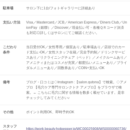
駐車場
サロン下に1台/フォトギャラリーに詳細あり
支払い方法
Visa／Mastercard／JCB／American Express／Diners Club／Un
ionPay（銀聯）／Discover／現金払い可・各種ＱＲコード決済
も対応◎詳しくはサロンにてご確認ください。
こだわり
当日受付OK／女性専用／個室あり／駐車場あり／店頭でのカー
条件
ド支払いOK／女性スタッフ在籍／完全予約制／ドリンクサービ
スあり／リクライニングチェア（ベッド）／メイクルームあり／
アメニティまたはコスメが充実／都度払いメニューあり／ブライ
ダルメニューあり／回数券あり／COIN+支払いOK
備考
ブログ・口コミは◇Instagram :【salon.qutona】で検索。◇アメ
ブロ 【毛穴ケア専門サロンクトナ アメブロ】をブラウザで検
索。← こちらに毛穴に関する情報を数多く載せています。是非
チェックしてみてください♪
その他
ポイント利用OK
即時予約OK
スタッフ
https://work.beauty.hotpepper.jp/WC00025908/WS0000060736/