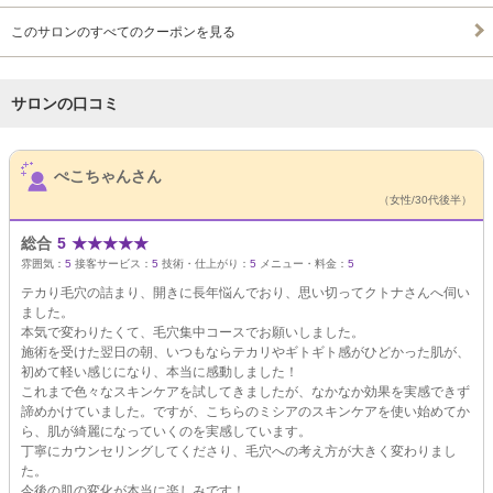
このサロンのすべてのクーポンを見る
サロンの口コミ
サロンPick Up
ぺこちゃんさん
（女性/30代後半）
総合
5
★
★
★
★
★
雰囲気：
5
接客サービス：
5
技術・仕上がり：
5
メニュー・料金：
5
テカり毛穴の詰まり、開きに長年悩んでおり、思い切ってクトナさんへ伺い
ました。
本気で変わりたくて、毛穴集中コースでお願いしました。
施術を受けた翌日の朝、いつもならテカリやギトギト感がひどかった肌が、
初めて軽い感じになり、本当に感動しました！
これまで色々なスキンケアを試してきましたが、なかなか効果を実感できず
諦めかけていました。ですが、こちらのミシアのスキンケアを使い始めてか
ら、肌が綺麗になっていくのを実感しています。
丁寧にカウンセリングしてくださり、毛穴への考え方が大きく変わりまし
た。
今後の肌の変化が本当に楽しみです！