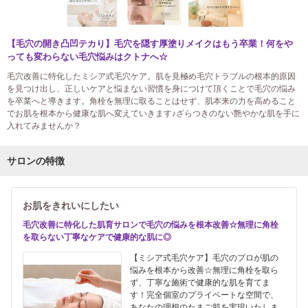
【毛穴の開き凸凹テカり】毛穴を隠す厚塗りメイクはもう卒業！何をや
っても変わらない毛穴悩みはクトナへ☆
毛穴改善に特化したミシア式毛穴ケア。肌を見極め毛穴トラブルの根本的原因
を見つけ出し、正しいケアと悩まない習慣を身につけて頂くことで毛穴の悩み
を卒業へと導きます。角栓を無理に取ることはせず、肌本来の力を高めること
でお肌を根本から健康な肌へ変えていきます♪ざらつきのない艶やかな肌を手に
入れてみませんか？
サロンの特徴
お肌をきれいにしたい
毛穴改善に特化した肌育サロンで毛穴の悩みを根本改善☆無理に角栓
を取らない丁寧なケアで健康的な肌に◎
【ミシア式毛穴ケア】毛穴のプロが肌の
悩みを根本から改善☆無理に角栓を取ら
ず、丁寧な施術で健康的な肌を育てま
す！完全個室のプライベートな空間で、
あなたの理想のたまご肌を実現いたしま