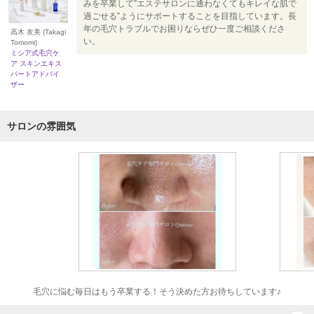
みを卒業して”エステサロンに通わなくてもキレイな肌で
過ごせる”ようにサポートすることを目指しています。長
年の毛穴トラブルでお困りならぜひ一度ご相談くださ
高木 友美 (Takagi
い。
Tomomi)
ミシア式毛穴ケ
ア スキンエキス
パートアドバイ
ザー
サロンの雰囲気
毛穴に悩む毎日はもう卒業する！そう決めた方お待ちしています♪