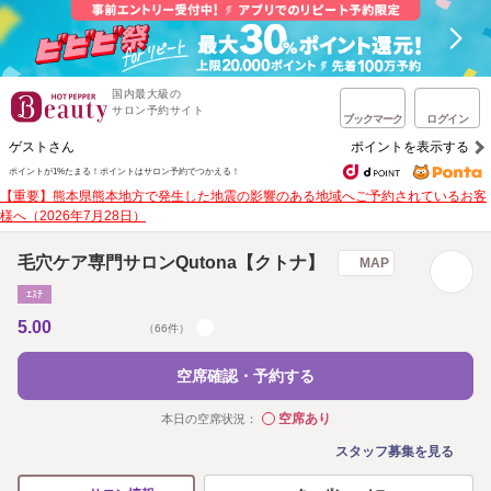
国内最大級の
サロン予約サイト
ブックマーク
ログイン
ゲストさん
ポイントを表示する
ポイントが1%たまる！
ポイントはサロン予約でつかえる！
【重要】熊本県熊本地方で発生した地震の影響のある地域へご予約されているお客
様へ（2026年7月28日）
毛穴ケア専門サロンQutona【クトナ】
MAP
ｴｽﾃ
5.00
（66件）
空席確認・予約する
空席あり
本日の空席状況：
◯
スタッフ募集を見る