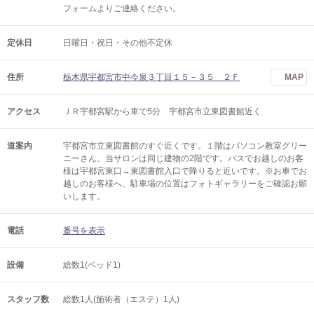
フォームよりご連絡ください。
定休日
日曜日・祝日・その他不定休
住所
栃木県宇都宮市中今泉３丁目１５－３５ ２Ｆ
MAP
アクセス
ＪＲ宇都宮駅から車で5分 宇都宮市立東図書館近く
道案内
宇都宮市立東図書館のすぐ近くです。１階はパソコン教室グリー
ニーさん。当サロンは同じ建物の2階です。バスでお越しのお客
様は宇都宮東口→東図書館入口で降りると近いです。※お車でお
越しのお客様へ、駐車場の位置はフォトギャラリーをご確認お願
いします。
電話
番号を表示
設備
総数1(ベッド1)
スタッフ数
総数1人(施術者（エステ）1人)