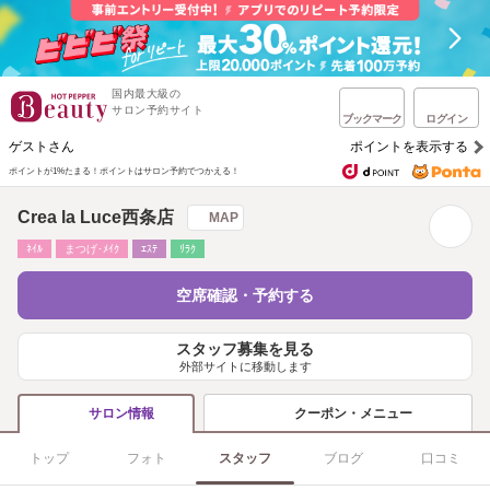
国内最大級の
サロン予約サイト
ブックマーク
ログイン
ゲストさん
ポイントを表示する
ポイントが1%たまる！
ポイントはサロン予約でつかえる！
Crea la Luce西条店
MAP
ﾈｲﾙ
まつげ･ﾒｲｸ
ｴｽﾃ
ﾘﾗｸ
空席確認・予約する
スタッフ募集を見る
外部サイトに移動します
クーポン・メニュー
サロン情報
トップ
フォト
スタッフ
ブログ
口コミ