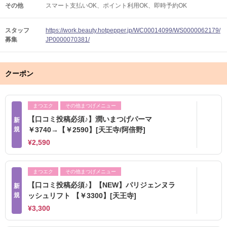
その他
スマート支払いOK
ポイント利用OK
即時予約OK
スタッフ
https://work.beauty.hotpepper.jp/WC00014099/WS0000062179/
募集
JP0000070381/
クーポン
まつエク
その他まつげメニュー
【口コミ投稿必須♪】潤いまつげパーマ
新
規
￥3740→【￥2590】[天王寺/阿倍野]
¥2,590
まつエク
その他まつげメニュー
【口コミ投稿必須♪】【NEW】パリジェンヌラ
新
規
ッシュリフト 【￥3300】[天王寺]
¥3,300