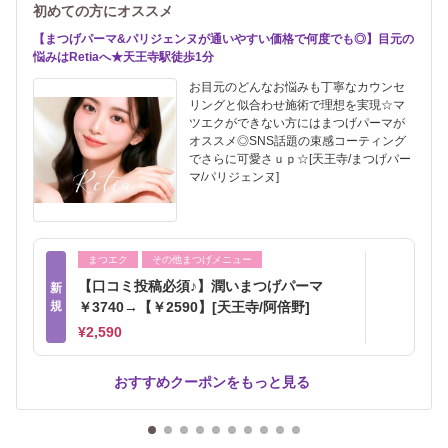
初めての方にオススメ
【まつげパーマ&パリジェンヌが通いやすい価格で何度でも◎】目元の
悩みはRetiaへ★天王寺駅徒歩1分
お目元のどんなお悩みも丁寧なカウンセ
リングと似合わせ施術で理想を実現☆マ
ツエクができない方にはまつげパーマが
オススメ◎SNS話題の束感コーティング
でさらに可愛さｕｐ☆[天王寺/まつげパー
マ/パリジェンヌ]
まつエク
その他まつげメニュー
【口コミ投稿必須♪】潤いまつげパーマ
新
規
￥3740→【￥2590】[天王寺/阿倍野]
¥2,590
おすすめクーポンをもっと見る