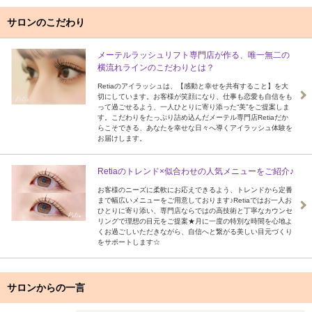
サロンのこだわり
メーテルラッシュリフト専門店が作る、唯一無二の
横流れラインのこだわりとは？
Retiaのアイラッシュは、【感動と幸せを共有すること】を大
切にしています。お客様が笑顔になり、仕事も恋愛も自信をも
って過ごせるよう、一人ひとりに寄り添った“美”をご提案しま
す。こだわりをたっぷり詰め込んだメーテル専門店Retiaだか
らこそできる、あなたを幸せな日々へ導くアイラッシュ体験を
お届けします。
Retiaのトレンド×似合わせの人気メニューをご紹介♪
お客様のニーズに柔軟にお応えできるよう、トレンドから定番
まで幅広いメニューをご用意しております♪Retiaではお一人お
ひとりに寄り添い、専門店ならではの高技術と丁寧なカウンセ
リングで理想の目元をご提案★月に一度の特別な時間を心地よ
くお過ごしいただきながら、自信へと繋がる美しい目元づくり
をサポートします☆
サロンからの一言