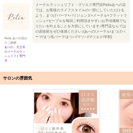
メーテルラッシュリフト・マツエク専門店Retiaあべの店
では、お客様のライフスタイルの一部にしていただける
よう、まつげパーマ×パリジェンヌ×メーテル×フラットラ
ッシュ×セーブルを毎回ご利用頂きやすいお手頃価格でな
りたいを叶えることを大切にしています♪専門店ならでは
の高技術をぜひ体感ください♪[あべの/メーテル/まつげパ
ーマ/まつ毛パーマ/まつパ/マツパ/マツエク/学割]
Retia あべの店か
らご挨拶
あべの・天王寺
のメーテルラッ
シュリフト専門
店
サロンの雰囲気