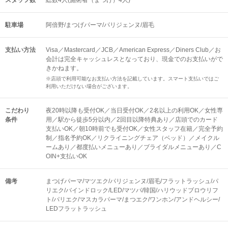
スタッフ数
総数4人(施術者（まつげ）4人)
駐車場
阿倍野/まつげパーマ/パリジェンヌ/眉毛
支払い方法
Visa／Mastercard／JCB／American Express／Diners Club／お
会計は完全キャッシュレスとなっており、現金でのお支払いがで
きかねます。
※店頭で利用可能なお支払い方法を記載しています。スマート支払いではご
利用いただけない場合がございます。
こだわり
夜20時以降も受付OK／当日受付OK／2名以上の利用OK／女性専
条件
用／駅から徒歩5分以内／2回目以降特典あり／店頭でのカード
支払いOK／朝10時前でも受付OK／女性スタッフ在籍／完全予約
制／指名予約OK／リクライニングチェア（ベッド）／メイクル
ームあり／都度払いメニューあり／ブライダルメニューあり／C
OIN+支払いOK
備考
まつげパーマ/マツエク/パリジェンヌ/眉毛/フラットラッシュ/パ
リエク/バインドロック/LED/マツパ/韓国/ハリウッドブロウリフ
ト/パリエク/マスカラパーマ/まつエク/ワンホン/アンドヘルシー/
LEDフラットラッシュ