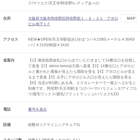
ク/マツエク/天王寺/阿倍野/レティアあべの
住所
大阪府大阪市阿倍野区阿倍野筋１－５－３１ アポロ
MAP
ビル地下１Ｆ
アクセス
NEW★OPEN/天王寺駅徒歩1分/まつパ￥2390/メーテル￥3640/
パリ￥3100/韓国￥3430
道案内
【1】御堂筋西改札口から出ていただきまして14番出口を目指し
て直進【2】ekimo tennoji方面へ直進【3】14番出口とアポロビ
ルと書かれた看板が見えたら階段を登る【4】アポロビルが見え
るまで直進【5】左手にアポロビル入口が見えたら階段を登る
【6】当店がB1階にある為、エスカレーターで一個上へ上がると
到着です。阿倍野/天王寺駅/まつげパーマ/パリジェンヌ/アイブロ
ウ/眉毛ワックス/眉毛/フラットラッシュ/パリエク/LED
電話
番号を表示
設備
総数4(リクライニングチェア4)