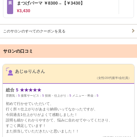
規
まつげパーマ ￥8300→【￥3430】
¥3,430
このサロンのすべてのクーポンを見る
サロンの口コミ
サロンPick Up
あじゅりんさん
（女性/20代後半/会社員）
総合
5
★
★
★
★
★
雰囲気：
5
接客サービス：
5
技術・仕上がり：
5
メニュー・料金：
5
初めて行かせていただいて、
行く所々仕上がりがあまり納得いってなかったですが、
今回過去1仕上がりがよくて感動しました！
説明も細かくわかりやすかて、悩みに合わせてやってくださり、
すごく満足しています！
また担当していただきたいと思いました！！