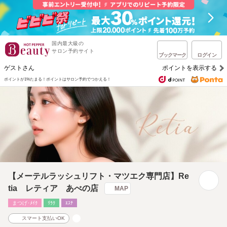
国内最大級の
サロン予約サイト
ブックマーク
ログイン
ゲストさん
ポイントを表示する
ポイントが1%たまる！
ポイントはサロン予約でつかえる！
【メーテルラッシュリフト・マツエク専門店】Re
tia レティア あべの店
MAP
まつげ･ﾒｲｸ
ﾘﾗｸ
ｴｽﾃ
スマート支払いOK