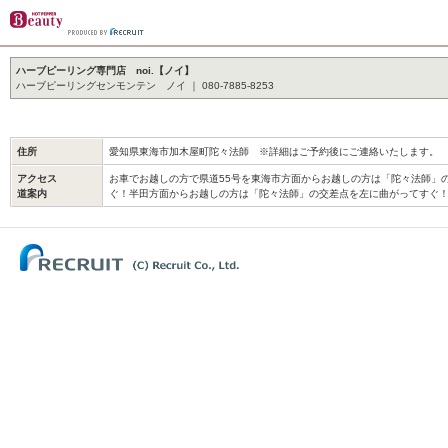
ハーブピーリング専門店 noi.【ノイ】
ハーブピーリングセンモンテン ノイ ｜ 080-7885-8253
住所
愛知県東海市加木屋町陀々法師 ※詳細はご予約後にご連絡いたします。
アクセス
お車でお越しの方で県道55号を東海市方面からお越しの方は「陀々法師」
道案内
ぐ！半田方面からお越しの方は「陀々法師」の交差点を左に曲がってすぐ