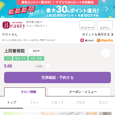
国内最大級の
サロン予約サイト
ブックマーク
ログイン
ゲストさん
ポイントを表示する
ポイントが1%たまる！
ポイントはサロン予約でつかえる！
上田整骨院
MAP
ﾘﾗｸ
整体･ｶｲﾛ
接骨･整骨
5.00
（19件）
空席確認・予約する
クーポン・メニュー
サロン情報
トップ
フォト
スタッフ
ブログ
口コミ