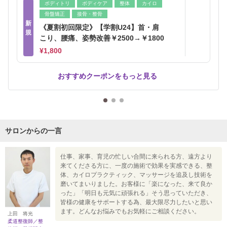
ボディトリ
ボディケア
整体
カイロ
骨盤矯正
接骨・整骨
新
《夏割初回限定》【学割U24】首・肩
規
こり、腰痛、姿勢改善￥2500→￥1800
¥1,800
おすすめクーポンをもっと見る
サロンからの一言
仕事、家事、育児の忙しい合間に来られる方、遠方より
来てくださる方に、一度の施術で効果を実感できる、整
体、カイロプラクティック、マッサージを追及し技術を
磨いてまいりました。お客様に「楽になった、来て良か
った」「明日も元気に頑張れる」そう思っていただき、
皆様の健康をサポートする為、最大限尽力したいと思い
ます。どんなお悩みでもお気軽にご相談ください。
上田 将光
柔道整復師／整