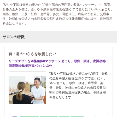
”凝りや不調は骨格の歪みから”骨と筋肉の専門家の整体×マッサージで、筋膜、
骨格の歪みを整え、凝りや不調を根本改善/定期ケアで凝りにくい体へ/肩こり、
頭痛、腰痛、上肢下肢痛、肩甲骨、姿勢、骨盤矯正、肩足の左右差、交通事
故、神経由来◎遠方の来院多数◎割引多数◎※保険適用症状の場合、保険適用
料金になります。
サロンの特徴
首・肩のつらさを改善したい
リーズナブルな本格整体×マッサージ/肩こり、頭痛、腰痛、疲労改善/
国家資格者/姫路東バイパス3分
”凝りや不調は骨格の歪みから”筋膜、骨格
の歪みを整え改善/定期ケアで凝りにくい
体へ/肩こり、頭痛、腰痛、肩甲骨、姿
勢、骨盤、神経由来◎遠方の来院多数◎
割引◎※保険適用症状の場合、保険適用
料金となります