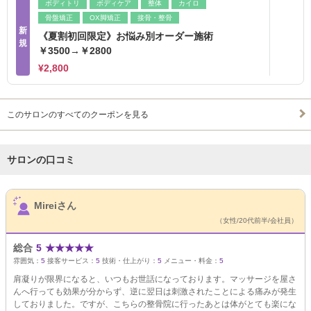
ボディトリ
ボディケア
整体
カイロ
骨盤矯正
OX脚矯正
接骨・整骨
新
《夏割初回限定》お悩み別オーダー施術
規
￥3500→￥2800
¥2,800
このサロンのすべてのクーポンを見る
サロンの口コミ
サロンPick Up
Mireiさん
（女性/20代前半/会社員）
総合
5
★
★
★
★
★
雰囲気：
5
接客サービス：
5
技術・仕上がり：
5
メニュー・料金：
5
肩凝りが限界になると、いつもお世話になっております。マッサージを屋さ
んへ行っても効果が分からず、逆に翌日は刺激されたことによる痛みが発生
しておりました。ですが、こちらの整骨院に行ったあとは体がとても楽にな