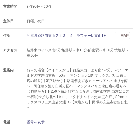
営業時間
8時30分～20時
定休日
日曜、祝日
住所
兵庫県姫路市東山２４３－４ ラフォーレ東山1F
MAP
アクセス
姫路東バイパス南3分/姫路駅～車10分/飾磨駅～車10分/大塩駅～
車10分
道案内
お車の場合【バイパスから】姫路東出口より南へ3分、マクドナ
ルドの交差点右折し50ｍ、マンション1階(マックスバリュ東山
店の通り)【姫路駅から】駅南側あずきミュージアムの通りを南
へ、阿保橋を渡り白浜方面へ、マックスバリュ東山店の通りへ
【飾磨から】R250を白浜町方面に直進し灘南部交差点(左にコス
モ石油)左折し北へ1ｋｍ、マクドナルドの交差点左折し50ｍ(マ
ックスバリュ東山店の通り)【大塩から】同様の交差点右折し北
へ
電話
番号を表示