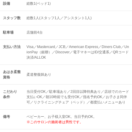
設備
総数1(ベッド1)
スタッフ数
総数1人(スタッフ1人／アシスタント1人)
駐車場
店舗前4台
支払い方法
Visa／Mastercard／JCB／American Express／Diners Club／Un
ionPay（銀聯）／Discover／電子マネーはID/交通系／QRコード
決済/ALLOK
あはき柔整
柔道整復師あり
資格
こだわり
当日受付OK／駐車場あり／2回目以降特典あり／店頭でのカード
条件
支払いOK／朝10時前でも受付OK／指名予約OK／お子さま同伴
可／リクライニングチェア（ベッド）／都度払いメニューあり
備考
ベビーカー、お子様入室OK。当日予約OK。
※このサロンの施術者は男性です。