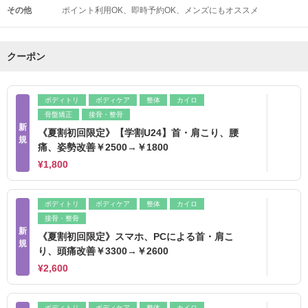
その他
ポイント利用OK
即時予約OK
メンズにもオススメ
クーポン
ボディトリ
ボディケア
整体
カイロ
骨盤矯正
接骨・整骨
新
《夏割初回限定》【学割U24】首・肩こり、腰
規
痛、姿勢改善￥2500→￥1800
¥1,800
ボディトリ
ボディケア
整体
カイロ
接骨・整骨
新
《夏割初回限定》スマホ、PCによる首・肩こ
規
り、頭痛改善￥3300→￥2600
¥2,600
ボディトリ
ボディケア
整体
カイロ