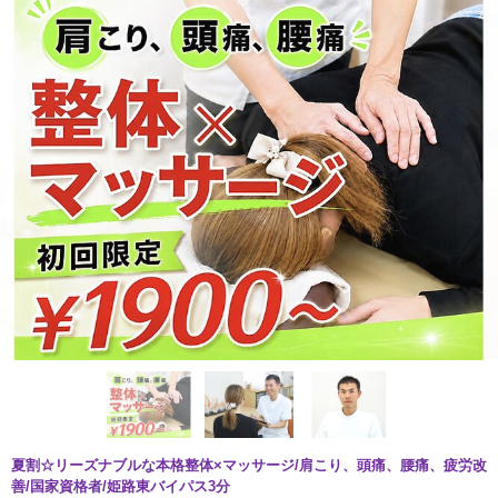
夏割☆リーズナブルな本格整体×マッサージ/肩こり、頭痛、腰痛、疲労改
善/国家資格者/姫路東バイパス3分