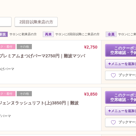
2回目以降来店の方
新規
サロンに初来店の方
再来
サロンに2回目以降にご来店の方
全員
サロンにご
¥2,750
イク・着付
その他
このクーポ
空席確認・予
プレミアムまつげパーマ2750円｜難波マツパ
メニューを追加
つげパーマ
ブックマー
¥3,850
イク・着付
その他
このクーポ
空席確認・予
ェンヌラッシュリフト(上)3850円｜難波
メニューを追加
げパーマ
ブックマー