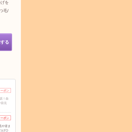
つげを
つ毛/
約する
クーポン
扱店！自
け目元
クーポン
毛や逆ま
つげ◎