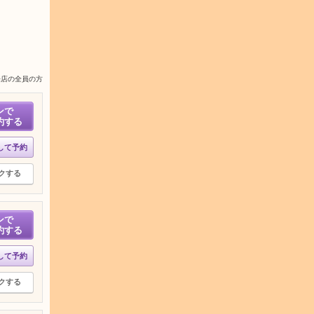
来店の全員の方
ンで
約する
して予約
クする
ンで
約する
して予約
クする