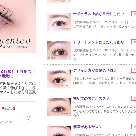
ナチュラル上品な目元にしたい
［大阪難波/まつげパーマ/パリジェンヌ］ナ
な雰囲気であざと可愛いすっぴん風メイクに
♪
トリートメントにこだわりあり
［大阪難波/まつげパーマ/パリジェンヌ］ラ
ディクトサロンケアで自まつげを長く濃くケ
◎
デザイン力が自慢のサロン
ンヌ取扱店！自まつげ
け目元に！
［まつ毛パーマ/パリジェンヌ］メーテルロッ
雰囲気を変えたい方に
目風や、一重/奥二重の方も選べるロッドで似
く濃く伸ばすなら、ラ
ケアをしながら韓国風
初めての方にオススメ
［大阪難波/まつげパーマ/パリジェンヌ］ま
¥2,750
マが初めての方でも丁寧なカウンセリングと
心◎
レミアム
個室があるサロン
［大阪難波/まつげパーマ/パリジェンヌ］半