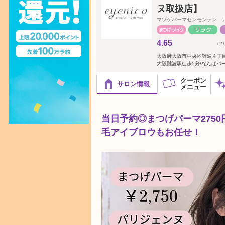
ヌ取扱店】
マツゲパーマセンモンテン 
4.65
（2
大阪府大阪市中央区難波４丁目
大阪難波駅徒歩5分/なんば
クーポン
サロン情報
メニュー
当日予約◎まつげパーマ275
毛アイブロウもお任せ！