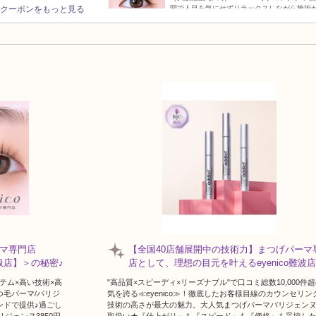
クーポンをもっと見る
間で人目を気にせずリラックスしながら施術
れる
キープ力が自慢のサロン
［大阪難波/まつげパーマ/パリジェンヌ］ど
上向きまつげをキープ！理想の可愛い状態を
術◎
大人女性向けこだわりサロン
［大阪難波/まつげパーマ/眉毛］目元診断カ
ングでリピ率90%！高技術とマンツーマン施
度◎
可愛い目元にしたい
［大阪難波/まつげパーマ/パリジェンヌ］人
風束感デザインを作るまつ毛パーマで、写真映
マ専門店
【全国40店舗展開中の技術力】まつげパーマ
取扱店】＞の秘密♪
店として、理想の目元を叶えるeyenico難波店
ステム×高い技術×高
"高品質×スピーディ×リーズナブル"で口コミ総数10,000件
毛パーマ/パリジ
気を誇る≪eyenico≫！徹底したお客様目線のカウンセリン
ンドで提供♪過ごし
技術の高さが最大の魅力。大人気まつげパーマパリジェン