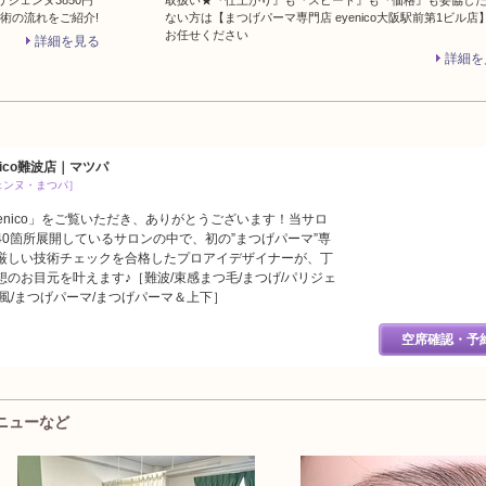
ジェンヌ3850円
取扱い★『仕上がり』も『スピード』も『価格』も妥協し
術の流れをご紹介!
ない方は【まつげパーマ専門店 eyenico大阪駅前第1ビル店
お任せください
詳細を見る
詳細を
ico難波店｜マツパ
ェンヌ・まつパ］
enico」をご覧いただき、ありがとうございます！当サロ
0箇所展開しているサロンの中で、初の”まつげパーマ”専
厳しい技術チェックを合格したプロアイデザイナーが、丁
のお目元を叶えます♪［難波/束感まつ毛/まつげ/パリジェ
風/まつげパーマ/まつげパーマ＆上下］
空席確認・予
メニューなど