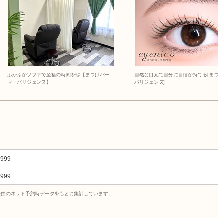
ふかふかソファで至福の時間を◎【まつげパー
自然な目元で自分に自信が持てる[まつ
マ・パリジェンヌ】
パリジェンヌ]
,999
,999
uty経由のネット予約時データをもとに集計しています。