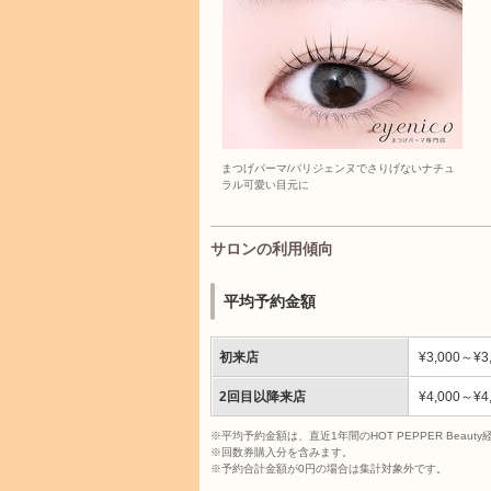
まつげパーマ/パリジェンヌでさりげないナチュ
ラル可愛い目元に
サロンの利用傾向
平均予約金額
初来店
¥3,000～¥3
2回目以降来店
¥4,000～¥4
※平均予約金額は、直近1年間のHOT PEPPER Bea
※回数券購入分を含みます。
※予約合計金額が0円の場合は集計対象外です。