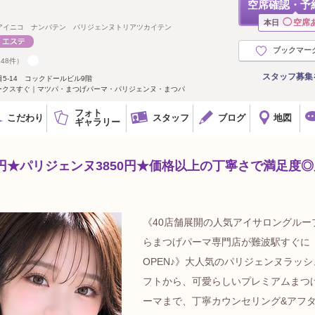
空席確認・予
◯
空席
本日
アイニコ ナンバテン パリジェンヌトリアツカイテン
ブックマー
148件）
スタッフ募集
5-14 コックドールビル9階
パークスすぐ｜マツパ・まつげパーマ・パリジェンヌ・まつパ
フォト
こだわり
スタッフ
ブログ
地図
ギャラリー
0円★パリジェンヌ3850円★価格以上の丁寧さで満足度◎
《40店舗展開の人気アイサロングルー
らまつげパーマ専門店が難波駅すぐに
OPEN♪》大人気のパリジェンヌラッシ
フトから、可愛らしいプレミアムまつ
ーマまで、丁寧カウンセリング&アフ