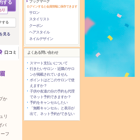
ブックマーク
約する
ログインすると会員情報に保存できます
あり
サロン
スタイリスト
クする
クーポン
ヘアスタイル
を見る
ネイルデザイン
口コミ
よくある問い合わせ
スマート支払いについて
行きたいサロン・近隣のサロ
眉
ンが掲載されていません
ポイントはどこのサロンで使
えますか？
子供や友達の分の予約も代理
でネット予約できますか？
プか
予約をキャンセルしたい
「無断キャンセル」と表示が
出て、ネット予約ができない
ュリ
げパ
ターフ