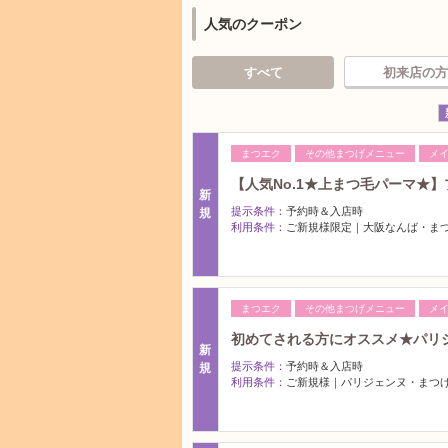
人気のクーポン
すべて
初来店の方
まつエク
その他まつげメニュー
メ
【人気No.1★上まつ毛パーマ★】
新
提示条件：
予約時＆入店時
規
利用条件：
ご新規様限定｜大阪なんば・ま
まつエク
その他まつげメニュー
メ
初めてされる方にオススメ★パリジ
新
提示条件：
予約時＆入店時
規
利用条件：
ご新規様｜パリジェンヌ・まつ