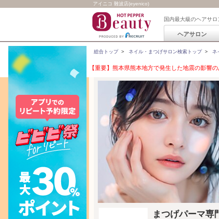
アイニコ 難波店(eyenico)
国内最大級のヘアサロ
ヘアサロン
総合トップ
>
ネイル・まつげサロン検索トップ
>
ネ
【重要】熊本県熊本地方で発生した地震の影響のあ
まつげパーマ専門