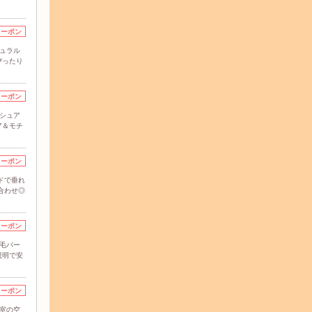
クーポン
チュラル
ぴったり
クーポン
ッシュア
ア＆モチ
クーポン
ドで垂れ
合わせ◎
クーポン
つ毛パー
説明で安
クーポン
個室の空