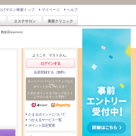
つげサロン検索トップ
マイページ
ヘルプ
ン
エステサロン
美容クリニック
難波店(eyenico)
ようこそ、ゲストさん。
ログインする
会員登録する（無料）
ホットペッパービューティーなら
1%
ポイントが
たまる！
ためたポイントをつかっておとく
にサロンをネット予約！
たまるポイントについて
つかえるサービス一覧
ポイント設定変更