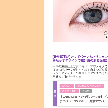
[難波駅直結]まつげパーマ＆パリジェ
を活かすデザインで抜け感のある垢抜
人気の束感仕上げまつ毛パーマ◎メイクで
はまつげパーマがおすすめ！自まつげを長
ッシュアディクトのサロンケアでまつげの
束感まつ毛パーマも☆
まつエク
その他まつげメニュー
メイク・着付
その他
新
規
【人気No.1★上まつ毛パーマ★】プ
まつげパーマ2750円｜難波マツパ