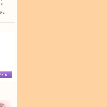
たく
】に
見る
約する