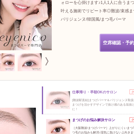
ォローを心掛けます♪1人1人に合うま
叶える施術でリピート率◎難波/束感ま
パリジェンヌ/韓国風/まつ毛パーマ
空席確認・予
仕事帰り・早朝OKのサロン
[難波駅直結]まつげパーマ＆パリジェンヌ取
まつげを活かすデザインで抜け感のある垢抜
に！
まつげのお悩み解決サロン
［大阪難波/まつげパーマ］上がりにくいまつ
つ毛のお悩みも解消♪湿気に負けない上向きま