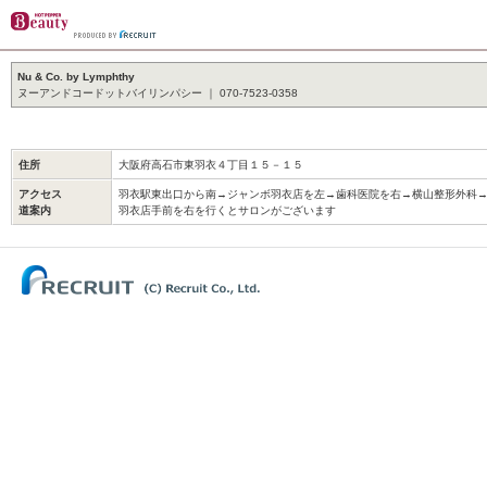
Nu & Co. by Lymphthy
ヌーアンドコードットバイリンパシー ｜ 070-7523-0358
住所
大阪府高石市東羽衣４丁目１５－１５
アクセス
羽衣駅東出口から南→ジャンボ羽衣店を左→歯科医院を右→横山整形外科
道案内
羽衣店手前を右を行くとサロンがございます