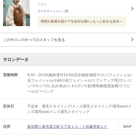
ジュリ
エステティシャン
（歴）
理想の美眉＆肌ケアを自分仕様に♪もっと好きな自分へ
このサロンのすべてのスタッフを見る
サロンデータ
営業時間
9:30～20:00(最終受付19:00)完全個室/個室サロン/フェイシャル/
光フェイシャル/小顔/小顔フェイシャル/リフトアップ/毛穴/シミ/
シワ/小ジワ/たるみ/赤み/ニキビ//ツヤ肌/透明感/肌質改善/ララピ
ール/ピーリング
定休日
不定休 眉毛スタイリング/メンズ眉毛スタイリング/眉毛wax/メ
ンズ眉毛wax/メンズ眉毛スタイリング
住所
新潟県三条市直江町３丁目１２－１佐藤塗装２Ｆ
MAP