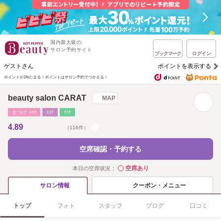
国内最大級の
サロン予約サイト
ブックマーク
ログイン
ゲストさん
ポイントを表示する
ポイントが1%たまる！
ポイントはサロン予約でつかえる！
beauty salon CARAT
MAP
まつげ･ﾒｲｸ
ｴｽﾃ
ﾘﾗｸ
4.89
（116件）
空席確認・予約する
空席あり
本日の空席状況：
◯
クーポン・メニュー
サロン情報
トップ
フォト
スタッフ
ブログ
口コミ