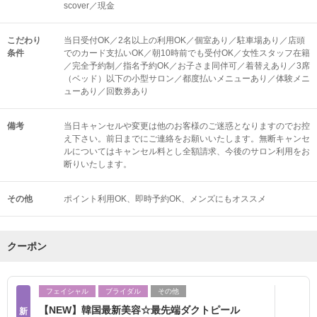
scover／現金
こだわり
当日受付OK／2名以上の利用OK／個室あり／駐車場あり／店頭
条件
でのカード支払いOK／朝10時前でも受付OK／女性スタッフ在籍
／完全予約制／指名予約OK／お子さま同伴可／着替えあり／3席
（ベッド）以下の小型サロン／都度払いメニューあり／体験メニ
ューあり／回数券あり
備考
当日キャンセルや変更は他のお客様のご迷惑となりますのでお控
え下さい。前日までにご連絡をお願いいたします。無断キャンセ
ルについてはキャンセル料とし全額請求、今後のサロン利用をお
断りいたします。
その他
ポイント利用OK
即時予約OK
メンズにもオススメ
クーポン
フェイシャル
ブライダル
その他
【NEW】韓国最新美容☆最先端ダクトピール
新