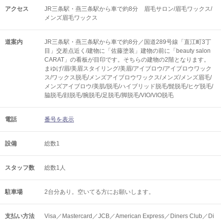
アクセス
JR三条駅・燕三条駅から車で約8分 眉毛サロン/眉毛ワックス/
メンズ眉毛ワックス
道案内
JR三条駅・燕三条駅から車で約8分／国道289号線「直江町3丁
目」交差点近く/建物に「佐藤塗装」建物の前に「beauty salon
CARAT」の看板が目印です。そちらの建物の2階となります。
まゆげ/眉/美眉スタイリング/美眉/アイブロウ/アイブロウワック
ス/ワックス脱毛/メンズアイブロウワックス/メンズ/メンズ眉毛/
メンズアイブロウ/美肌/脱毛/ハイブリッド脱毛/髭脱毛/ヒゲ脱毛/
脇脱毛/顔脱毛/腕脱毛/足脱毛/脚脱毛/VIO/VIO脱毛
電話
番号を表示
設備
総数1
スタッフ数
総数1人
駐車場
2台分あり。空いてる方にお願いします。
支払い方法
Visa／Mastercard／JCB／American Express／Diners Club／Di