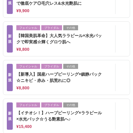
規
で徹底ケア◎毛穴レス&水光艶肌に
¥9,900
フェイシャル
ブライダル
その他
【韓国美肌革命】大人気ララピール×水光パッ
新
規
クで即実感☆輝くグロウ肌へ
¥8,800
フェイシャル
ブライダル
その他
【新導入】国産ハーブピーリング×鎮静パック
新
規
☆ニキビ・赤み・肌荒れに◎
¥8,800
フェイシャル
ブライダル
その他
【イチオシ！】ハーブピーリング×ララピール
新
規
×水光パック☆うる艶素肌へ♪
¥15,400