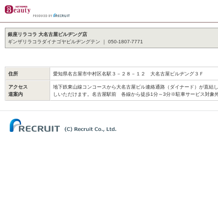
銀座リラコラ 大名古屋ビルヂング店
ギンザリラコラダイナゴヤビルヂングテン ｜ 050-1807-7771
住所
愛知県名古屋市中村区名駅３－２８－１２ 大名古屋ビルヂング３Ｆ
アクセス
地下鉄東山線コンコースから大名古屋ビル連絡通路（ダイナード）が直結
道案内
しいただけます。名古屋駅前 各線から徒歩1分～3分※駐車サービス対象