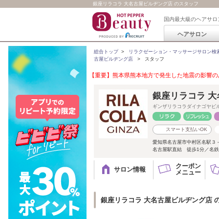
銀座リラコラ 大名古屋ビルヂング店 のスタッフ
国内最大級のヘアサロ
ヘアサロン
総合トップ
>
リラクゼーション・マッサージサロン検
古屋ビルヂング店
>
スタッフ
【重要】熊本県熊本地方で発生した地震の影響のあ
銀座リラコラ 
ギンザリラコラダイナゴヤビ
スマート支払いOK
愛知県名古屋市中村区名駅３
名古屋駅直結 徒歩1分／名
クーポン
サロン情報
メニュー
銀座リラコラ 大名古屋ビルヂング店 