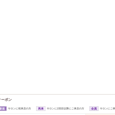
クーポン
新規
サロンに初来店の方
再来
サロンに2回目以降にご来店の方
全員
サロンにご