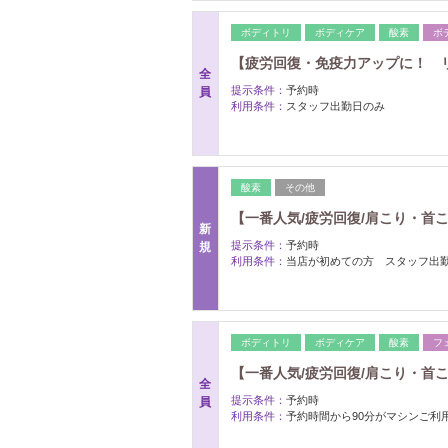
ボディトリ
ボディケア
酸素
ボ
【疲労回復・免疫力アップに！ リポ
全
提示条件：
予約時
員
利用条件：
スタッフ出勤日のみ
酸素
その他
【一番人気/疲労回復/肩こり・首こ
新
提示条件：
予約時
規
利用条件：
当店が初めての方 スタッフ出
ボディトリ
ボディケア
酸素
フ
【一番人気/疲労回復/肩こり・首こ
全
提示条件：
予約時
員
利用条件：
予約時間から90分がマシンご利