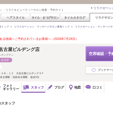
リラクゼーシ
ン ・リラク＆ビューティーサロン検索・予約サイト
ヘアスタイル
ネイル・まつげサロン
ネイルカタログ
リラクサロ
索トップ
>
リラクゼーション・マッサージサロン東海トップ
>
リラクゼーション・マッサージサ
る地域へご予約されているお客様へ（2026年7月28日）
大名古屋ビルヂング店
空席確認・予
ルヂングテン
ブックマー
－２８－１２ 大名古屋ビルヂング３Ｆ
鉄名古屋駅・近鉄名古屋駅 徒歩5分
フォト
スタッフ
ブログ
地図
口コミ
ギャラリー
のスタッフ