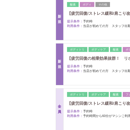
酸素
ボディ
その他
【疲労回復/ストレス緩和/肩こり改
新
提示条件：
予約時
規
利用条件：
当店が初めての方 スタッフ出
ボディトリ
ボディケア
酸素
ボ
【疲労回復の相乗効果抜群！ リポC
新
提示条件：
予約時
規
利用条件：
当店が初めての方 スタッフ出
ボディトリ
ボディケア
酸素
フ
【疲労回復/ストレス緩和/肩こり改
全
提示条件：
予約時
員
利用条件：
予約時間から60分がマシンご利