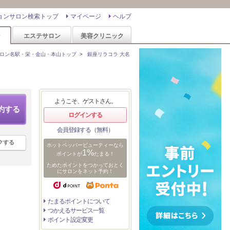
ョンサロン検索トップ
マイページ
ヘルプ
ン
エステサロン
美容クリニック
ロン名駅・栄・金山・本山トップ
>
銀座リラコラ 大名
ようこそ、ゲストさん。
約する
ログインする
会員登録する（無料）
クする
ホットペッパービューティーなら
1%
ポイントが
たまる！
ためたポイントをつかっておとく
にサロンをネット予約！
たまるポイントについて
つかえるサービス一覧
ポイント設定変更