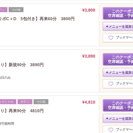
¥3,800
ディ
その他
このクーポ
空席確認・予
C＋D 5包付き】再来60分 3800円
メニューを追加
ブックマー
¥3,890
このクーポ
空席確認・予
り】新規90分 3890円
メニューを追加
勤日のみ
ブックマー
¥4,810
ェイシャル
ボディ
その他
このクーポ
空席確認・予
り】再来90分 4810円
メニューを追加
用可能時間
ブックマー