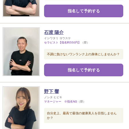
指名して予約する
石渡 陽介
イシワタリ ヨウスケ
セラピスト【指名料550円】
（歴）
不調に負けないワンランク上の身体にしませんか？
指名して予約する
野下 響
ノシタ ヒビキ
マネージャー ※指名NG
（歴）
自分史上、最高で最強の健康美人を目指しません
か？