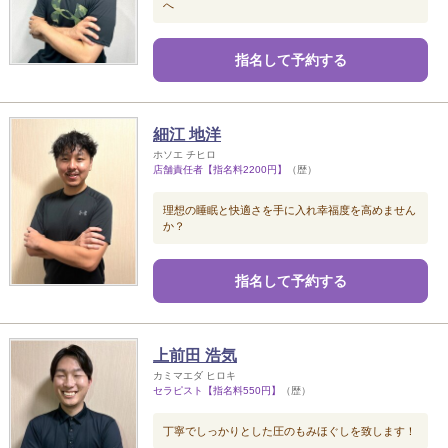
へ
指名して予約する
細江 地洋
ホソエ チヒロ
店舗責任者【指名料2200円】
（歴）
理想の睡眠と快適さを手に入れ幸福度を高めません
か？
指名して予約する
上前田 浩気
カミマエダ ヒロキ
セラピスト【指名料550円】
（歴）
丁寧でしっかりとした圧のもみほぐしを致します！