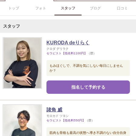
トップ
フォト
スタッフ
ブログ
口コミ
スタッフ
KURODA deりらく
クロダ デリラク
セラピスト【指名料1100円】
（歴）
もみほぐしで、不調を気にしない毎日にしません
か？
指名して予約する
諸角 威
モロカド ツヨシ
セラピスト【指名料550円】
（歴）
筋肉も骨格も最高の状態へ導き不調のない自分自身