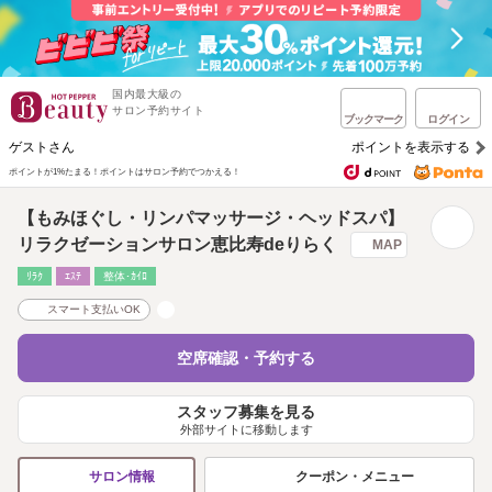
国内最大級の
サロン予約サイト
ブックマーク
ログイン
ゲストさん
ポイントを表示する
ポイントが1%たまる！
ポイントはサロン予約でつかえる！
【もみほぐし・リンパマッサージ・ヘッドスパ】
リラクゼーションサロン恵比寿deりらく
MAP
ﾘﾗｸ
ｴｽﾃ
整体･ｶｲﾛ
スマート支払いOK
空席確認・予約する
スタッフ募集を見る
外部サイトに移動します
クーポン・メニュー
サロン情報