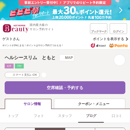
国内最大級の
サロン予約サイト
ブックマーク
ログイン
ゲストさん
ポイントを表示する
ポイントが1%たまる！
ポイントはサロン予約でつかえる！
ヘルシースリム ともと
MAP
ｴｽﾃ
ﾘﾗｸ
スマート支払いOK
空席確認・予約する
クーポン・メニュー
サロン情報
トップ
フォト
スタッフ
ブログ
口コミ