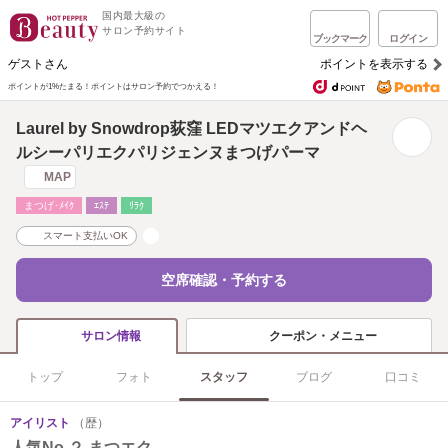
国内最大級の
サロン予約サイト
ブックマーク
ログイン
ゲストさん
ポイントを表示する
ポイントが1%たまる！
ポイントはサロン予約でつかえる！
Laurel by Snowdrop荻窪 LEDマツエクアンドヘ
ルシーパリエクパリジェンヌまつげパーマ
MAP
まつげ･ﾒｲｸ
ｴｽﾃ
ﾘﾗｸ
スマート支払いOK
空席確認・予約する
クーポン・メニュー
サロン情報
トップ
フォト
スタッフ
ブログ
口コミ
アイリスト
（歴）
人気No.２ まつエク