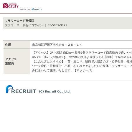
フラワーロード整骨院
フラワーロードセイコツイン ｜ 03-5889-3021
住所
東京都江戸川区南小岩６－２８－１４
【アクセス】JR小岩駅 南口から徒歩5分フラワーロード商店街内で通いや
成バス「小73 小岩駅行き」中の橋バス停より徒歩1分【お車】千葉街道か
アクセス
【こんな方におすすめ】・首・肩こり、腰痛でお悩みの方・姿勢改善・骨
道案内
ワーク疲れ・眼精疲労・小顔・むくみケアをしたい方整体・マッサージ・フ
みに合わせて施術いたします。【マッサージ】