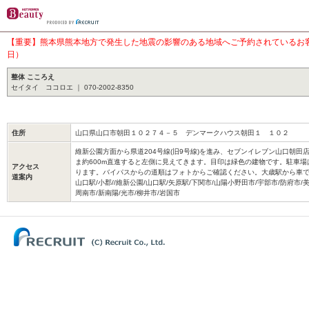
【重要】熊本県熊本地方で発生した地震の影響のある地域へご予約されているお客様
日）
整体 こころえ
セイタイ ココロエ ｜ 070-2002-8350
住所
山口県山口市朝田１０２７４－５ デンマークハウス朝田１ １０２
維新公園方面から県道204号線(旧9号線)を進み、セブンイレブン山口朝田
ま約600m直進すると左側に見えてきます。目印は緑色の建物です。駐車
アクセス
ります。バイパスからの道順はフォトからご確認ください。大歳駅から車で4
道案内
山口駅/小郡//維新公園/山口駅/矢原駅/下関市/山陽小野田市/宇部市/防府市/美
周南市/新南陽/光市/柳井市/岩国市