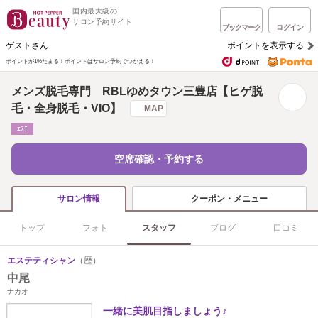
国内最大級の
サロン予約サイト
ブックマーク
ログイン
ゲストさん
ポイントを表示する
ポイントが1%たまる！
ポイントはサロン予約でつかえる！
メンズ脱毛専門 RBLゆめタウン三豊店【ヒゲ脱
毛・全身脱毛・VIO】
MAP
ｴｽﾃ
空席確認・予約する
クーポン・メニュー
サロン情報
トップ
フォト
スタッフ
ブログ
口コミ
エステティシャン
（歴）
中尾
ナカオ
一緒に美肌目指しましょう♪