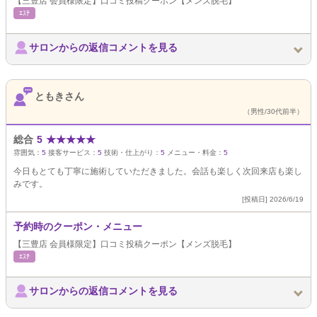
【三豊店 会員様限定】口コミ投稿クーポン【メンズ脱毛】
ｴｽﾃ
サロンからの返信コメントを見る
ともきさん
（男性/30代前半）
総合
5
★
★
★
★
★
雰囲気：
5
接客サービス：
5
技術・仕上がり：
5
メニュー・料金：
5
今日もとても丁寧に施術していただきました。会話も楽しく次回来店も楽し
みです。
[投稿日] 2026/6/19
予約時のクーポン・メニュー
【三豊店 会員様限定】口コミ投稿クーポン【メンズ脱毛】
ｴｽﾃ
サロンからの返信コメントを見る