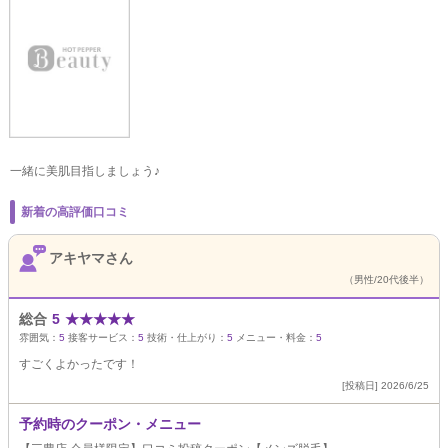
一緒に美肌目指しましょう♪
新着の高評価口コミ
アキヤマさん
（男性/20代後半）
総合
5
★
★
★
★
★
雰囲気：
5
接客サービス：
5
技術・仕上がり：
5
メニュー・料金：
5
すごくよかったです！
[投稿日] 2026/6/25
予約時のクーポン・メニュー