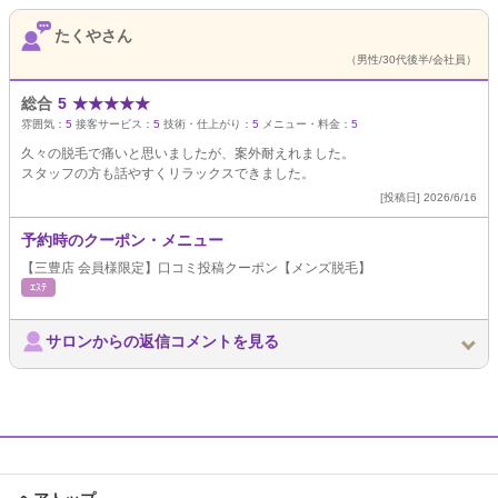
たくやさん
（男性/30代後半/会社員）
総合
5
★
★
★
★
★
雰囲気：
5
接客サービス：
5
技術・仕上がり：
5
メニュー・料金：
5
久々の脱毛で痛いと思いましたが、案外耐えれました。
スタッフの方も話やすくリラックスできました。
[投稿日] 2026/6/16
予約時のクーポン・メニュー
【三豊店 会員様限定】口コミ投稿クーポン【メンズ脱毛】
ｴｽﾃ
サロンからの返信コメントを見る