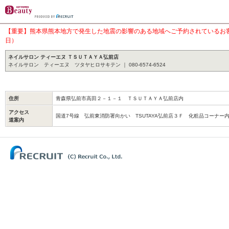
【重要】熊本県熊本地方で発生した地震の影響のある地域へご予約されているお客様
日）
ネイルサロン ティーエヌ ＴＳＵＴＡＹＡ弘前店
ネイルサロン ティーエヌ ツタヤヒロサキテン ｜ 080-6574-6524
住所
青森県弘前市高田２－１－１ ＴＳＵＴＡＹＡ弘前店内
アクセス
国道7号線 弘前東消防署向かい TSUTAYA弘前店３Ｆ 化粧品コーナー
道案内