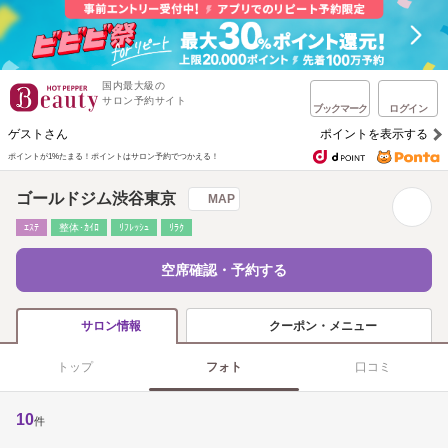
国内最大級の
サロン予約サイト
ブックマーク
ログイン
ゲストさん
ポイントを表示する
ポイントが1%たまる！
ポイントはサロン予約でつかえる！
ゴールドジム渋谷東京
MAP
ｴｽﾃ
整体･ｶｲﾛ
ﾘﾌﾚｯｼｭ
ﾘﾗｸ
空席確認・予約する
クーポン・メニュー
サロン情報
トップ
フォト
口コミ
10
件