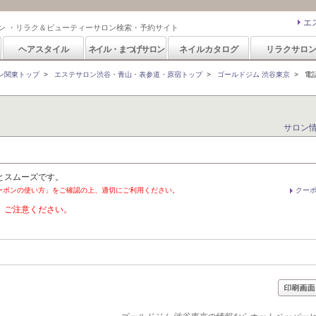
エ
ン ・リラク＆ビューティーサロン検索・予約サイト
ヘアスタイル
ネイル・まつげサロン
ネイルカタログ
リラクサロ
ン関東トップ
>
エステサロン渋谷・青山・表参道・原宿トップ
>
ゴールドジム 渋谷東京
>
電
サロン
とスムーズです。
ーポンの使い方」をご確認の上、適切にご利用ください。
クー
。ご注意ください。