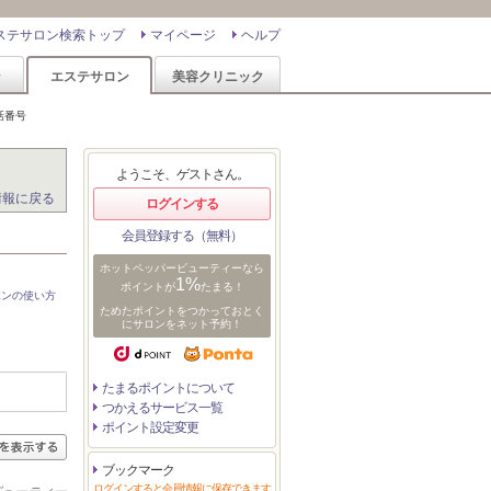
ステサロン検索トップ
マイページ
ヘルプ
ン
エステサロン
美容クリニック
話番号
ようこそ、ゲストさん。
情報に戻る
ログインする
会員登録する（無料）
ホットペッパービューティーなら
1%
ポイントが
たまる！
ポンの使い方
ためたポイントをつかっておとく
にサロンをネット予約！
たまるポイントについて
つかえるサービス一覧
ポイント設定変更
ブックマーク
ログインすると会員情報に保存できます