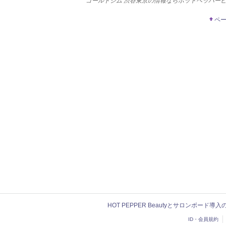
ゴールドジム 渋谷東京の情報ならホットペッパー
ペ
HOT PEPPER Beautyとサロンボード導
ID・会員規約