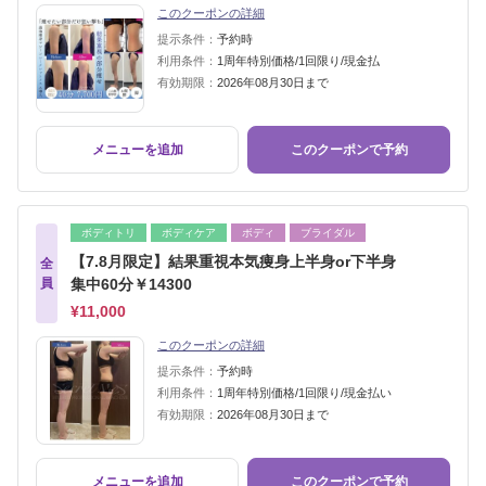
このクーポンの詳細
提示条件：
予約時
利用条件：
1周年特別価格/1回限り/現金払
有効期限：
2026年08月30日まで
メニューを追加
このクーポンで予約
ボディトリ
ボディケア
ボディ
ブライダル
【7.8月限定】結果重視本気痩身上半身or下半身
全
員
集中60分￥14300
¥11,000
このクーポンの詳細
提示条件：
予約時
利用条件：
1周年特別価格/1回限り/現金払い
有効期限：
2026年08月30日まで
メニューを追加
このクーポンで予約