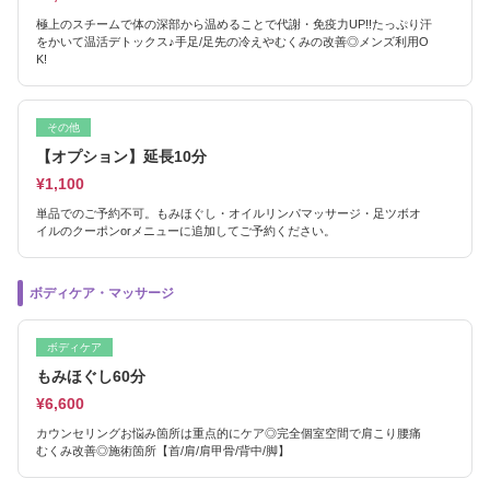
極上のスチームで体の深部から温めることで代謝・免疫力UP!!たっぷり汗
をかいて温活デトックス♪手足/足先の冷えやむくみの改善◎メンズ利用O
K!
その他
【オプション】延長10分
¥1,100
単品でのご予約不可。もみほぐし・オイルリンパマッサージ・足ツボオ
イルのクーポンorメニューに追加してご予約ください。
ボディケア・マッサージ
ボディケア
もみほぐし60分
¥6,600
カウンセリングお悩み箇所は重点的にケア◎完全個室空間で肩こり腰痛
むくみ改善◎施術箇所【首/肩/肩甲骨/背中/脚】