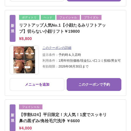
ボディトリ
ヘッド
フェイシャル
ブライダル
リフトアップ人気No.1【小顔たるみリフトアッ
新
規
プ】切らない小顔リフト￥19800
¥8,800
このクーポンの詳細
提示条件：
予約時＆入店時
利用条件：
1周年特別価格/現金払い/口コミ投稿/男女可
有効期限：
2026年08月30日まで
メニューを追加
このクーポンで予約
フェイシャル
【学割U24】平日限定！大人気！1度でスッキリ
新
規
鼻の黒ずみ/角栓毛穴洗浄 ￥6600
¥4,000