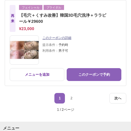
フェイシャル
ブライダル
【毛穴＋くすみ改善】韓国3D毛穴洗浄＋ララピ
再
来
ール￥29600
¥23,000
このクーポンの詳細
提示条件：
予約時
利用条件：
男子可
メニューを追加
このクーポンで予約
1
2
次へ
1 / 2ページ
メニュー