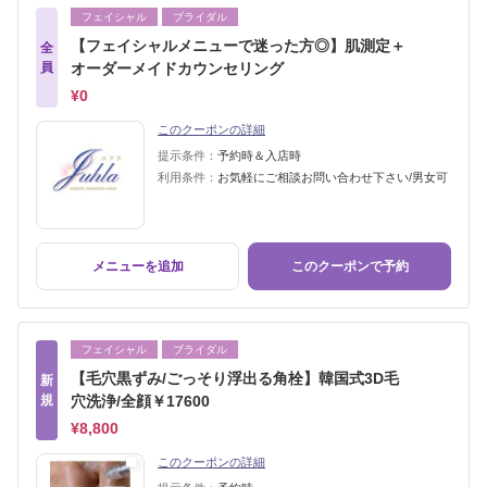
フェイシャル
ブライダル
【フェイシャルメニューで迷った方◎】肌測定＋
全
員
オーダーメイドカウンセリング
¥0
このクーポンの詳細
提示条件：
予約時＆入店時
利用条件：
お気軽にご相談お問い合わせ下さい/男女可
メニューを追加
このクーポンで予約
フェイシャル
ブライダル
【毛穴黒ずみ/ごっそり浮出る角栓】韓国式3D毛
新
規
穴洗浄/全顔￥17600
¥8,800
このクーポンの詳細