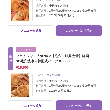
提示条件：
予約時＆入店時
利用条件：
1周年記念/現金払い/口コミ投稿/男女可
有効期限：
2026年08月30日まで
メニューを追加
このクーポンで予約
フェイシャル
フェイシャル人気No.2【毛穴＋肌質改善】韓国
新
規
3D毛穴洗浄＋韓国式ハーブ￥39600
¥18,900
このクーポンの詳細
提示条件：
予約時＆入店時
利用条件：
1周年記念/現金払い/口コミ投稿/男女可
有効期限：
2026年08月30日まで
メニューを追加
このクーポンで予約