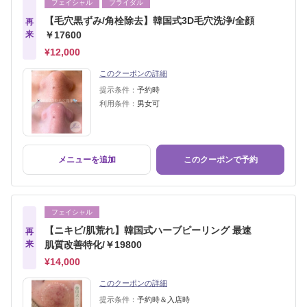
フェイシャル
ブライダル
【毛穴黒ずみ/角栓除去】韓国式3D毛穴洗浄/全顔
再
来
￥17600
¥12,000
このクーポンの詳細
提示条件：
予約時
利用条件：
男女可
メニューを追加
このクーポンで予約
フェイシャル
【ニキビ/肌荒れ】韓国式ハーブピーリング 最速
再
来
肌質改善特化/￥19800
¥14,000
このクーポンの詳細
提示条件：
予約時＆入店時