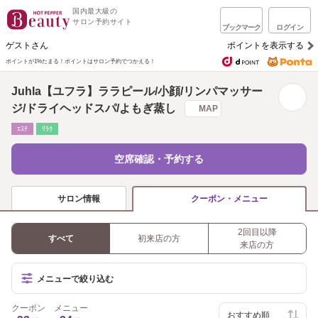
国内最大級の
サロン予約サイト
ブックマーク
ログイン
ゲストさん
ポイントを表示する
ポイントが1%たまる！
ポイントはサロン予約でつかえる！
Juhla【ユフラ】ララピール/小顔/リンパマッサー
ジ/ドライヘッドスパ/よもぎ蒸し
MAP
ｴｽﾃ
ﾘﾗｸ
空席確認・予約する
サロン情報
クーポン・メニュー
2回目以降
すべて
初来店の方
来店の方
メニューで絞り込む
クーポン
メニュー