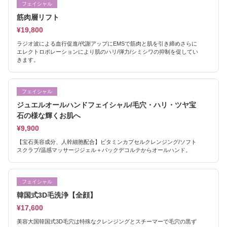
フェイシャル
筋肉層リフト
¥19,800
ラジオ波による血行促進/代謝アップにEMSで筋肉と肌を引き締めさらに
エレクトロポレーションにより肌のハリ/弾力/シミシワの抑制を促してい
きます。
フェイシャル
ジュエルオールハンドフェイシャル/毛穴・ハリ・ツヤ宝
石の様な輝くお肌へ
¥9,900
【宝石美容成分、人幹細胞配合】ビタミンカプセルクレンジング/ソフト
スクラブ/温感マッサージジェル＋パックデコルテからオールハンド。
フェイシャル
韓国式3D毛洗浄【全顔】
¥17,600
美容大国韓国式3D毛穴は特殊なクレンジングとスチーマーで毛穴の黒ず