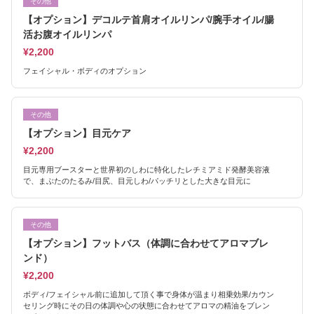
その他
【オプション】デコルテ首肩オイルリンパ/腕手オイル/腸
活お腹オイルリンパ
¥2,200
フェイシャル・ボディのオプション
その他
【オプション】目元ケア
¥2,200
目元専用ブースターと世界初のしわに特化したレチミアミド発酵美容液
で、まぶたのたるみ/目尻、目元しわ/パッチリとした大きな目元に
その他
【オプション】フットバス（体調に合わせてアロマブレ
ンド）
¥2,200
ボディ/フェイシャル前に追加して頂く事で身体が温まり相乗効果/カウン
セリング時にその日の体調や心の状態に合わせてアロマの精油をブレン