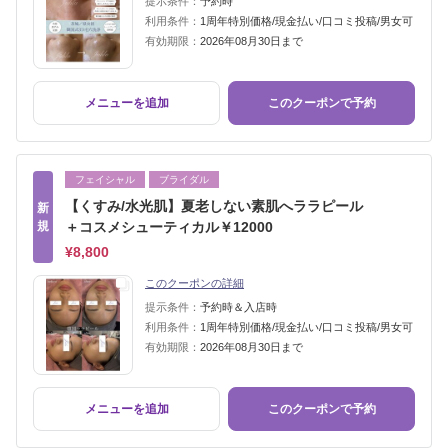
提示条件：
予約時
利用条件：
1周年特別価格/現金払い/口コミ投稿/男女可
有効期限：
2026年08月30日まで
メニューを追加
このクーポンで予約
フェイシャル
ブライダル
【くすみ/水光肌】夏老しない素肌へララピール
新
規
＋コスメシューティカル￥12000
¥8,800
このクーポンの詳細
提示条件：
予約時＆入店時
利用条件：
1周年特別価格/現金払い/口コミ投稿/男女可
有効期限：
2026年08月30日まで
メニューを追加
このクーポンで予約