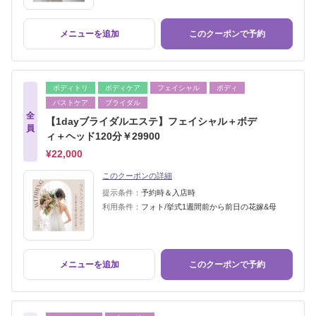
メニューを追加
このクーポンで予約
ボディトリ
ボディケア
フェイシャル
ボディ
バストケア
ブライダル
全
【1dayブライダルエステ】フェイシャル＋ボデ
員
ィ＋ヘッド120分￥29900
¥22,000
このクーポンの詳細
提示条件：
予約時＆入店時
利用条件：
フォト/挙式1週間前から前日の花嫁&母
メニューを追加
このクーポンで予約