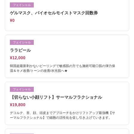
フェイシャル
ゲルマスク、バイオセルモイストマスク回数券
¥0
フェイシャル
ララピール
¥12,000
韓国超最新剥かないピーリングで敏感肌の方でも施術可能◎肌の弾力保
湿＆キメ改善/トーンの改善/水光肌へ★
フェイシャル
【切らない小顔リフト】サーマルフラクショナル
¥19,800
デコルテ、首、顔、頭皮までアプローチをかけリフトアップ最強機【サ
ーマルフラクショナル】で細胞の活性化を促し引き上げていきます。