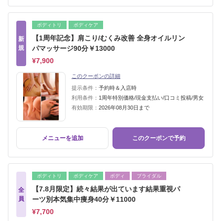
ボディトリ
ボディケア
【1周年記念】肩こり/むくみ改善 全身オイルリン
新
規
パマッサージ90分￥13000
¥7,900
このクーポンの詳細
提示条件：
予約時＆入店時
利用条件：
1周年特別価格/現金支払い/口コミ投稿/男女
有効期限：
2026年08月30日まで
メニューを追加
このクーポンで予約
ボディトリ
ボディケア
ボディ
ブライダル
【7.8月限定】続々結果が出ています結果重視パ
全
員
ーツ別本気集中痩身40分￥11000
¥7,700