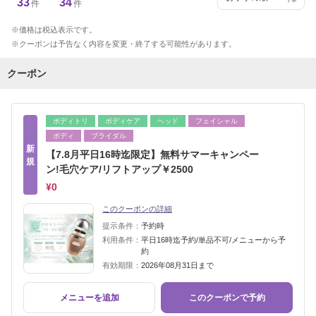
33
34
件
件
価格は税込表示です。
クーポンは予告なく内容を変更・終了する可能性があります。
クーポン
ボディトリ
ボディケア
ヘッド
フェイシャル
ボディ
ブライダル
新
【7.8月平日16時迄限定】無料サマーキャンペー
規
ン!毛穴ケア/リフトアップ￥2500
¥0
このクーポンの詳細
提示条件：
予約時
利用条件：
平日16時迄予約/単品不可/メニューから予
約
有効期限：
2026年08月31日まで
メニューを追加
このクーポンで予約