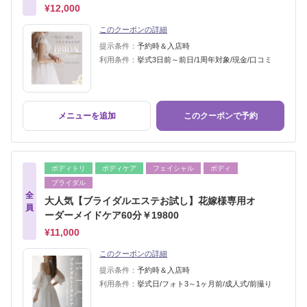
¥12,000
このクーポンの詳細
提示条件：
予約時＆入店時
利用条件：
挙式3日前～前日/1周年対象/現金/口コミ
メニューを追加
このクーポンで予約
ボディトリ
ボディケア
フェイシャル
ボディ
ブライダル
全
大人気【ブライダルエステお試し】花嫁様専用オ
員
ーダーメイドケア60分￥19800
¥11,000
このクーポンの詳細
提示条件：
予約時＆入店時
利用条件：
挙式日/フォト3～1ヶ月前/成人式/前撮り