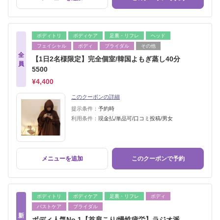
ボディトリ
ボディケア
足裏・リフレ
ヘッド
フェイシャル
ボディ
ブライダル
その他
全
【1日2名様限定】完全個室/韓国よもぎ蒸し40分
員
5500
¥4,400
このクーポンの詳細
提示条件：
予約時
利用条件：
現金払/単品可/口コミ投稿/男女
メニューを追加
このクーポンで予約
ボディトリ
ボディケア
足裏・リフレ
ボディ
バストケア
ブライダル
新
ボディ人気No.1【首肩こり/慢性疲労】ラジオ派