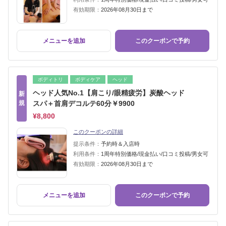
有効期限：
2026年08月30日まで
メニューを追加
このクーポンで予約
ボディトリ
ボディケア
ヘッド
ヘッド人気No.1【肩こり/眼精疲労】炭酸ヘッド
新
規
スパ＋首肩デコルテ60分￥9900
¥8,800
このクーポンの詳細
提示条件：
予約時＆入店時
利用条件：
1周年特別価格/現金払い/口コミ投稿/男女可
有効期限：
2026年08月30日まで
メニューを追加
このクーポンで予約