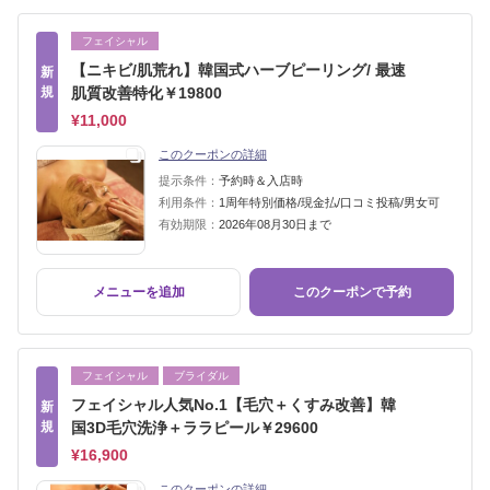
フェイシャル
【ニキビ/肌荒れ】韓国式ハーブピーリング/ 最速
新
規
肌質改善特化￥19800
¥11,000
このクーポンの詳細
提示条件：
予約時＆入店時
利用条件：
1周年特別価格/現金払/口コミ投稿/男女可
有効期限：
2026年08月30日まで
メニューを追加
このクーポンで予約
フェイシャル
ブライダル
フェイシャル人気No.1【毛穴＋くすみ改善】韓
新
規
国3D毛穴洗浄＋ララピール￥29600
¥16,900
このクーポンの詳細