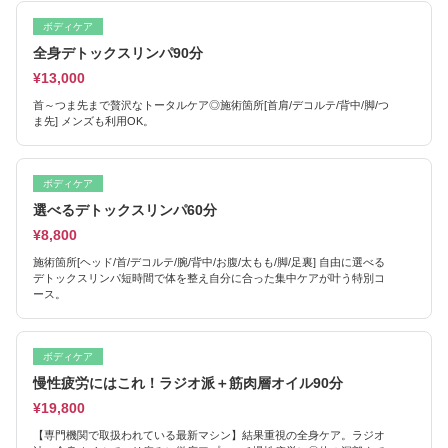
ボディケア
全身デトックスリンパ90分
¥13,000
首～つま先まで贅沢なトータルケア◎施術箇所[首肩/デコルテ/背中/脚/つ
ま先] メンズも利用OK。
ボディケア
選べるデトックスリンパ60分
¥8,800
施術箇所[ヘッド/首/デコルテ/腕/背中/お腹/太もも/脚/足裏] 自由に選べる
デトックスリンパ短時間で体を整え自分に合った集中ケアが叶う特別コ
ース。
ボディケア
慢性疲労にはこれ！ラジオ派＋筋肉層オイル90分
¥19,800
【専門機関で取扱われている最新マシン】結果重視の全身ケア。ラジオ