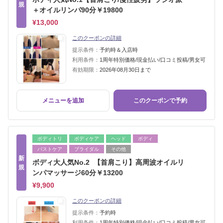
規
＋オイルリンパ90分￥19800
¥13,000
このクーポンの詳細
提示条件：
予約時＆入店時
利用条件：
1周年特別価格/現金払い/口コミ投稿/男女可
有効期限：
2026年08月30日まで
メニューを追加
このクーポンで予約
ボディトリ
ボディケア
ヘッド
ボディ
バストケア
ブライダル
その他
新
ボディ大人気No.2 【首肩こり】高周波オイルリ
規
ンパマッサージ60分￥13200
¥9,900
このクーポンの詳細
提示条件：
予約時
利用条件：
1周年特別価格/現金払い/口コミ投稿/男女可