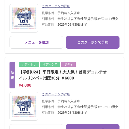
このクーポンの詳細
提示条件：
予約時＆入店時
利用条件：
学生24才以下/学生証提示/現金/口コミ/男女
有効期限：
2026年08月30日まで
メニューを追加
このクーポンで予約
ボディトリ
ボディケア
ボディ
【学割U24】平日限定！大人気！首肩デコルテオ
新
規
イルリンパ＋指圧30分 ￥6600
¥4,000
このクーポンの詳細
提示条件：
予約時＆入店時
利用条件：
学生24才以下/学生証提示/現金/口コミ/男女
有効期限：
2026年08月30日まで