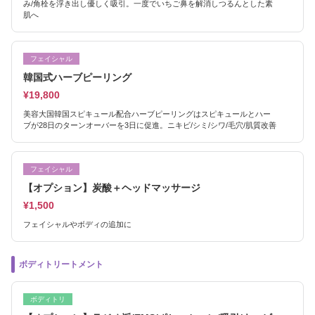
み/角栓を浮き出し優しく吸引。一度でいちご鼻を解消しつるんとした素
肌へ
フェイシャル
韓国式ハーブピーリング
¥19,800
美容大国韓国スピキュール配合ハーブピーリングはスピキュールとハー
ブが28日のターンオーバーを3日に促進。ニキビ/シミ/シワ/毛穴/肌質改善
フェイシャル
【オプション】炭酸＋ヘッドマッサージ
¥1,500
フェイシャルやボディの追加に
ボディトリートメント
ボディトリ