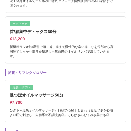
波＋全身オイルでコリ痛みに徹底アプローチ慢性疲労に◎体の深部まで
ほぐれます。
ボディケア
首/肩集中デトックス60分
¥13,200
新機種ラジオ波/吸引で頭～首、肩まで慢性的な辛い肩こりを深部から高
周波でしっかり凝りを撃退し当店自慢のオイルリンパで流していきま
す。
足裏・リフレクソロジー
足裏・リフレ
足つぼオイルマッサージ50分
¥7,700
ひざ下～足裏オイルマッサージ♪【第2の心臓】と言われる足ツボを心地
よい圧で刺激し、内臓系の不調改善◎ふくらはぎのむくみ改善にも◎