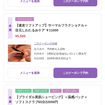
メニューを追加
このクーポンで予約
フェイシャル
【速攻リフトアップ】サーマルフラクショナル＋
全
員
目元しわたるみケア ￥11000
¥5,500
このクーポンの詳細
提示条件：
予約時＆入店時
利用条件：
1周年記念/現金払い/口コミ/男女可
有効期限：
2026年08月30日まで
メニューを追加
このクーポンで予約
ボディトリ
ボディケア
ボディ
ブライダル
【ブライダル美肌シェービング】＋温感パック＋
全
員
ソフトスクラブ60分22000円