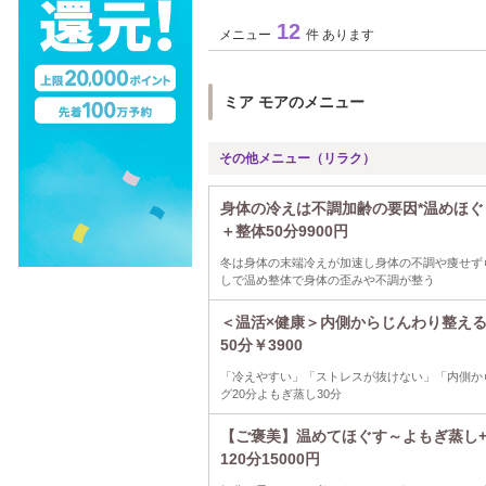
12
メニュー
件 あります
ミア モアのメニュー
その他メニュー（リラク）
身体の冷えは不調加齢の要因*温めほぐ
＋整体50分9900円
冬は身体の末端冷えが加速し身体の不調や痩せず
しで温め整体で身体の歪みや不調が整う
＜温活×健康＞内側からじんわり整え
50分￥3900
「冷えやすい」「ストレスが抜けない」「内側か
グ20分よもぎ蒸し30分
【ご褒美】温めてほぐす～よもぎ蒸し
120分15000円