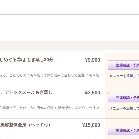
しめぐる◎/よもぎ蒸し30分
¥9,900
空席確認・予
らく。こだわりのよもぎ蒸しで体質悩みに合わせて厳選/よもぎ蒸
メニューを追加し
る。デトックス～よもぎ蒸し
¥3,900
空席確認・予
ら健康ケアしたい」方に/身体の芯からぽかぽかに◎カウンセリン
メニューを追加し
+美容整体全身（ヘッド付）
¥15,000
空席確認・予