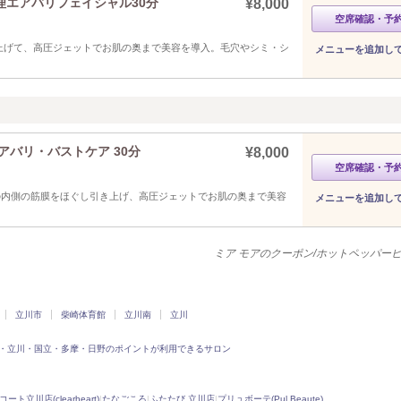
理エアバリフェイシャル30分
¥8,000
空席確認・予
き上げて、高圧ジェットでお肌の奥まで美容を導入。毛穴やシミ・シ
メニューを追加し
アバリ・バストケア 30分
¥8,000
空席確認・予
トの内側の筋膜をほぐし引き上げ、高圧ジェットでお肌の奥まで美容
メニューを追加し
ミア モアのクーポン/ホットペッパー
立川市
柴崎体育館
立川南
立川
・立川・国立・多摩・日野のポイントが利用できるサロン
立川店(clearheart)
|
たなごころ
|
ふたたび 立川店
|
プリュボーテ(Pul Beaute)