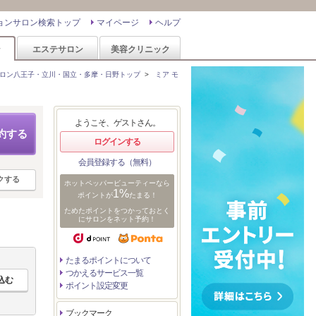
ョンサロン検索トップ
マイページ
ヘルプ
ン
エステサロン
美容クリニック
ロン八王子・立川・国立・多摩・日野トップ
>
ミア モ
ようこそ、ゲストさん。
約する
ログインする
会員登録する（無料）
クする
ホットペッパービューティーなら
1%
ポイントが
たまる！
ためたポイントをつかっておとく
にサロンをネット予約！
たまるポイントについて
つかえるサービス一覧
ポイント設定変更
ブックマーク