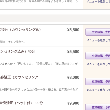
体全身の疲れやだるさ・原因不明の不調をよもぎ蒸し＋施術。心
メニューを追加し
体45分（カウンセリング込）
¥5,500
空席確認・予
メニューを追加し
を開き、美しい姿勢へ。
ウンセリング込み）45分
¥5,500
空席確認・予
いませんか？「脚のむくみ」「骨盤の歪み」「腰の重だるさ」が
メニューを追加し
身美容矯正（カウンセリング
¥8,000
空席確認・予
伴う原因不明の不調に あなたの身体を深く整える。更年期のゆらぎ
メニューを追加し
全身矯正（ヘッド付） 90分
¥9,900
空席確認・予