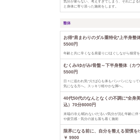
気分が乗らない、考えすぎてしまう、それによる
と身体に寄り添った施術をします。
整体
お得*肩まわりのダル重特化*上半身整
5500円
年齢と共に辛くなる肩凝りに/ほぐしながら猫背
むくみ/ゆがみ/骨盤～下半身整体（カ
5500円
日々に追われ気づけば心も体もパンパンになって
気になる方へ。スッキリ軽やかな脚へ。
40代50代のなんとなくの不調に*全
込）70分8000円
末端の冷え/眠れない/だるい/気分が沈む年齢に
や疲労感・気分の波も落ち着く施術
限界になる前に、自分を整える習慣を/
￥ 9900