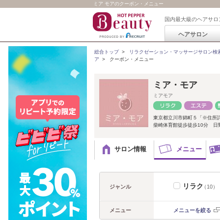
ミア モアのクーポン・メニュー
国内最大級のヘアサロ
ヘアサロン
総合トップ
>
リラクゼーション・マッサージサロン検
ア
>
クーポン・メニュー
ミア・モア
ミアモア
東京都立川市錦町５「※住所
柴崎体育館徒歩徒歩10分 日
サロン情報
メニュー
リラク
ジャンル
（10）
メニュー
メニューを絞る