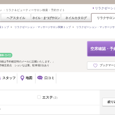
リラクゼーシ
ン ・リラク＆ビューティーサロン検索・予約サイト
ヘアスタイル
ネイル・まつげサロン
ネイルカタログ
リラクサロ
索トップ
>
リラクゼーション・マッサージサロン関東トップ
>
リラクゼーション・マッサージサ
空席確認・予
詳細は予約確定時のメールに記載いたします。」
ブックマー
野橋交差点 シェいなば裏。駐車場2台あり
スタッフ
地図
口コミ
エステ
（2）