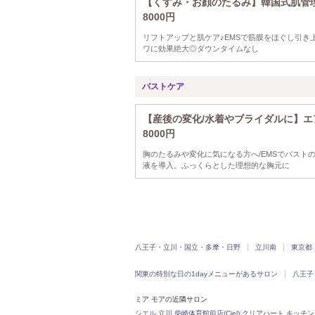
【くすみ・お顔のたるみ】韓国式肌管
8000円
リフトアップと肌ケア♪EMSで筋膜をほぐし引
ワに効果絶大◎ダウンタイムなし
バストケア
【産後の変化/水着やブライダルに】エ
8000円
胸のたるみや変化に気になる方へ/EMSでバス
液を導入。ふっくらとした理想的な胸元に
八王子・立川・国立・多摩・日野
立川南
東京都
関東の特別な日の1dayメニューがあるサロン
八王子
ミア モアの近隣サロン
シエル 立川 柴崎体育館前店(Ciel)
|
クリアハート キッチンコート