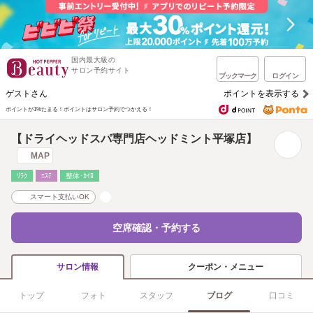
国内最大級の
サロン予約サイト
ブックマーク
ログイン
ゲストさん
ポイントを表示する
ポイントが1%たまる！
ポイントはサロン予約でつかえる！
【ドライヘッドスパ専門店ヘッドミント平塚店】
MAP
ﾘﾗｸ
ｴｽﾃ
整体･ｶｲﾛ
スマート支払いOK
空席確認・予約する
クーポン・メニュー
サロン情報
トップ
フォト
スタッフ
ブログ
口コミ