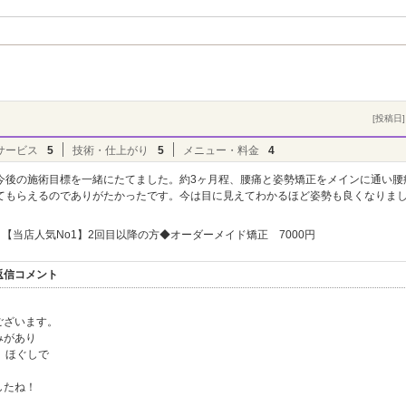
[投稿日] 
サービス
5
技術・仕上がり
5
メニュー・料金
4
今後の施術目標を一緒にたてました。約3ヶ月程、腰痛と姿勢矯正をメインに通い腰
てもらえるのでありがたかったです。今は目に見えてわかるほど姿勢も良くなりま
【当店人気No1】2回目以降の方◆オーダーメイド矯正 7000円
返信コメント
ございます。
みがあり
、ほぐしで
したね！