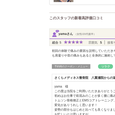
このスタッフの新着高評価口コミ
yamaさん
（女性/20代後半）
総合
5
雰囲気
5
接客
初回の体験で痛みの要因を説明していただき
も肩凝りや首の痛みもあると全身的に施術し
予約時のクーポン・メニュー
さくらメディネス整骨院 八重瀬院からの
yama 様
この度は当院をご利用いただきありがとう
初めはお仕事で前屈みのことが多く腰に痛
トムソン骨格矯正とEMSコアトレーニング
変化がありうれしく思います！
姿勢の部分もはじめと比べても良くなりま
お忙しいとは思いますが