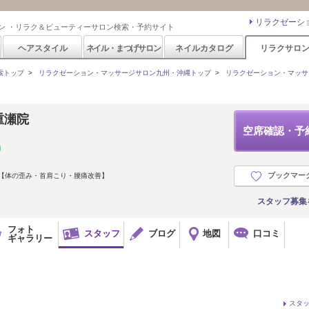
リラクゼーシ
ン ・リラク＆ビューティーサロン検索・予約サイト
ヘアスタイル
ネイル・まつげサロン
ネイルカタログ
リラクサロ
索トップ
>
リラクゼーション・マッサージサロン九州・沖縄トップ
>
リラクゼーション・マッサ
重瀬院
空席確認・予
ブックマー
～【体の歪み・首肩こり・腰痛改善】
スタッフ募集
フォト
スタッフ
ブログ
地図
口コミ
ギャラリー
スタ