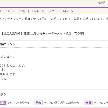
[投稿日] 2
サービス
5
技術・仕上がり
5
メニュー・料金
5
ビフォーアフターの写真を使って詳しく説明してくれて、効果も実感しています。
。
【当店人気No1】2回目以降の方◆オーダーメイド矯正 7000円
返信コメント
ございます。
変うれしく思います。
ます。
お願いします。
ました！
ーポン
新規
サロンに初来店の方
再来
サロンに2回目以降にご来店の方
全員
サロンにご