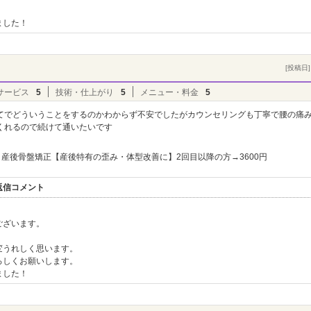
ました！
[投稿日] 
サービス
5
技術・仕上がり
5
メニュー・料金
5
てでどういうことをするのかわからず不安でしたがカウンセリングも丁寧で腰の痛
くれるので続けて通いたいです
産後骨盤矯正【産後特有の歪み・体型改善に】2回目以降の方→3600円
返信コメント
ございます。
変うれしく思います。
ろしくお願いします。
ました！