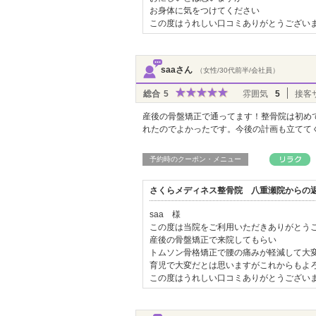
お身体に気をつけてください
この度はうれしい口コミありがとうござい
saaさん
（女性/30代前半/会社員）
総合
5
雰囲気
5
接客
産後の骨盤矯正で通ってます！整骨院は初め
れたのでよかったです。今後の計画も立てて
予約時のクーポン・メニュー
さくらメディネス整骨院 八重瀬院からの
saa 様
この度は当院をご利用いただきありがとう
産後の骨盤矯正で来院してもらい
トムソン骨格矯正で腰の痛みが軽減して大
育児で大変だとは思いますがこれからもよ
この度はうれしい口コミありがとうござい