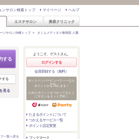
ョンサロン検索トップ
マイページ
ヘルプ
ン
エステサロン
美容クリニック
ージサロン沖縄トップ
>
さくらメディネス整骨院 八重
ようこそ、ゲストさん。
約する
ログインする
会員登録する（無料）
クする
ホットペッパービューティーなら
1%
ポイントが
たまる！
を見る
ためたポイントをつかっておとく
にサロンをネット予約！
たまるポイントについて
つかえるサービス一覧
ポイント設定変更
ッフ一覧へ戻る
ブックマーク