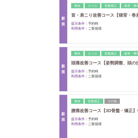
整体
カイロ
骨盤矯正
接骨・整
首・肩こり改善コース【猫背・巻肩矯
新
提示条件：
予約時
規
利用条件：
ご新規様
整体
カイロ
骨盤矯正
接骨・整
頭痛改善コース【姿勢調整、頭の位置
新
提示条件：
予約時
規
利用条件：
ご新規様
整体
骨盤矯正
その他
腰痛改善コース【3D骨盤・矯正】◆
新
提示条件：
予約時
規
利用条件：
ご新規様