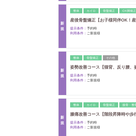
整体
カイロ
骨盤矯正
OX脚矯正
産後骨盤矯正【お子様同伴OK！産後
新
提示条件：
予約時
規
利用条件：
ご新規様
整体
骨盤矯正
その他
姿勢改善コース【猫背、反り腰、姿勢
新
提示条件：
予約時
規
利用条件：
ご新規様
整体
カイロ
骨盤矯正
接骨・整
膝痛改善コース【階段昇降時や歩行
新
提示条件：
予約時
規
利用条件：
ご新規様