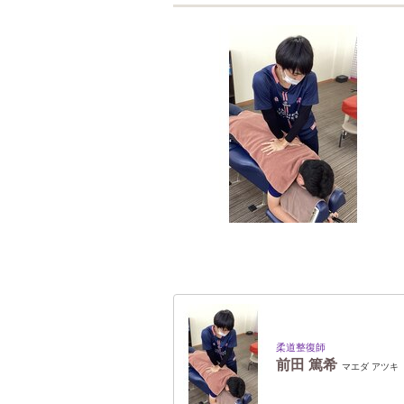
柔道整復師
前田 篤希
マエダ アツキ