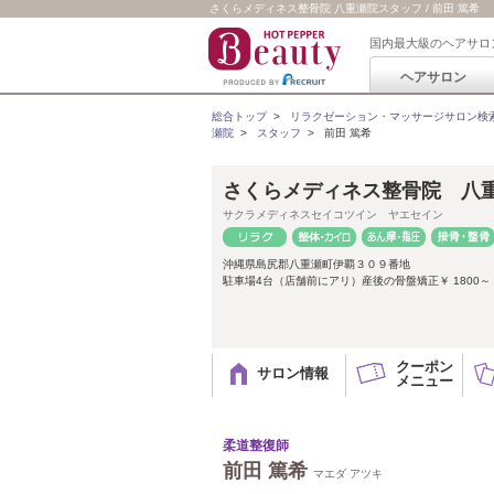
さくらメディネス整骨院 八重瀬院スタッフ / 前田 篤希
国内最大級のヘアサロ
ヘアサロン
総合トップ
>
リラクゼーション・マッサージサロン検
瀬院
>
スタッフ
>
前田 篤希
さくらメディネス整骨院 八
サクラメディネスセイコツイン ヤエセイン
沖縄県島尻郡八重瀬町伊覇３０９番地
駐車場4台（店舗前にアリ）産後の骨盤矯正￥ 1800
クーポン
サロン情報
メニュー
柔道整復師
前田 篤希
マエダ アツキ