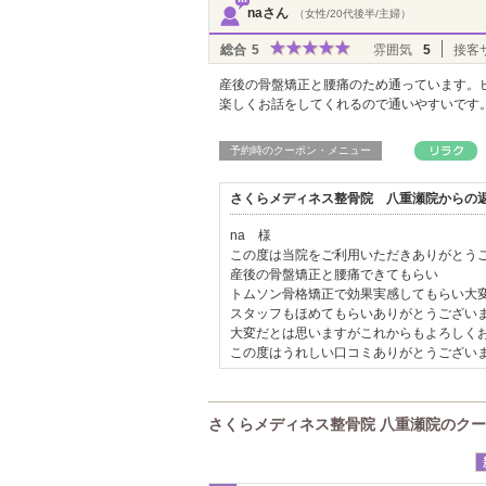
naさん
（女性/20代後半/主婦）
総合
5
雰囲気
5
接客
産後の骨盤矯正と腰痛のため通っています。
楽しくお話をしてくれるので通いやすいです
予約時のクーポン・メニュー
さくらメディネス整骨院 八重瀬院からの
na 様
この度は当院をご利用いただきありがとう
産後の骨盤矯正と腰痛できてもらい
トムソン骨格矯正で効果実感してもらい大
スタッフもほめてもらいありがとうござい
大変だとは思いますがこれからもよろしく
この度はうれしい口コミありがとうござい
さくらメディネス整骨院 八重瀬院のク