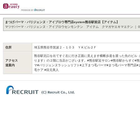
まつげパーマ・パリジェンヌ・アイブロウ専門店eyetem熊谷駅前店【アイテム】
マツゲパーマ・パリジェンヌ・アイブロウセンモンテン アイテム クマガヤエキマエテン ｜ 0120-
住所
埼玉県熊谷市筑波２－１０３ ＹＫビル２Ｆ
熊谷駅北口を出てすぐ左に行き正面に見えます横断歩道を渡った先のビル（
アクセス
ります）の２階に当店がございます。#熊谷駅近サロン#熊谷駅からすぐ#熊
道案内
マ#パリジェンヌラッシュリフト#上下まつ毛パーマ#まつ毛パーマ専門店#
毛ケア #目元美人