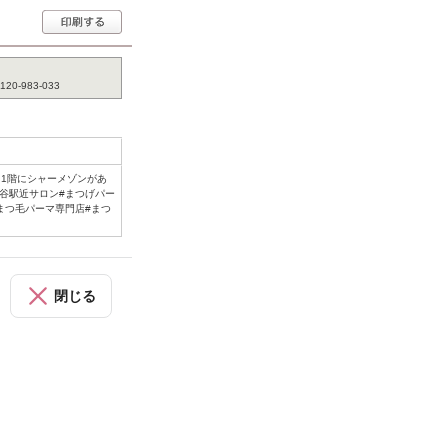
983-033
1階にシャーメゾンがあ
谷駅近サロン#まつげパー
まつ毛パーマ専門店#まつ
閉じる