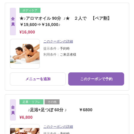
ボディケア
★♪アロマオイル 90分 ♪★ ２人で 【ペア割】
全
員
￥19,600⇒￥16,000♪
¥16,000
このクーポンの詳細
提示条件：
予約時
利用条件：
ご来店者様
メニューを追加
このクーポンで予約
足裏・リフレ
その他
全
♪足浴+足つぼ 60分 ♪ ￥6800
員
¥6,800
このクーポンの詳細
提示条件：
予約時