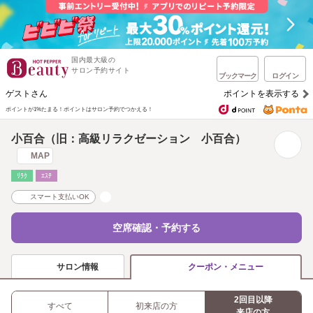
国内最大級の
サロン予約サイト
ブックマーク
ログイン
ゲストさん
ポイントを表示する
ポイントが1%たまる！
ポイントはサロン予約でつかえる！
小百合（旧：高級リラクゼーション 小百合）
MAP
ﾘﾗｸ
ｴｽﾃ
スマート支払いOK
空席確認・予約する
サロン情報
クーポン・メニュー
2回目以降
すべて
初来店の方
来店の方