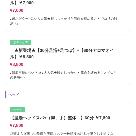
ル】￥7,000
¥7,000
♪超お得クーポン♪大人気★脚もしっかりと筋肉を緩めることでコリの解
消へ♪
ボディケア
★新登場★【30分足浴+足つぼ】+【60分アロマオイ
ル】￥8,800
¥8,800
♪贅沢至福のひととき♪大人気★脚もしっかりと筋肉を緩めることでコリ
の解消へ♪
ヘッド
ヘッド
【温湯ヘッドスパ+（脚、手）整体 】60分 ￥7,800
¥7,800
◎頭よもぎ蒸し◎洗顔と美肌マスク一枚頭皮の汚れを落としやすくな