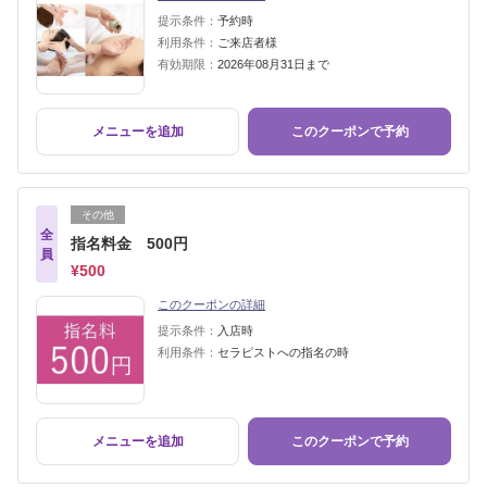
提示条件：
予約時
利用条件：
ご来店者様
有効期限：
2026年08月31日まで
メニューを追加
このクーポンで予約
その他
全
指名料金 500円
員
¥500
このクーポンの詳細
提示条件：
入店時
利用条件：
セラピストへの指名の時
メニューを追加
このクーポンで予約