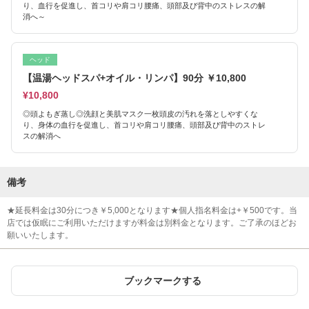
り、血行を促進し、首コリや肩コリ腰痛、頭部及び背中のストレスの解
消へ～
ヘッド
【温湯ヘッドスパ+オイル・リンパ】90分 ￥10,800
¥10,800
◎頭よもぎ蒸し◎洗顔と美肌マスク一枚頭皮の汚れを落としやすくな
り、身体の血行を促進し、首コリや肩コリ腰痛、頭部及び背中のストレ
スの解消へ
備考
★延長料金は30分につき￥5,000となります★個人指名料金は+￥500です。当
店では仮眠にご利用いただけますが料金は別料金となります。ご了承のほどお
願いいたします。
ブックマークする