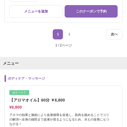
メニューを追加
このクーポンで予約
1
2
次へ
1 / 2ページ
メニュー
ボディケア・マッサージ
ボディケア
【アロマオイル】60分 ￥6,800
¥6,800
アロマの効果と施術により血液循環を促進し、筋肉を緩めることでコリ
の解消へ全身の細部まで血液が巡るようになるため、冷えの改善にもつ
ながる！