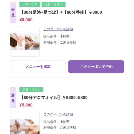
ボディケア
足裏・リフレ
全
【30分足浴+足つぼ】+【60分整体】￥8000
員
¥8,000
このクーポンの詳細
提示条件：
予約時
利用条件：
ご来店者様
メニューを追加
このクーポンで予約
足裏・リフレ
全
【60分アロマオイル】￥6800=5800
員
¥5,800
このクーポンの詳細
提示条件：
予約時
利用条件：
ご来店者様