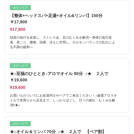
ボディケア
【整体+ヘッドスパ+足湯+オイル&リンパ】150分
￥17,800
¥17,800
頭皮の血行を促進し、ストレスあ、足のむくみを解消～身体の血行促
進、肩こり、腰痛、頭痛、冷えに作用し、ホルモンバランスの乱れによ
る不調の緩和へ
ボディケア
★♪至福のひととき♪アロマオイル 90分 ♪★ ２人で
￥19,600
¥19,600
お買いものついでにお友達同士やペアでご来店ください！♪厳選アロマオ
イルで首周りから足先まで、しっかりほぐし、日々の疲れ・むくみを解
消!!★♪
ボディケア
★♪オイル＆リンパ 70分 ♪★ ２人で 【ペア割】