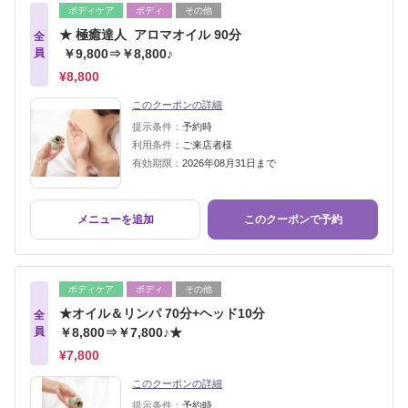
ボディケア
ボディ
その他
★ 極癒達人 アロマオイル 90分
全
員
￥9,800⇒￥8,800♪
¥8,800
このクーポンの詳細
提示条件：
予約時
利用条件：
ご来店者様
有効期限：
2026年08月31日まで
メニューを追加
このクーポンで予約
ボディケア
ボディ
その他
★オイル＆リンパ 70分+ヘッド10分
全
員
￥8,800⇒￥7,800♪★
¥7,800
このクーポンの詳細
提示条件：
予約時