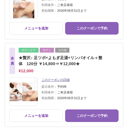
利用条件：
ご来店者様
有効期限：
2026年08月31日まで
メニューを追加
このクーポンで予約
ボディケア
ボディ
その他
★贅沢♪ 足ツボ+よもぎ足湯+リンパオイル＋整
全
員
体 120分 ￥14,800⇒￥12,000★
¥12,000
このクーポンの詳細
提示条件：
予約時
利用条件：
ご来店者様
有効期限：
2026年08月31日まで
メニューを追加
このクーポンで予約