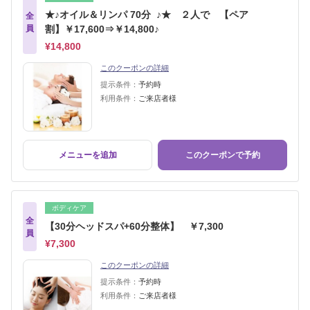
★♪オイル＆リンパ 70分 ♪★ ２人で 【ペア
全
員
割】￥17,600⇒￥14,800♪
¥14,800
このクーポンの詳細
提示条件：
予約時
利用条件：
ご来店者様
メニューを追加
このクーポンで予約
ボディケア
全
【30分ヘッドスパ+60分整体】 ￥7,300
員
¥7,300
このクーポンの詳細
提示条件：
予約時
利用条件：
ご来店者様