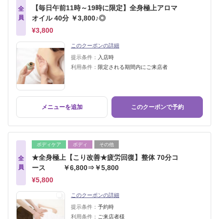
【毎日午前11時～19時に限定】全身極上アロマ
全
員
オイル 40分 ￥3,800♪◎
¥3,800
このクーポンの詳細
提示条件：
入店時
利用条件：
限定される期間内にご来店者
メニューを追加
このクーポンで予約
ボディケア
ボディ
その他
★全身極上【こり改善★疲労回復】整体 70分コ
全
員
ース ￥6,800⇒￥5,800
¥5,800
このクーポンの詳細
提示条件：
予約時
利用条件：
ご来店者様