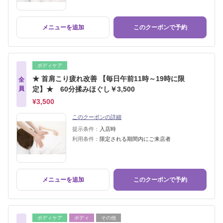
メニューを追加
このクーポンで予約
ボディケア
★ 首肩こり疲れ改善 【毎日午前11時～19時に限
全
員
定】★ 60分揉みほぐし￥3,500
¥3,500
このクーポンの詳細
提示条件：
入店時
利用条件：
限定される期間内にご来店者
メニューを追加
このクーポンで予約
ボディケア
ボディ
その他