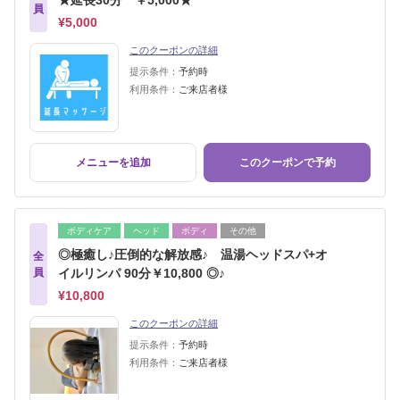
★延長30分 ￥5,000★
員
¥5,000
このクーポンの詳細
提示条件：
予約時
利用条件：
ご来店者様
メニューを追加
このクーポンで予約
ボディケア
ヘッド
ボディ
その他
◎極癒し♪圧倒的な解放感♪ 温湯ヘッドスパ+オ
全
員
イルリンパ 90分￥10,800 ◎♪
¥10,800
このクーポンの詳細
提示条件：
予約時
利用条件：
ご来店者様