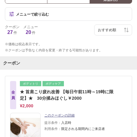
メニューで絞り込む
クーポン
メニュー
27
20
件
件
価格は税込表示です。
クーポンは予告なく内容を変更・終了する可能性があります。
クーポン
ボディトリ
ボディケア
★ 首肩こり疲れ改善 【毎日午前11時～19時に限
全
員
定】★ 30分揉みほぐし￥2000
¥2,000
このクーポンの詳細
提示条件：
入店時
利用条件：
限定される期間内にご来店者