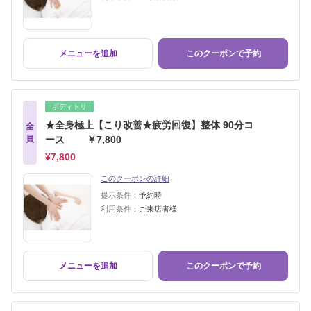
メニューを追加
このクーポンで予約
ボディトリ
★全身極上【こり改善★疲労回復】整体 90分コ
全
員
ース ￥7,800
¥7,800
このクーポンの詳細
提示条件：
予約時
利用条件：
ご来店者様
メニューを追加
このクーポンで予約