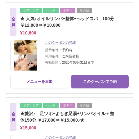
ボディケア
ヘッド
ボディ
その他
★ 人気♪オイルリンパ+整体+ヘッドスパ 100分
全
員
￥12,800⇒￥10,800
¥10,800
このクーポンの詳細
提示条件：
予約時
利用条件：
ご来店者様
有効期限：
2026年08月31日まで
メニューを追加
このクーポンで予約
ボディケア
ヘッド
ボディ
その他
★贅沢♪ 足ツボ+よもぎ足湯+リンパオイル＋整
全
員
体150分 ￥17,800⇒￥15,000♪★
¥15,000
このクーポンの詳細