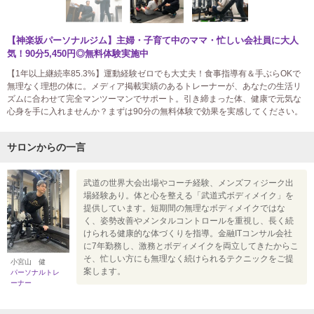
【神楽坂パーソナルジム】主婦・子育て中のママ・忙しい会社員に大人
気！90分5,450円◎無料体験実施中
【1年以上継続率85.3%】運動経験ゼロでも大丈夫！食事指導有＆手ぶらOKで
無理なく理想の体に。メディア掲載実績のあるトレーナーが、あなたの生活リ
ズムに合わせて完全マンツーマンでサポート。引き締まった体、健康で元気な
心身を手に入れませんか？まずは90分の無料体験で効果を実感してください。
サロンからの一言
武道の世界大会出場やコーチ経験、メンズフィジーク出
場経験あり。体と心を整える「武道式ボディメイク」を
提供しています。短期間の無理なボディメイクではな
く、姿勢改善やメンタルコントロールを重視し、長く続
けられる健康的な体づくりを指導。金融ITコンサル会社
に7年勤務し、激務とボディメイクを両立してきたからこ
そ、忙しい方にも無理なく続けられるテクニックをご提
小宮山 健
案します。
パーソナルトレ
ーナー