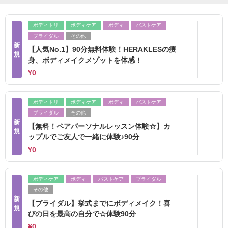
ボディトリ
ボディケア
ボディ
バストケア
ブライダル
その他
新
【人気No.1】90分無料体験！HERAKLESの痩
規
身、ボディメイクメゾットを体感！
¥0
ボディトリ
ボディケア
ボディ
バストケア
ブライダル
その他
新
【無料！ペアパーソナルレッスン体験☆】カ
規
ップルでご友人で一緒に体験♪90分
¥0
ボディケア
ボディ
バストケア
ブライダル
その他
新
【ブライダル】挙式までにボディメイク！喜
規
びの日を最高の自分で☆体験90分
¥0