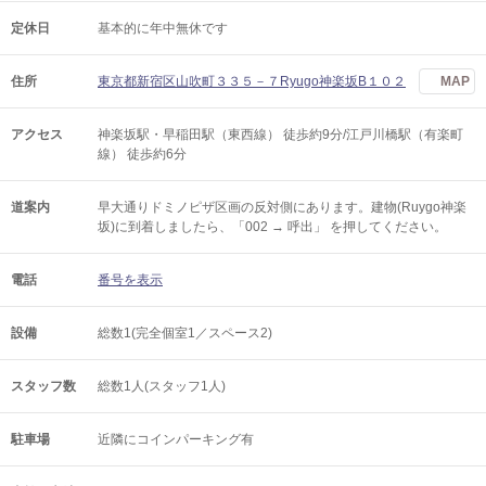
定休日
基本的に年中無休です
住所
東京都新宿区山吹町３３５－７Ryugo神楽坂B１０２
MAP
アクセス
神楽坂駅・早稲田駅（東西線） 徒歩約9分/江戸川橋駅（有楽町
線） 徒歩約6分
道案内
早大通りドミノピザ区画の反対側にあります。建物(Ruygo神楽
坂)に到着しましたら、「002 → 呼出」 を押してください。
電話
番号を表示
設備
総数1(完全個室1／スペース2)
スタッフ数
総数1人(スタッフ1人)
駐車場
近隣にコインパーキング有