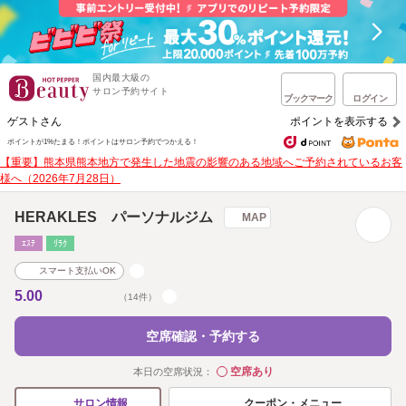
国内最大級の
サロン予約サイト
ブックマーク
ログイン
ゲストさん
ポイントを表示する
ポイントが1%たまる！
ポイントはサロン予約でつかえる！
【重要】熊本県熊本地方で発生した地震の影響のある地域へご予約されているお客
様へ（2026年7月28日）
HERAKLES パーソナルジム
MAP
ｴｽﾃ
ﾘﾗｸ
スマート支払いOK
5.00
（14件）
空席確認・予約する
空席あり
本日の空席状況：
◯
クーポン・メニュー
サロン情報