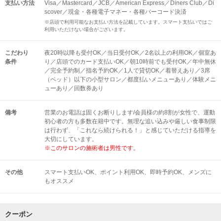
支払い方法
Visa／Mastercard／JCB／American Express／Diners Club／Di
scover／現金・各種電子マネー・各種バーコード決済
※店頭で利用可能なお支払い方法を記載しています。スマート支払いではご
利用いただけない場合がございます。
こだわり
夜20時以降も受付OK／当日受付OK／2名以上の利用OK／個室あ
条件
り／店頭でのカード支払いOK／朝10時前でも受付OK／年中無休
／完全予約制／指名予約OK／1人で貸切OK／着替えあり／3席
（ベッド）以下の小型サロン／都度払いメニューあり／体験メニ
ューあり／回数券あり
備考
営業のお電話は固くお断りします/会員様の約8割が女性で、運動
初心者の方も多数在籍中です。無理な追い込みや厳しい食事制限
は行わず、「これなら続けられる！」と感じていただける指導を
大切にしています。
※このサロンの施術者は男性です。
その他
スマート支払いOK
ポイント利用OK
即時予約OK
メンズに
もオススメ
クーポン