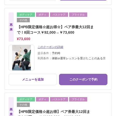
ボディケア
ボディ
バストケア
ブライダル
その他
再
【HPB限定価格☆超お得☆】ペア券最大12回ま
来
で！8回コース￥92,000→￥73,600
¥73,600
このクーポンの詳細
提示条件：
予約時
利用条件：
体験or通常レッスンを受けたことのある方
メニューを追加
このクーポンで予約
ボディケア
ボディ
バストケア
ブライダル
その他
再
【HPB限定価格☆超お得】ペア券最大12回ま
来