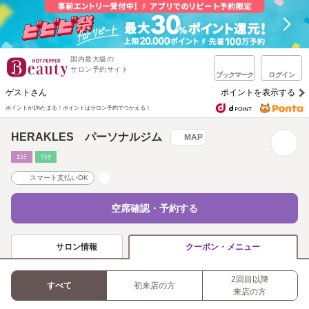
国内最大級の
サロン予約サイト
ブックマーク
ログイン
ゲストさん
ポイントを表示する
ポイントが1%たまる！
ポイントはサロン予約でつかえる！
HERAKLES パーソナルジム
MAP
ｴｽﾃ
ﾘﾗｸ
スマート支払いOK
空席確認・予約する
サロン情報
クーポン・メニュー
2回目以降
すべて
初来店の方
来店の方