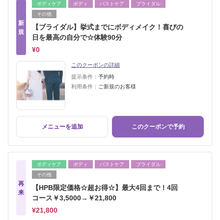
ボディケア
ボディ
バストケア
ブライダル
その他
新
【ブライダル】挙式までにボディメイク！喜びの
規
日を最高の自分で☆体験90分
¥0
このクーポンの詳細
提示条件：
予約時
利用条件：
ご新規のお客様
メニューを追加
このクーポンで予約
ボディケア
ボディ
バストケア
ブライダル
その他
再
【HPB限定価格☆超お得☆】最大4回まで！4回
来
コース￥3,5000→￥21,800
¥21,800