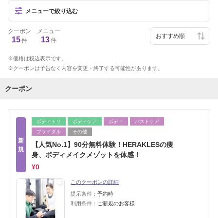
メニューで絞り込む
クーポン
メニュー
15
13
件
件
価格は税込表示です。
クーポンは予告なく内容を変更・終了する可能性があります。
クーポン
ボディトリ
ボディケア
ボディ
バストケア
ブライダル
その他
新
【人気No.1】90分無料体験！HERAKLESの痩
規
身、ボディメイクメゾットを体感！
¥0
このクーポンの詳細
提示条件：
予約時
利用条件：
ご新規のお客様