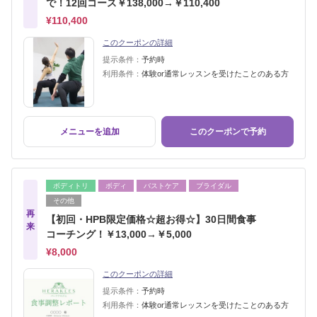
で！12回コース￥138,000→￥110,400
¥110,400
このクーポンの詳細
提示条件：
予約時
利用条件：
体験or通常レッスンを受けたことのある方
メニューを追加
このクーポンで予約
ボディトリ
ボディ
バストケア
ブライダル
その他
再
【初回・HPB限定価格☆超お得☆】30日間食事
来
コーチング！￥13,000→￥5,000
¥8,000
このクーポンの詳細
提示条件：
予約時
利用条件：
体験or通常レッスンを受けたことのある方