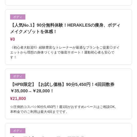
ボディ
【人気No.1】90分無料体験！HERAKLESの痩身、ボディ
メイクメゾットを体感！
¥0
《初心者大歓迎!!》経験豊富なトレーナーが最適なプランをご提案◎ダイ
エットから理想の身体づくりまで徹底サポート！運動初心者も安心で
す！
ボディ
【HPB限定】【お試し価格】90分5,450円！4回回数券
￥35,000→￥28,000！
¥21,800
☆圧倒的コスパ☆90分5,450円！週1回がおすすめ♪ペースはご相談OK。
本料金でのご利用は最大4回までです。
ボディ