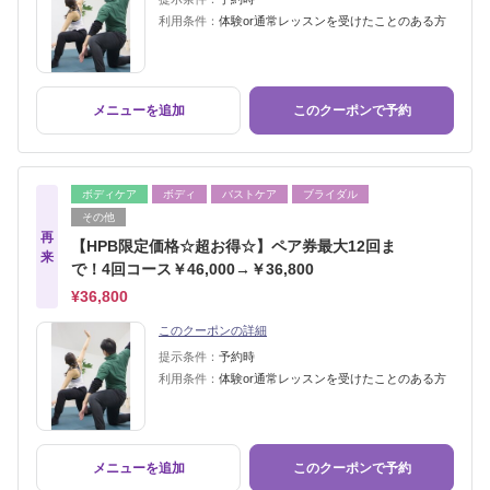
利用条件：
体験or通常レッスンを受けたことのある方
メニューを追加
このクーポンで予約
ボディケア
ボディ
バストケア
ブライダル
その他
再
【HPB限定価格☆超お得☆】ペア券最大12回ま
来
で！4回コース￥46,000→￥36,800
¥36,800
このクーポンの詳細
提示条件：
予約時
利用条件：
体験or通常レッスンを受けたことのある方
メニューを追加
このクーポンで予約