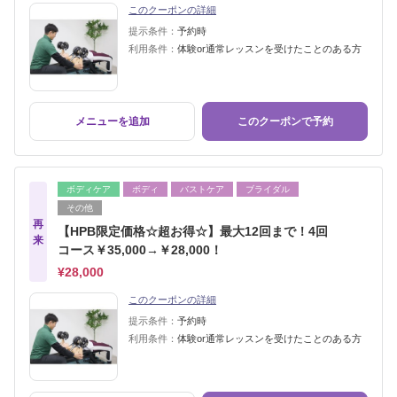
このクーポンの詳細
提示条件：
予約時
利用条件：
体験or通常レッスンを受けたことのある方
メニューを追加
このクーポンで予約
ボディケア
ボディ
バストケア
ブライダル
その他
再
【HPB限定価格☆超お得☆】最大12回まで！4回
来
コース￥35,000→￥28,000！
¥28,000
このクーポンの詳細
提示条件：
予約時
利用条件：
体験or通常レッスンを受けたことのある方