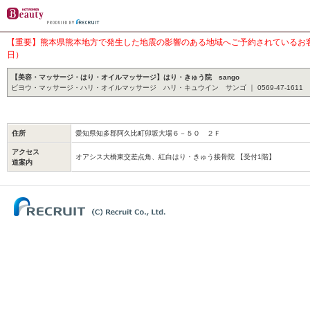
【重要】熊本県熊本地方で発生した地震の影響のある地域へご予約されているお客様
日）
【美容・マッサージ・はり・オイルマッサージ】はり・きゅう院 sango
ビヨウ・マッサージ・ハリ・オイルマッサージ ハリ・キュウイン サンゴ ｜ 0569-47-1611
住所
愛知県知多郡阿久比町卯坂大場６－５０ ２Ｆ
アクセス
オアシス大橋東交差点角、紅白はり・きゅう接骨院 【受付1階】
道案内