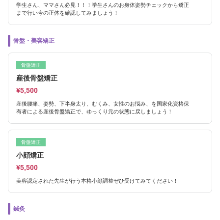
学生さん、ママさん必見！！！学生さんのお身体姿勢チェックから矯正
まで行い今の正体を確認してみましょう！
骨盤・美容矯正
骨盤矯正
産後骨盤矯正
¥5,500
産後腰痛、姿勢、下半身太り、むくみ、女性のお悩み、を国家化資格保
有者による産後骨盤矯正で、ゆっくり元の状態に戻しましょう！
骨盤矯正
小顔矯正
¥5,500
美容認定された先生が行う本格小顔調整ぜひ受けてみてください！
鍼灸