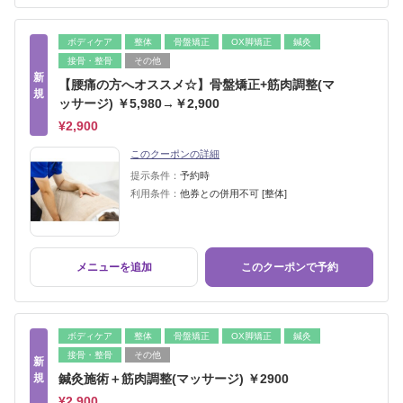
ボディケア
整体
骨盤矯正
OX脚矯正
鍼灸
接骨・整骨
その他
新
【腰痛の方へオススメ☆】骨盤矯正+筋肉調整(マ
規
ッサージ) ￥5,980→￥2,900
¥2,900
このクーポンの詳細
提示条件：
予約時
利用条件：
他券との併用不可 [整体]
メニューを追加
このクーポンで予約
ボディケア
整体
骨盤矯正
OX脚矯正
鍼灸
接骨・整骨
その他
新
規
鍼灸施術＋筋肉調整(マッサージ) ￥2900
¥2,900