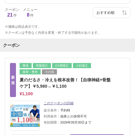
クーポン
メニュー
21
8
件
件
価格は税込表示です。
クーポンは予告なく内容を変更・終了する可能性があります。
クーポン
整体
骨盤矯正
OX脚矯正
小顔矯正
接骨・整骨
その他
新
夏のだるさ・冷えを根本改善！【自律神経×骨盤
規
ケア】￥5,980→￥1,100
¥1,100
このクーポンの詳細
提示条件：
予約時
利用条件：
他券との併用不可
有効期限：
2026年09月30日まで