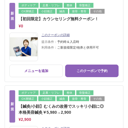
ボディケア
足裏・リフレ
整体
骨盤矯正
OX脚矯正
小顔矯正
鍼灸
接骨・整骨
その他
新
規
【初回限定】カウンセリング無料クーポン！
¥0
このクーポンの詳細
提示条件：
予約時＆入店時
利用条件：
ご新規様限定/他券と併用不可
メニューを追加
このクーポンで予約
ボディケア
足裏・リフレ
整体
骨盤矯正
OX脚矯正
小顔矯正
鍼灸
接骨・整骨
その他
新
【鍼灸/小顔】むくみの改善でスッキリ小顔に◎
規
本格美容鍼灸￥5,980→2,900
¥2,900