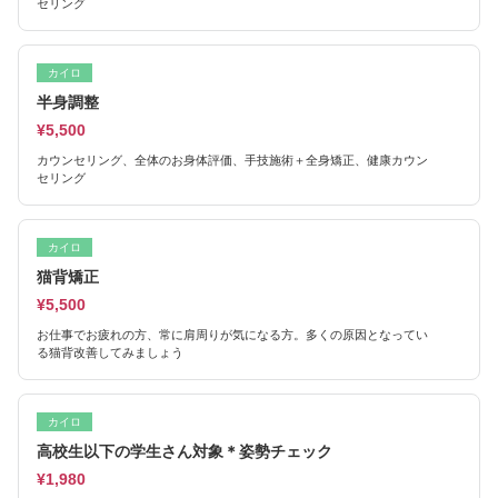
セリング
カイロ
半身調整
¥5,500
カウンセリング、全体のお身体評価、手技施術＋全身矯正、健康カウン
セリング
カイロ
猫背矯正
¥5,500
お仕事でお疲れの方、常に肩周りが気になる方。多くの原因となってい
る猫背改善してみましょう
カイロ
高校生以下の学生さん対象＊姿勢チェック
¥1,980