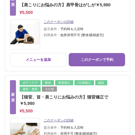
規
【肩こりにお悩みの方】肩甲骨はがしが￥5,980
¥5,500
このクーポンの詳細
提示条件：
予約時＆入店時
利用条件：
他券併用不可 [整体/眼精疲労]
メニューを追加
このクーポンで予約
ボディケア
整体
骨盤矯正
OX脚矯正
鍼灸
接骨・整骨
その他
新
【猫背、首・肩こりにお悩みの方】猫背矯正で
規
￥5,980
¥5,500
このクーポンの詳細
提示条件：
予約時＆入店時
利用条件：
併用不可 [整体/眼精疲労]