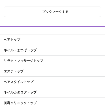
ブックマークする
ヘアトップ
ネイル・まつげトップ
リラク・マッサージトップ
エステトップ
ヘアスタイルトップ
ネイルカタログトップ
美容クリニックトップ