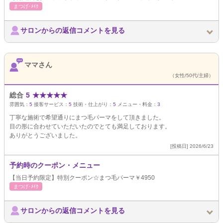
まつげ･ﾒｲｸ
サロンからの返信コメントを見る
ママさん
（女性/50代/主婦）
総合
5
★
★
★
★
★
雰囲気：
5
接客サービス：
5
技術・仕上がり：
5
メニュー・料金：
3
丁寧な施術で希望通りにまつ毛パーマをして頂きました。
目の形に合わせていただいたのでとても満足しております。
ありがとうございました。
[投稿日] 2026/6/23
予約時のクーポン・メニュー
【当日予約限定】特別クーポン☆まつ毛パーマ￥4950
まつげ･ﾒｲｸ
サロンからの返信コメントを見る