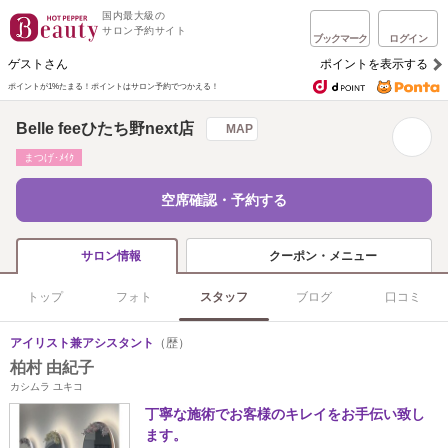
国内最大級の
サロン予約サイト
ブックマーク
ログイン
ゲストさん
ポイントを表示する
ポイントが1%たまる！
ポイントはサロン予約でつかえる！
Belle feeひたち野next店
MAP
まつげ･ﾒｲｸ
空席確認・予約する
クーポン・メニュー
サロン情報
トップ
フォト
スタッフ
ブログ
口コミ
アイリスト兼アシスタント
（歴）
柏村 由紀子
カシムラ ユキコ
丁寧な施術でお客様のキレイをお手伝い致し
ます。