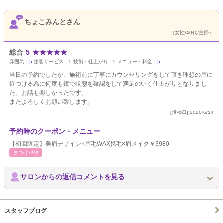
ちょこみんとさん
（女性/40代/主婦）
総合
5
★
★
★
★
★
雰囲気：
5
接客サービス：
5
技術・仕上がり：
5
メニュー・料金：
5
当日の予約でしたが、施術前に丁寧にカウンセリングをして頂き理想の眉に
近づける為に何度も鏡で状態を確認をして満足のいく仕上がりとなりまし
た。お話も楽しかったです。
またよろしくお願い致します。
[投稿日] 2026/6/14
予約時のクーポン・メニュー
【初回限定】美眉デザイン×眉毛WAX脱毛×眉メイク￥3980
まつげ･ﾒｲｸ
サロンからの返信コメントを見る
スタッフブログ