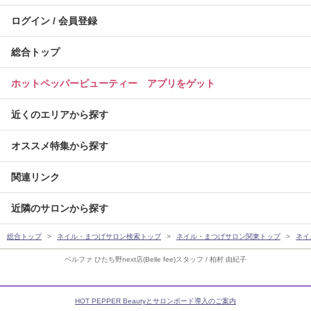
ログイン / 会員登録
総合トップ
ホットペッパービューティー アプリをゲット
近くのエリアから探す
オススメ特集から探す
関連リンク
近隣のサロンから探す
総合トップ
ネイル・まつげサロン検索トップ
ネイル・まつげサロン関東トップ
ネイ
ベルファ ひたち野next店(Belle fee)スタッフ / 柏村 由紀子
HOT PEPPER Beautyとサロンボード導入のご案内