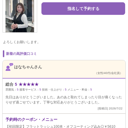
指名して予約する
よろしくお願いします。
新着の高評価口コミ
はなちゃんさん
（女性/40代/会社員）
総合
5
★
★
★
★
★
雰囲気：
5
接客サービス：
5
技術・仕上がり：
5
メニュー・料金：
5
先日はありがとうございました。あのあと取れてしまったり目が痛くなった
りせず過ごせています。丁寧な対応ありがとうございました。
[投稿日] 2026/7/22
予約時のクーポン・メニュー
【初回限定】フラットラッシュ100本・オフコーティング込み◎￥5610