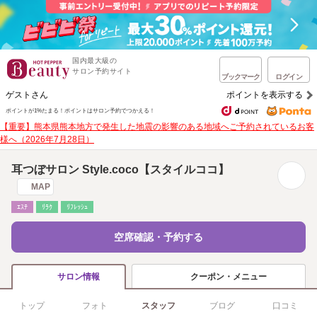
国内最大級の
サロン予約サイト
ブックマーク
ログイン
ゲストさん
ポイントを表示する
ポイントが1%たまる！
ポイントはサロン予約でつかえる！
【重要】熊本県熊本地方で発生した地震の影響のある地域へご予約されているお客
様へ（2026年7月28日）
耳つぼサロン Style.coco【スタイルココ】
MAP
ｴｽﾃ
ﾘﾗｸ
ﾘﾌﾚｯｼｭ
空席確認・予約する
クーポン・メニュー
サロン情報
トップ
フォト
スタッフ
ブログ
口コミ