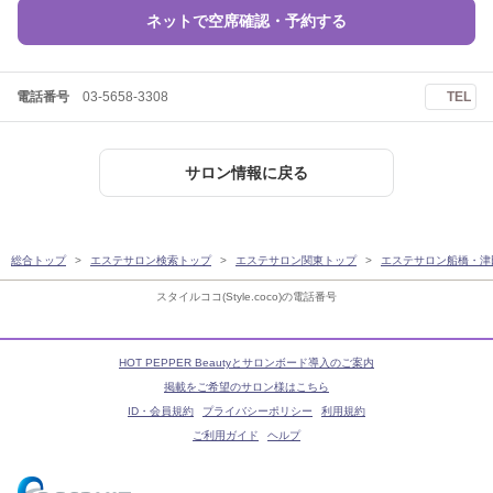
ネットで空席確認・予約する
電話番号
03-5658-3308
TEL
サロン情報に戻る
総合トップ
エステサロン検索トップ
エステサロン関東トップ
エステサロン船橋・津
スタイルココ(Style.coco)の電話番号
HOT PEPPER Beautyとサロンボード導入のご案内
掲載をご希望のサロン様はこちら
ID・会員規約
プライバシーポリシー
利用規約
ご利用ガイド
ヘルプ