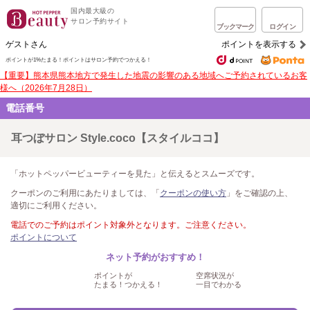
国内最大級の
サロン予約サイト
ブックマーク
ログイン
ゲストさん
ポイントを表示する
ポイントが1%たまる！
ポイントはサロン予約でつかえる！
【重要】熊本県熊本地方で発生した地震の影響のある地域へご予約されているお客
様へ（2026年7月28日）
電話番号
耳つぼサロン Style.coco【スタイルココ】
「ホットペッパービューティーを見た」と伝えるとスムーズです。
クーポンのご利用にあたりましては、「
クーポンの使い方
」をご確認の上、
適切にご利用ください。
電話でのご予約はポイント対象外となります。ご注意ください。
ポイントについて
ネット予約がおすすめ！
ポイントが
空席状況が
たまる！つかえる！
一目でわかる