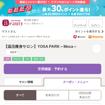
国内最大級の
サロン予約サイト
ブックマーク
ログイン
ゲストさん
ポイントを表示する
ポイントが1%たまる！
ポイントはサロン予約でつかえる！
【温活痩身サロン】YOSA PARK～Moca～
MAP
ｴｽﾃ
ﾘﾌﾚｯｼｭ
ﾘﾗｸ
整体･ｶｲﾛ
空席確認・予約する
サロン情報
クーポン・メニュー
2回目以降
すべて
初来店の方
来店の方