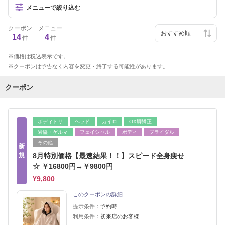
メニューで絞り込む
クーポン
メニュー
14
4
件
件
価格は税込表示です。
クーポンは予告なく内容を変更・終了する可能性があります。
クーポン
ボディトリ
ヘッド
カイロ
OX脚矯正
岩盤・ゲルマ
フェイシャル
ボディ
ブライダル
その他
新
規
8月特別価格【最速結果！！】スピード全身痩せ
☆ ￥16800円→￥9800円
¥9,800
このクーポンの詳細
提示条件：
予約時
利用条件：
初来店のお客様