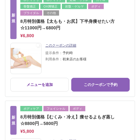
骨盤矯正
OX脚矯正
岩盤・ゲルマ
ボディ
ブライダル
その他
新
規
8月特別価格【太もも・お尻】下半身痩せたい方
☆11000円→6800円
¥6,800
このクーポンの詳細
提示条件：
予約時
利用条件：
初来店のお客様
メニューを追加
このクーポンで予約
ボディケア
フェイシャル
ボディ
8月特別価格【むくみ・冷え】痩せるよもぎ蒸し
新
規
☆8800円→5800円
¥5,800