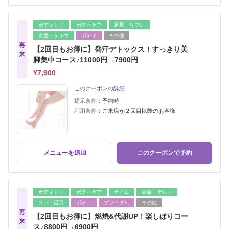
ボディトリ
ボディケア
足裏・リフレ
岩盤・ゲルマ
ボディ
その他
再
【2回目もお得に】発汗デトックス！すっきり美
来
脚集中コース♪11000円→7900円
¥7,900
このクーポンの詳細
提示条件：
予約時
利用条件：
ご来店が２回目以降のお客様
メニューを追加
このクーポンで予約
ボディトリ
ボディケア
カイロ
岩盤・ゲルマ
スパ・温浴
ボディ
ブライダル
その他
再
【2回目もお得に】燃焼&代謝UP！楽しぼりコー
来
ス♪8800円→6900円