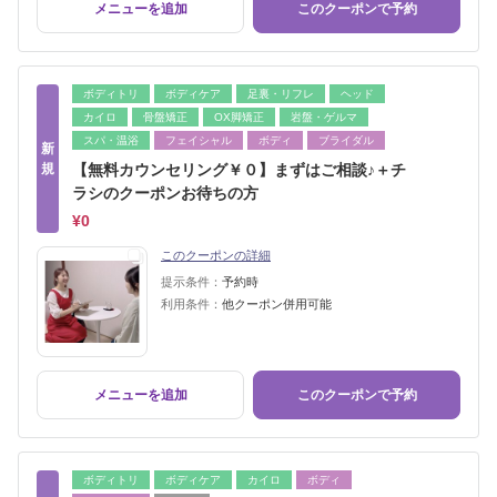
メニューを追加
このクーポンで予約
ボディトリ
ボディケア
足裏・リフレ
ヘッド
カイロ
骨盤矯正
OX脚矯正
岩盤・ゲルマ
スパ・温浴
フェイシャル
ボディ
ブライダル
新
規
【無料カウンセリング￥０】まずはご相談♪＋チ
ラシのクーポンお待ちの方
¥0
このクーポンの詳細
提示条件：
予約時
利用条件：
他クーポン併用可能
メニューを追加
このクーポンで予約
ボディトリ
ボディケア
カイロ
ボディ