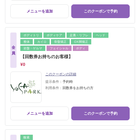
メニューを追加
このクーポンで予約
ボディトリ
ボディケア
足裏・リフレ
ヘッド
整体
カイロ
骨盤矯正
OX脚矯正
全
岩盤・ゲルマ
フェイシャル
ボディ
員
【回数券お持ちのお客様】
¥0
このクーポンの詳細
提示条件：
予約時
利用条件：
回数券をお持ちの方
メニューを追加
このクーポンで予約
酸素