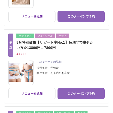
メニューを追加
このクーポンで予約
ボディケア
フェイシャル
ボディ
8月特別価格【リピート率No,1】短期間で痩せた
新
規
い方☆13800円→7800円
¥7,800
このクーポンの詳細
提示条件：
予約時
利用条件：
初来店のお客様
メニューを追加
このクーポンで予約
ボディトリ
ボディケア
足裏・リフレ
カイロ