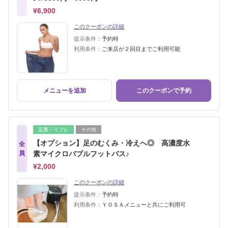
¥6,900
このクーポンの詳細
提示条件：
予約時
利用条件：
ご来店が２回目までご利用可能
メニューを追加
このクーポンで予約
足裏・リフレ
その他
【オプション】足のむくみ・冷えへ◎ 高濃度水
全
員
素マイクロバブルフットバス♪
¥2,000
このクーポンの詳細
提示条件：
予約時
利用条件：
ＹＯＳＡメニューと共にご利用可