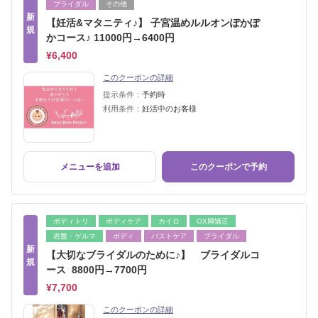
ブライダル
その他
新
【妊活&マタニティ♪】 子宮温めルルオンぽかぽ
規
かコース♪ 11000円→6400円
¥6,400
このクーポンの詳細
提示条件：
予約時
利用条件：
妊活中のお客様
メニューを追加
このクーポンで予約
ボディトリ
ボディケア
カイロ
OX脚矯正
岩盤・ゲルマ
ボディ
バストケア
ブライダル
新
【大切なブライダルのために♪】 ブライダルコ
規
ース 8800円→7700円
¥7,700
このクーポンの詳細