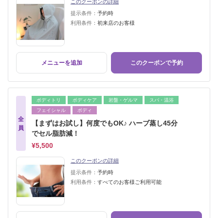
このクーポンの詳細
提示条件：
予約時
利用条件：
初来店のお客様
メニューを追加
このクーポンで予約
ボディトリ
ボディケア
岩盤・ゲルマ
スパ・温浴
フェイシャル
ボディ
全
【まずはお試し】何度でもOK♪ ハーブ蒸し45分
員
でセル脂肪減！
¥5,500
このクーポンの詳細
提示条件：
予約時
利用条件：
すべてのお客様ご利用可能