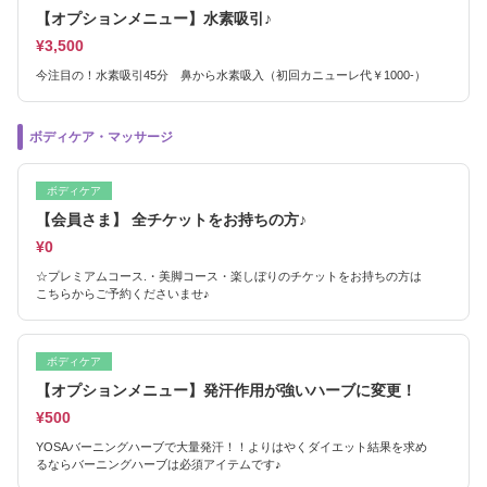
【オプションメニュー】水素吸引♪
¥3,500
今注目の！水素吸引45分 鼻から水素吸入（初回カニューレ代￥1000-）
ボディケア・マッサージ
ボディケア
【会員さま】 全チケットをお持ちの方♪
¥0
☆プレミアムコース.・美脚コース・楽しぼりのチケットをお持ちの方は
こちらからご予約くださいませ♪
ボディケア
【オプションメニュー】発汗作用が強いハーブに変更！
¥500
YOSAバーニングハーブで大量発汗！！よりはやくダイエット結果を求め
るならバーニングハーブは必須アイテムです♪