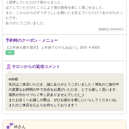
く誘導していただけて助かりました。
ほぐしていただけたことにより後の旅程を楽しく過ごせました。
また、こちらからのずうずうしいお願いにも応えていただけてありがたかっ
たです。
ありがとうございました。
[投稿日] 2026/6/11
予約時のクーポン・メニュー
【上半身を癒す贅沢】 上半身アロマもみほぐし 30分 ￥4000
ﾘﾗｸ
サロンからの返信コメント
eda様
先日はご来店いただき、誠にありがとうございました！弾丸のご旅行中
の貴重なお時間の中で当店をお選びいただき、とても嬉しく思います。
場所が分かりづらく申し訳ありませんでした(;_;)
またお近くへお越しの際は、ぜひお疲れを癒しにいらしてくださいね。
またのご来店を心よりお待ちしております！
Mさん