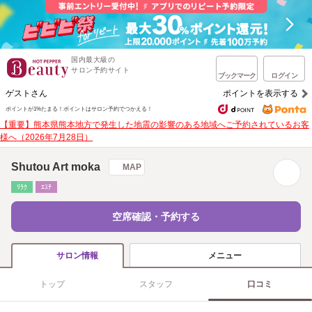
国内最大級の
サロン予約サイト
ブックマーク
ログイン
ゲストさん
ポイントを表示する
ポイントが1%たまる！
ポイントはサロン予約でつかえる！
【重要】熊本県熊本地方で発生した地震の影響のある地域へご予約されているお客
様へ（2026年7月28日）
Shutou Art moka
MAP
ﾘﾗｸ
ｴｽﾃ
空席確認・予約する
メニュー
サロン情報
トップ
スタッフ
口コミ