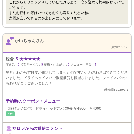
これからもリラックスしていただけるよう、心を込めて施術させていた
だきます。
またお疲れの際はいつでもお立ち寄りくださいね♪
次回お会いできるのを楽しみにしております。
かいちゃんさん
（女性/40代）
総合
5
★
★
★
★
★
雰囲気：
5
接客サービス：
5
技術・仕上がり：
5
メニュー・料金：
4
場所がわからず何度か電話してしまったのですが、わざわざ出てきてくださ
いました。ドライヘッドスパで眼精疲労も軽減されました。フェイスパック
もありがとうございました！
[投稿日] 2026/2/1
予約時のクーポン・メニュー
【眼精疲労に◎】 ドライヘッドスパ 30分 ￥4500→￥4000
ﾘﾗｸ
サロンからの返信コメント