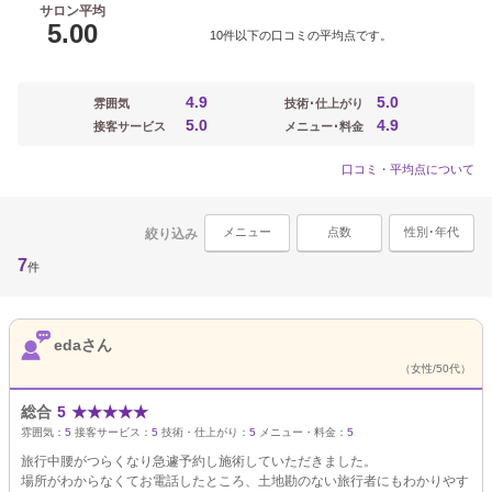
サロン平均
5.00
10件以下の口コミの平均点です。
4.9
5.0
雰囲気
技術･仕上がり
5.0
4.9
接客サービス
メニュー･料金
口コミ・平均点について
メニュー
点数
性別･年代
絞り込み
7
件
edaさん
（女性/50代）
総合
5
★
★
★
★
★
雰囲気：
5
接客サービス：
5
技術・仕上がり：
5
メニュー・料金：
5
旅行中腰がつらくなり急遽予約し施術していただきました。
場所がわからなくてお電話したところ、土地勘のない旅行者にもわかりやす