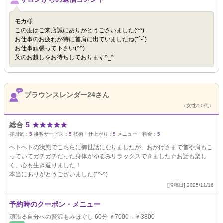
モカ様
この度はご来店誠にありがとうございました(^^)
お仕事のお疲れが特に首肩に出ていましたね(*´-`)
お仕事頑張って下さい(^^)
又のお越しをお待ちしております^_^
ブラウンスレンダー24さん
（女性/50代）
総合
5
★
★
★
★
★
雰囲気：
5
接客サービス：
5
技術・仕上がり：
5
メニュー・料金：
5
ヘトヘトの状態でこちらに御世話になりましたが、おかげさまで首や肩もこ
っていてガチガチだった身体がゆるみリラックスできました☆お話も楽し
く、心も生き返りました！
本当にありがとうございました(*^-^)
[投稿日] 2025/11/16
予約時のクーポン・メニュー
頑張る自分への贅沢もみほぐし 60分 ￥7000→￥3800