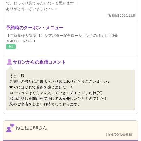
で、じっくり見てみたいな～と思います！
ありがとうございました・ω・
[投稿日] 2025/11/8
予約時のクーポン・メニュー
【ご新規様人気No.1】シアバター配合ローションもみほぐし 60分
￥9000→￥5000
ﾘﾗｸ
サロンからの返信コメント
うさこ様
ご旅行の帰りにご来店下さり誠にありがとうございました♪
すぐにほぐれて若さを感じましたー！
ローションはぐんぐん入っていきモチモチでしたね(^^)
沢山お話しを聞かせて頂けて大変楽しいひとときでした！
又のご来店を心よりお待ちしております。
ねこねこ55さん
（女性/50代/会社員）