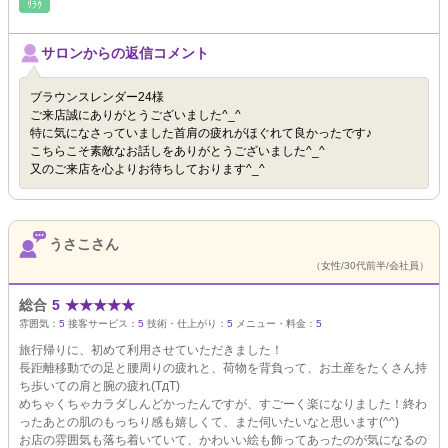
ﾘﾗｸ
サロンからの返信コメント
ブラウンスレンダー24様
ご来店誠にありがとうございました^_^
特に気になさっていました首肩の疲れがほぐれて良かったです♪
こちらこそ素敵なお話しをありがとうございました^_^
又のご来店を心よりお待ちしております^_^
うさこさん
（女性/30代前半/会社員）
総合
5
★
★
★
★
★
雰囲気：
5
接客サービス：
5
技術・仕上がり：
5
メニュー・料金：
5
旅行帰りに、初めて利用させていただきました！
長距離移動での足と腰周りの疲れと、荷物を背負って、お土産をたくさん持
ち歩いての肩と腕の疲れ(TдT)
めちゃくちゃカラダしんどかったんですが、すごーく楽になりました！終わ
ったあとの肌のもっちり感も嬉しくて、また伺いたいなと思います(^^)
お店の雰囲気も落ち着いていて、かわいい絵も飾ってあったのが気になるの