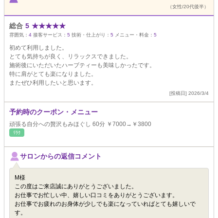
（女性/20代後半）
総合
5
★
★
★
★
★
雰囲気：
4
接客サービス：
5
技術・仕上がり：
5
メニュー・料金：
5
初めて利用しました。
とても気持ちが良く、リラックスできました。
施術後にいただいたハーブティーも美味しかったです。
特に肩がとても楽になりました。
またぜひ利用したいと思います。
[投稿日] 2026/3/4
予約時のクーポン・メニュー
頑張る自分への贅沢もみほぐし 60分 ￥7000→￥3800
ﾘﾗｸ
サロンからの返信コメント
M様
この度はご来店誠にありがとうございました。
お仕事でお忙しい中、嬉しい口コミをありがとうございます。
お仕事でお疲れのお身体が少しでも楽になっていればとても嬉しいで
す。