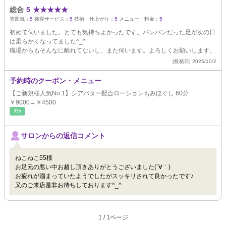
総合
5
★
★
★
★
★
雰囲気：
5
接客サービス：
5
技術・仕上がり：
5
メニュー・料金：
5
初めて伺いました。とても気持ちよかったです。パンパンだった足が次の日
は柔らかくなってました^_^
職場からもそんなに離れてないし、また伺います。よろしくお願いします。
[投稿日] 2025/10/2
予約時のクーポン・メニュー
【ご新規様人気No.1】シアバター配合ローションもみほぐし 60分
￥9000→￥4500
ﾘﾗｸ
サロンからの返信コメント
ねこねこ55様
お足元の悪い中お越し頂きありがとうございました(´∀｀)
お疲れが溜まっていたようでしたがスッキリされて良かったです♪
又のご来店是非お待ちしております^_^
1 / 1ページ