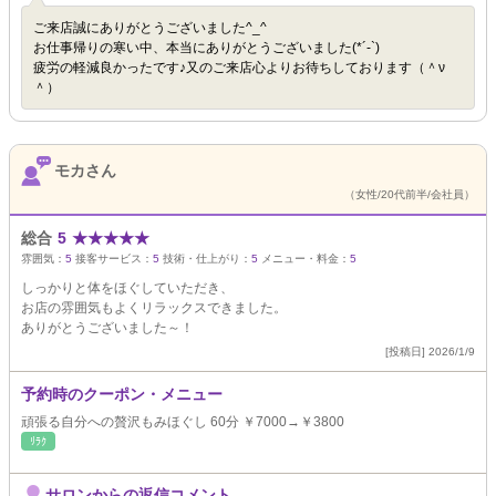
ご来店誠にありがとうございました^_^
お仕事帰りの寒い中、本当にありがとうございました(*´-`)
疲労の軽減良かったです♪又のご来店心よりお待ちしております（＾ν
＾）
モカさん
（女性/20代前半/会社員）
総合
5
★
★
★
★
★
雰囲気：
5
接客サービス：
5
技術・仕上がり：
5
メニュー・料金：
5
しっかりと体をほぐしていただき、
お店の雰囲気もよくリラックスできました。
ありがとうございました～！
[投稿日] 2026/1/9
予約時のクーポン・メニュー
頑張る自分への贅沢もみほぐし 60分 ￥7000→￥3800
ﾘﾗｸ
サロンからの返信コメント