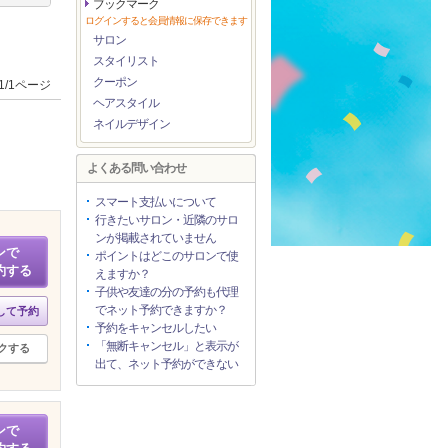
ブックマーク
ログインすると会員情報に保存できます
サロン
スタイリスト
クーポン
1/1ページ
ヘアスタイル
ネイルデザイン
よくある問い合わせ
スマート支払いについて
行きたいサロン・近隣のサロ
ンが掲載されていません
ンで
ポイントはどこのサロンで使
約する
えますか？
子供や友達の分の予約も代理
でネット予約できますか？
して予約
予約をキャンセルしたい
「無断キャンセル」と表示が
クする
出て、ネット予約ができない
ンで