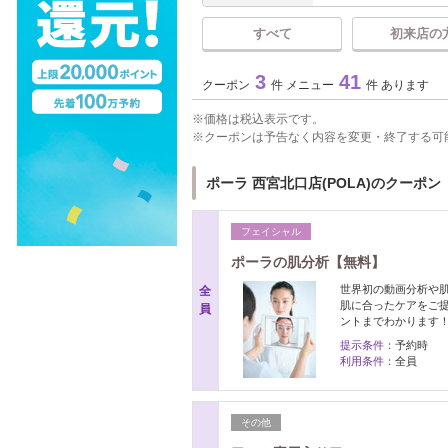
すべて
初来店の
3
41
クーポン
件 メニュー
件 あります
価格は税込表示です。
クーポンは予告なく内容を変更・終了する可
ポーラ 西宮北口店(POLA)のクーポン
フェイシャル
ポーラの肌分析【無料】
世界初の動画分析や
全
肌に合ったケアをご
員
ントまでわかります
提示条件：
予約時
利用条件：
全員
その他