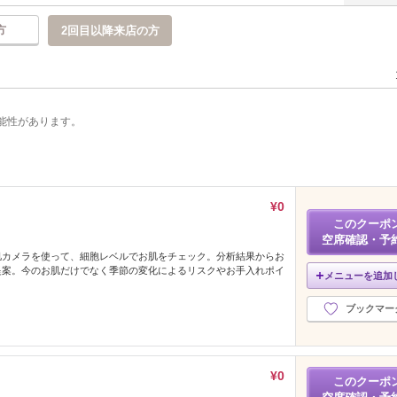
方
2回目以降来店の方
能性があります。
¥0
このクーポ
空席確認・予
肌カメラを使って、細胞レベルでお肌をチェック。分析結果からお
提案。今のお肌だけでなく季節の変化によるリスクやお手入れポイ
メニューを追加
！
ブックマー
¥0
このクーポ