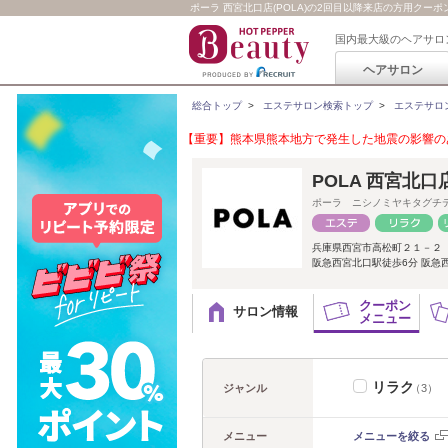
ポーラ 西宮北口店(POLA)の2回目以降来店の方用クー
国内最大級のヘアサロ
ヘアサロン
総合トップ
>
エステサロン検索トップ
>
エステサロ
【重要】熊本県熊本地方で発生した地震の影響のあ
POLA 西宮北口
ポーラ ニシノミヤキタグチ
兵庫県西宮市高松町２１－２
阪急西宮北口駅徒歩6分 阪急
クーポン
サロン情報
メニュー
リラク
ジャンル
（3）
メニュー
メニューを絞る