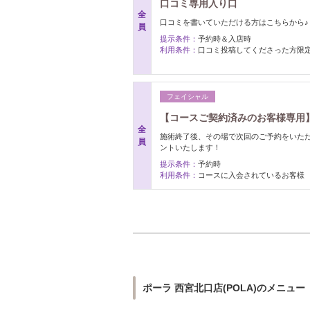
口コミ専用入り口
全
口コミを書いていただける方はこちらから
員
提示条件：
予約時＆入店時
利用条件：
口コミ投稿してくださった方限
フェイシャル
【コースご契約済みのお客様専用
全
施術終了後、その場で次回のご予約をいた
員
ントいたします！
提示条件：
予約時
利用条件：
コースに入会されているお客様
ポーラ 西宮北口店(POLA)のメニュー