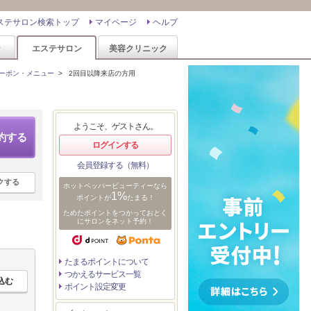
ステサロン検索トップ
マイページ
ヘルプ
ン
エステサロン
美容クリニック
ーポン・メニュー
>
2回目以降来店の方用
ようこそ、ゲストさん。
約する
ログインする
会員登録する（無料）
クする
ホットペッパービューティーなら
1%
ポイントが
たまる！
ためたポイントをつかっておとく
にサロンをネット予約！
たまるポイントについて
つかえるサービス一覧
ポイント設定変更