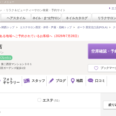
ポン・メニュー
エ
ン ・リラク＆ビューティーサロン検索・予約サイト
ヘアスタイル
ネイル・まつげサロン
ネイルカタログ
リラクサロ
ン関西トップ
>
エステサロン西宮・伊丹・芦屋・尼崎トップ
>
ポーラ 西宮北口店(POLA)
>
ク
る地域へご予約されているお客様へ（2026年7月28日）
店
空席確認・予
テン
 第二西宮マンション３０１
ブックマー
西宮ガーデンズ徒歩1分
フォト
スタッフ
ブログ
地図
口コミ
ギャラリー
エステ
（51）