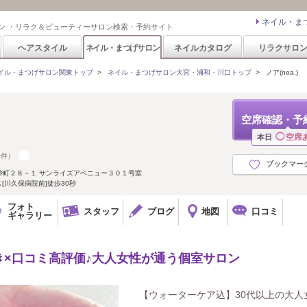
ネイル・ま
ン ・リラク＆ビューティーサロン検索・予約サイト
ヘアスタイル
ネイル・まつげサロン
ネイルカタログ
リラクサロ
イル・まつげサロン関東トップ
>
ネイル・まつげサロン大宮・浦和・川口トップ
>
ノア(noa.)
空席確認・予
◯
空席
本日
2件）
ブックマー
砂町２８－１ サンライズアベニュー３０１号室
バス[川久保病院前]徒歩30秒
フォト
スタッフ
ブログ
地図
口コミ
ギャラリー
×口コミ高評価♪大人女性が通う個室サロン
【ウォーターケア込】30代以上の大人