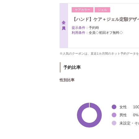
ケアカラー
ジェル
【ハンド】ケア＋ジェル定額デザ
全
提示条件：
予約時
員
利用条件：
全員◇初回オフ無料◇
※人気のクーポンは、直近1カ月間のネット予約データ
予約比率
性別比率
女性
10
男性
0
%
未設定・そ