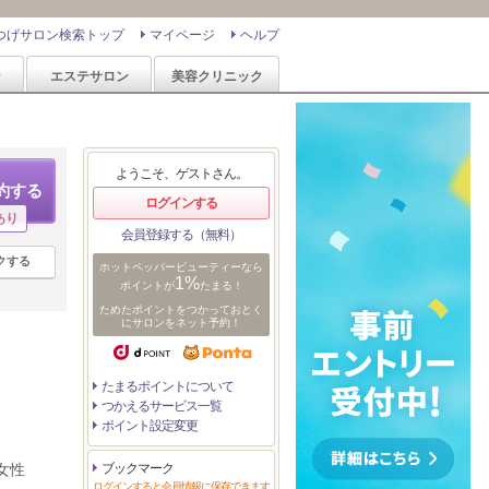
つげサロン検索トップ
マイページ
ヘルプ
ン
エステサロン
美容クリニック
ようこそ、ゲストさん。
約する
ログインする
あり
会員登録する（無料）
クする
ホットペッパービューティーなら
1%
ポイントが
たまる！
ためたポイントをつかっておとく
にサロンをネット予約！
たまるポイントについて
つかえるサービス一覧
ポイント設定変更
女性
ブックマーク
ログインすると会員情報に保存できます