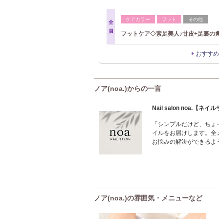
ケアカラー
フット
その他
全
員
フットケア◇素足美人♪甘皮+足裏の
おすすめ
ノア(noa.)からの一言
Nail salon noa.【
「シンプルだけど、ちょ
イルをお届けします。全
お悩みの解決ができるよ
ノア(noa.)の雰囲気・メニューなど