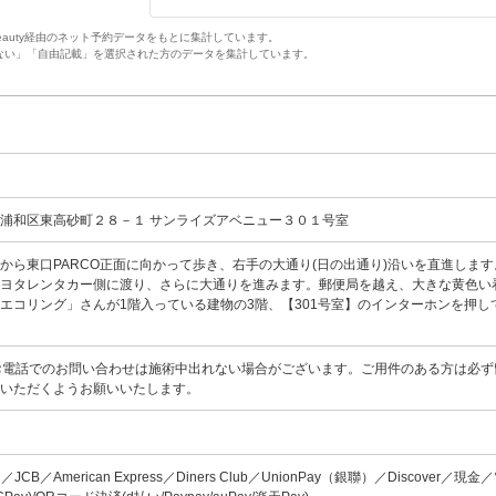
Beauty経由のネット予約データをもとに集計しています。
ない」「自由記載」を選択された方のデータを集計しています。
浦和区東高砂町２８－１ サンライズアベニュー３０１号室
から東口PARCO正面に向かって歩き、右手の大通り(日の出通り)沿いを直進しま
トヨタレンタカー側に渡り、さらに大通りを進みます。郵便局を越え、大きな黄色い
エコリング」さんが1階入っている建物の3階、【301号室】のインターホンを押し
:30／お電話でのお問い合わせは施術中出れない場合がございます。ご用件のある方は必
ていただくようお願いいたします。
ard／JCB／American Express／Diners Club／UnionPay（銀聯）／Discover／