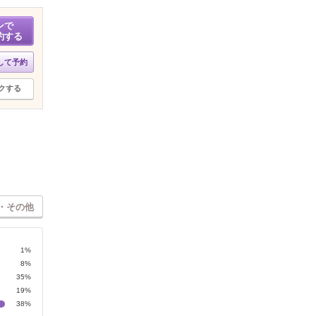
ンで
約する
して予約
クする
・その他
1%
8%
35%
19%
38%