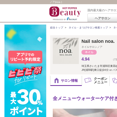
ノア(noa.)
国内最大級のヘアサロ
ヘアサロン
総合トップ
>
ネイル・まつげサロン検索トップ
>
ネ
Nail salon noa.
ネイルサロンノア
4.94
（7
埼玉県さいたま市浦和区東高
JR[浦和駅]東口徒歩6分 or 
クーポン
サロン情報
メニュー
全メニューウォーターケア付き