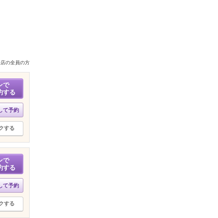
来店の全員の方
ンで
約する
して予約
クする
ンで
約する
して予約
クする