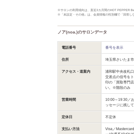
※サロンの利用傾向は、直近3カ月間のHOT PEPPER 
※「未設定・その他」は、会員情報の性別欄で「回答し
ノア(noa.)のサロンデータ
電話番号
番号を表示
住所
埼玉県さいたま市
アクセス・道案内
浦和駅中央改札口
交差点の信号を
印の「買取専門店
い。※階段のみ
営業時間
10:00～19
ッセージに残し
定休日
不定休
支払い方法
Visa／Masterc