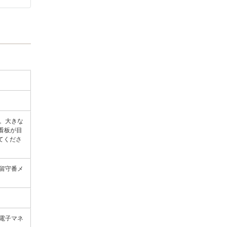
す。大きな
看板が目
てくださ
ず留守番メ
現金／電子マネ