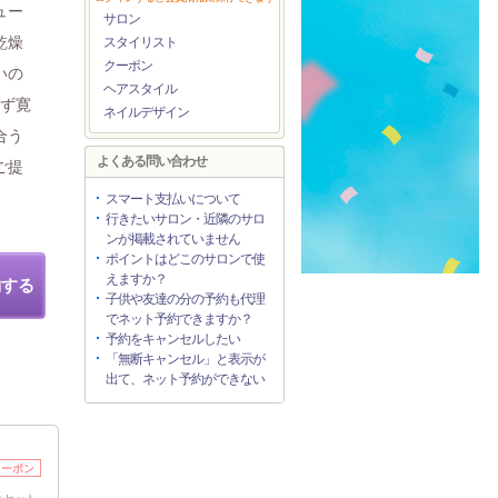
ュー
サロン
乾燥
スタイリスト
クーポン
いの
ヘアスタイル
せず寛
ネイルデザイン
合う
よくある問い合わせ
ご提
スマート支払いについて
行きたいサロン・近隣のサロ
ンが掲載されていません
ポイントはどこのサロンで使
えますか？
約する
子供や友達の分の予約も代理
でネット予約できますか？
予約をキャンセルしたい
「無断キャンセル」と表示が
出て、ネット予約ができない
クーポン