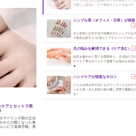
シンプルな大人上品系のネイルが得意☆ケア
で美しい足元に。ケア単品メニューもあり◎
シンプル系（オフィス・日常）が得意
大人女性におすすめ◎洗練されたシンプルな
で指先を彩ろう♪心安らぐプライベートサロン
爪の悩みを解消できる（ケア含む）
自爪を健やかに育てる環境作り。月1回のプロ
ケアと丁寧なホームケア提案でお悩みを自信
★
ハンドケアが得意なサロン
ジェルお休み中の方にも◎ワンランク上のケ
ーが人気！大人女性の為の癒し空間で素敵な
を♪
☆ケアとセットで美
◎
カラーリング前の土台
かかとの固くなった角
ョンにて追加可能。美