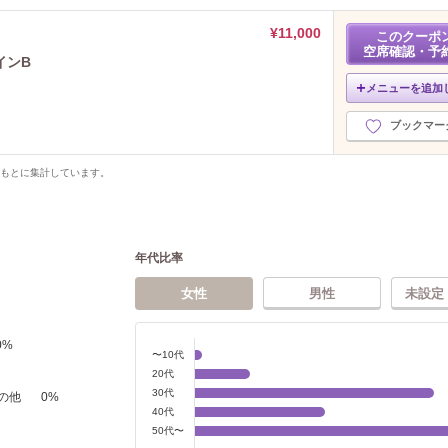
¥11,000
このクーポ
空席確認・予
インB
メニューを追加
ブックマー
をもとに集計しています。
年代比率
女性
男性
未設定
0
%
〜10代
20代
30代
の他
0
%
40代
50代〜