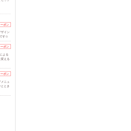
とセット
クーポン
デザイン
です☆
クーポン
による
に変える
クーポン
アメニュ
ひととき