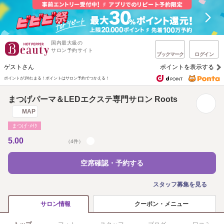
国内最大級の
サロン予約サイト
ブックマーク
ログイン
ゲストさん
ポイントを表示する
ポイントが1%たまる！
ポイントはサロン予約でつかえる！
まつげパーマ＆LEDエクステ専門サロン Roots
MAP
まつげ･ﾒｲｸ
5.00
（4件）
空席確認・予約する
スタッフ募集を見る
クーポン・メニュー
サロン情報