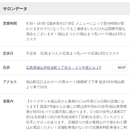
サロンデータ
営業時間
9:30～18:00【最終受付17:00】メニューによって受付時間が変
わりますので×になっていてもご連絡をいただければ調整可能な
場合もございます！/福山まつエク/福山まつ毛パーマ/福山LEDエ
クステ
定休日
不定休 /広島まつエク/広島まつ毛パーマ/広島LEDエクステ
住所
広島県福山市松浜町１丁目６－２１中原ビル１F
MAP
アクセス
福山駅北口まわローズ(青ルート)御船町で下車 徒歩10分/福山駅
より車で10分
道案内
【ケーズデンキ福山店さん裏側のビル(中原ビル)1階の店舗にな
ります】国道2号線からお越しの際は府中別れの信号(福山東警察
署が目印)をバラ公園方面に曲がります。1つ目の信号(入船町2丁
目)を右折後1つ目の信号(松浜町1丁目東)を左折していただくと
右手にサロンがあります。店舗回りの道が複雑なので迷われた際
はお電話ください！店舗駐車場がないので近隣有料駐車場をご利