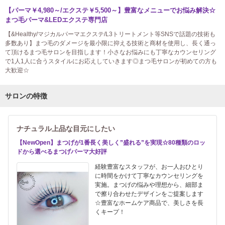
【パーマ￥4,980～/エクステ￥5,500～】豊富なメニューでお悩み解決☆
まつ毛パーマ&LEDエクステ専門店
【&Healthy/マジカルパーマエクステ/L3トリートメント等SNSで話題の技術も
多数あり】まつ毛のダメージを最小限に抑える技術と商材を使用し、長く通っ
て頂けるまつ毛サロンを目指します！小さなお悩みにも丁寧なカウンセリング
で1人1人に合うスタイルにお応えしていきます◎まつ毛サロンが初めての方も
大歓迎☆
サロンの特徴
ナチュラル上品な目元にしたい
【NewOpen】まつげが1番長く美しく”盛れる”を実現☆80種類のロッ
ドから選べるまつげパーマ大好評
経験豊富なスタッフが、お一人おひとり
に時間をかけて丁寧なカウンセリングを
実施。まつげの悩みや理想から、細部ま
で擦り合わせたデザインをご提案します
☆豊富なホームケア商品で、美しさを長
くキープ！