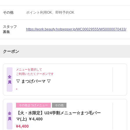
その他
ポイント利用OK
即時予約OK
スタッフ
https://work.beauty.hotpepper.jp/WC00029555/WS0000070433/
募集
クーポン
メニューを選択して
ご利用いただくクーポンです
全
▽ まつげパーマ ▽
員
‐
その他まつげメニュー
その他
【火・水限定】U24学割メニュー☆まつ毛パー
全
員
マ(上) ￥4,400
¥4,400