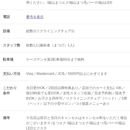
用ください。/福山まつエク/福山まつ毛パーマ/福山LED
電話
番号を表示
設備
総数1(リクライニングチェア1)
スタッフ数
総数1人(施術者（まつげ）1人)
駐車場
ケーズデンキ第2駐車場60分まで無料
支払い方法
Visa／Mastercard／JCB／5000円以上にかぎります
こだわり
当日受付OK／2回目以降特典あり／店頭でのカード支払いOK／
条件
朝10時前でも受付OK／女性スタッフ在籍／完全予約制／指名予
約OK／お子さま同伴可／リクライニングチェア（ベッド）／3席
（ベッド）以下の小型サロン／つけ放題メニューあり
備考
※当店は前日と当日のキャンセルはキャンセル料をいただく場合
がございます※ /まつエク /福山まつエク/福山まつ毛パーマ/福山
LEDエクステ