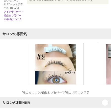
まつ毛パーマ
&LEDエクステ専
門店【Roots】
アイデザイナー /
福山まつ毛パー
マ/福山まつエク
サロンの雰囲気
/福山まつエク/福山まつ毛パーマ/福山LEDエクステ
サロンの利用傾向