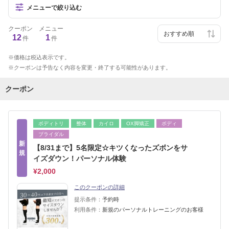
メニューで絞り込む
クーポン
メニュー
12
1
件
件
価格は税込表示です。
クーポンは予告なく内容を変更・終了する可能性があります。
クーポン
ボディトリ
整体
カイロ
OX脚矯正
ボディ
ブライダル
新
【8/31まで】5名限定☆キツくなったズボンをサ
規
イズダウン！パーソナル体験
¥2,000
このクーポンの詳細
提示条件：
予約時
利用条件：
新規のパーソナルトレーニングのお客様