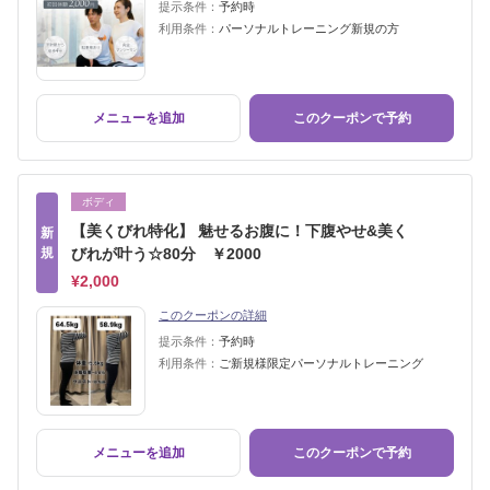
提示条件：
予約時
利用条件：
パーソナルトレーニング新規の方
メニューを追加
このクーポンで予約
ボディ
【美くびれ特化】 魅せるお腹に！下腹やせ&美く
新
規
びれが叶う☆80分 ￥2000
¥2,000
このクーポンの詳細
提示条件：
予約時
利用条件：
ご新規様限定パーソナルトレーニング
メニューを追加
このクーポンで予約