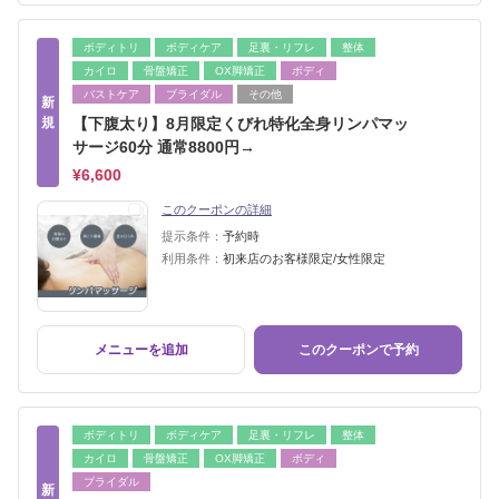
ボディトリ
ボディケア
足裏・リフレ
整体
カイロ
骨盤矯正
OX脚矯正
ボディ
バストケア
ブライダル
その他
新
規
【下腹太り】8月限定くびれ特化全身リンパマッ
サージ60分 通常8800円→
¥6,600
このクーポンの詳細
提示条件：
予約時
利用条件：
初来店のお客様限定/女性限定
メニューを追加
このクーポンで予約
ボディトリ
ボディケア
足裏・リフレ
整体
カイロ
骨盤矯正
OX脚矯正
ボディ
ブライダル
新