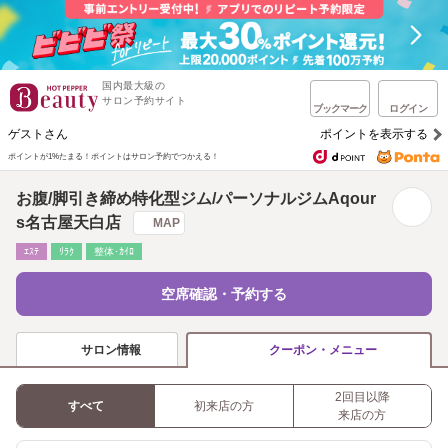
国内最大級の
サロン予約サイト
ブックマーク
ログイン
ゲストさん
ポイントを表示する
ポイントが1%たまる！
ポイントはサロン予約でつかえる！
お腹/脚引き締め特化型ジム/パーソナルジムAqour
s名古屋天白店
MAP
ｴｽﾃ
ﾘﾗｸ
整体･ｶｲﾛ
空席確認・予約する
サロン情報
クーポン・メニュー
2回目以降
すべて
初来店の方
来店の方