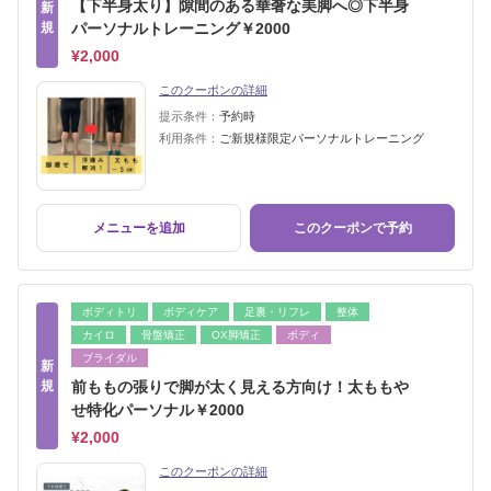
【下半身太り】隙間のある華奢な美脚へ◎下半身
新
規
パーソナルトレーニング￥2000
¥2,000
このクーポンの詳細
提示条件：
予約時
利用条件：
ご新規様限定パーソナルトレーニング
メニューを追加
このクーポンで予約
ボディトリ
ボディケア
足裏・リフレ
整体
カイロ
骨盤矯正
OX脚矯正
ボディ
ブライダル
新
規
前ももの張りで脚が太く見える方向け！太ももや
せ特化パーソナル￥2000
¥2,000
このクーポンの詳細