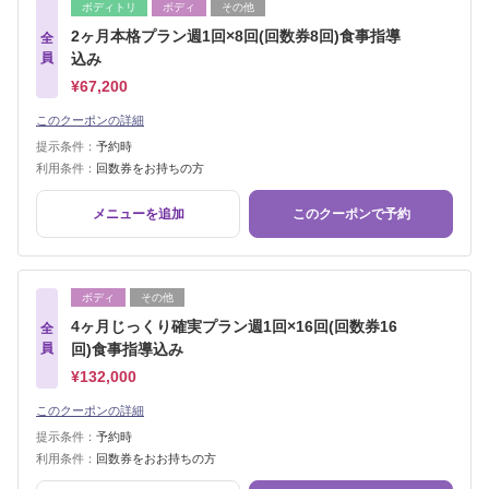
ボディトリ
ボディ
その他
2ヶ月本格プラン週1回×8回(回数券8回)食事指導
全
員
込み
¥67,200
このクーポンの詳細
提示条件：
予約時
利用条件：
回数券をお持ちの方
メニューを追加
このクーポンで予約
ボディ
その他
4ヶ月じっくり確実プラン週1回×16回(回数券16
全
員
回)食事指導込み
¥132,000
このクーポンの詳細
提示条件：
予約時
利用条件：
回数券をおお持ちの方