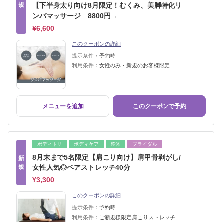
規
【下半身太り向け8月限定！むくみ、美脚特化リ
ンパマッサージ 8800円→
¥6,600
このクーポンの詳細
提示条件：
予約時
利用条件：
女性のみ・新規のお客様限定
メニューを追加
このクーポンで予約
ボディトリ
ボディケア
整体
ブライダル
8月末まで5名限定【肩こり向け】肩甲骨剥がし/
新
規
女性人気◎ペアストレッチ40分
¥3,300
このクーポンの詳細
提示条件：
予約時
利用条件：
ご新規様限定肩こりストレッチ