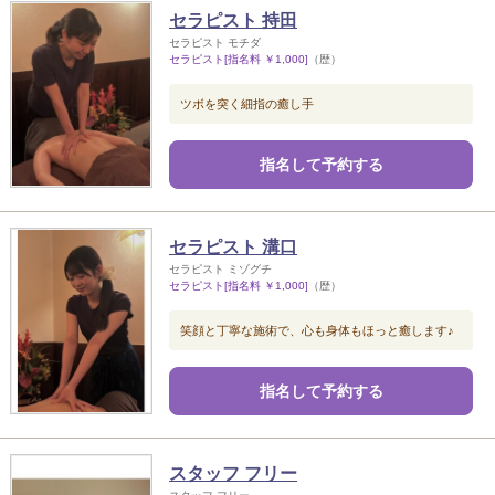
セラピスト 持田
セラピスト モチダ
セラピスト[指名料 ￥1,000]
（歴）
ツボを突く細指の癒し手
指名して予約する
セラピスト 溝口
セラピスト ミゾグチ
セラピスト[指名料 ￥1,000]
（歴）
笑顔と丁寧な施術で、心も身体もほっと癒します♪
指名して予約する
スタッフ フリー