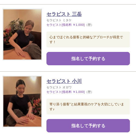
セラピスト 三岳
セラピスト ミタケ
セラピスト[指名料 ￥1,000]
（歴）
心までほぐれる接客と的確なアプローチが得意で
す！
指名して予約する
セラピスト 小川
セラピスト オガワ
セラピスト[指名料 ￥1,000]
（歴）
寄り添う接客”と結果重視のケアを大切にしていま
す♪
指名して予約する