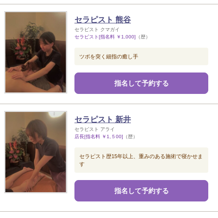
セラピスト 熊谷
セラピスト クマガイ
セラピスト[指名料 ￥1,000]
（歴）
ツボを突く細指の癒し手
指名して予約する
セラピスト 新井
セラピスト アライ
店長[指名料 ￥1,５00]
（歴）
セラピスト歴15年以上、重みのある施術で寝かせま
す
指名して予約する