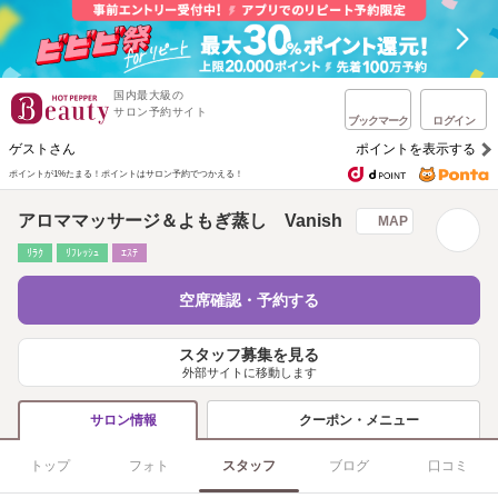
国内最大級の
サロン予約サイト
ブックマーク
ログイン
ゲストさん
ポイントを表示する
ポイントが1%たまる！
ポイントはサロン予約でつかえる！
アロママッサージ＆よもぎ蒸し Vanish
MAP
ﾘﾗｸ
ﾘﾌﾚｯｼｭ
ｴｽﾃ
空席確認・予約する
スタッフ募集を見る
外部サイトに移動します
クーポン・メニュー
サロン情報
トップ
フォト
スタッフ
ブログ
口コミ