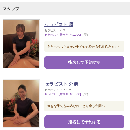
スタッフ
セラピスト 原
セラピスト ハラ
セラピスト[指名料 ￥1,000]
（歴）
もちもちした温かい手で心も身体も包み込みます♪
指名して予約する
セラピスト 外池
セラピスト トノイケ
セラピスト[指名料 ￥1,000]
（歴）
大きな手で包み込むおっとり癒し空間へ
指名して予約する