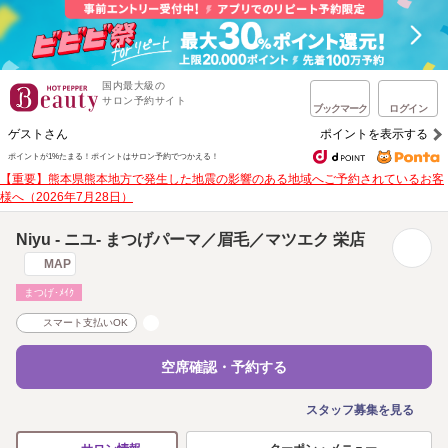
国内最大級の
サロン予約サイト
ブックマーク
ログイン
ゲストさん
ポイントを表示する
ポイントが1%たまる！
ポイントはサロン予約でつかえる！
【重要】熊本県熊本地方で発生した地震の影響のある地域へご予約されているお客
様へ（2026年7月28日）
Niyu - ニユ- まつげパーマ／眉毛／マツエク 栄店
MAP
まつげ･ﾒｲｸ
スマート支払いOK
空席確認・予約する
スタッフ募集を見る