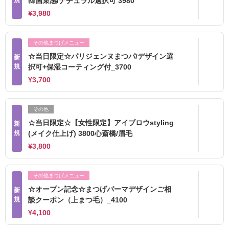
韓国束感/ナチュラル選択可 3980
¥3,980
その他まつげメニュー
☆当日限定☆パリジェンヌまつパ/デザイン選
新
規
択可+保湿コーティング付_3700
¥3,700
その他
☆当日限定☆【女性限定】アイブロウstyling
新
規
(メイク仕上げ) 3800心斎橋/眉毛
¥3,800
その他まつげメニュー
☆オープン記念☆まつげパーマデザインご相
新
規
談クーポン（上まつ毛）_4100
¥4,100