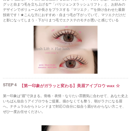
グッと自まつ毛を立ち上げる**「パリジェンヌラッシュリフト」と、お好みの
デザインでボリュームや長さをプラスする「マツエク」**を掛け合わせた最新
技術です！★こんな方におすすめ・自まつ毛が下がっていて、マツエクだけだ
と影になってしまう・下がりまつ毛でエクステのモチが悪いと感じている
STEP
4
【第一印象がガラッと変わる】美眉アイブロウ wax ☆
第一印象は“眉”で決まる。骨格・表情・なりたい雰囲気に合わせて、あなた史上
いちばん似合うアイブロウをご提案。描かなくても整う、朝がラクになる眉
へ。ナチュラルからトレンドまで対応◎自分に似合う眉がわからない方こそ、
ぜひ一度お任せください。