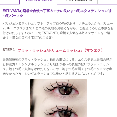
ESTIVANT心斎橋☆自慢の丁寧＆モチの良いまつ毛エクステンション/ま
つ毛パーマ☆
パリジェンヌラッシュリフト・アイブロウWAXあり！ナチュラルからボリュー
ムUP、エクステまで！まつ毛の状態を見極めながら、ご要望に応じた本数をお
付けいたします♪その中でもESTIVANT心斎橋で人気な本数＆デザインをご紹
介！～貴女の目指す”目元”のご提案～
STEP
1
フラットラッシュ/ボリュームラッシュ♪【マツエク】
最先端技術のフラットラッシュ。独自の形状による、エクステ史上最高の軽さ
と持続力！！シングルラッシュより地まつ毛への負担の軽いフラットラッシ
ュ。地まつ毛に負担をかけたくない方や、地まつ毛が弱くまつ毛エクステが出
来なかった方、シングルラッシュでは重いと感じる方にもおすすめです♪