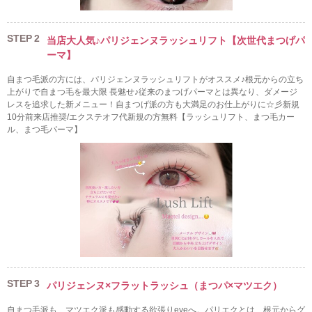
STEP
2
当店大人気♪パリジェンヌラッシュリフト【次世代まつげパ
ーマ】
自まつ毛派の方には、パリジェンヌラッシュリフトがオススメ♪根元からの立ち
上がりで自まつ毛を最大限 長魅せ♪従来のまつげパーマとは異なり、ダメージ
レスを追求した新メニュー！自まつげ派の方も大満足のお仕上がりに☆彡新規
10分前来店推奨/エクステオフ代新規の方無料【ラッシュリフト、まつ毛カー
ル、まつ毛パーマ】
STEP
3
パリジェンヌ×フラットラッシュ（まつパ×マツエク）
自まつ毛派も、マツエク派も感動する欲張りeyeへ。パリエクとは、根元からグ