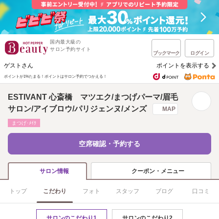
国内最大級の
サロン予約サイト
ブックマーク
ログイン
ゲストさん
ポイントを表示する
ポイントが1%たまる！
ポイントはサロン予約でつかえる！
ESTIVANT 心斎橋 マツエク/まつげパーマ/眉毛
サロン/アイブロウ/パリジェンヌ/メンズ
MAP
まつげ･ﾒｲｸ
空席確認・予約する
クーポン・メニュー
サロン情報
トップ
こだわり
フォト
スタッフ
ブログ
口コミ
サロンのこだわり1
サロンのこだわり2