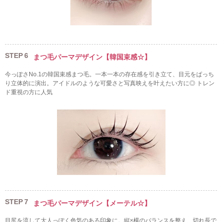
STEP
6
まつ毛パーマデザイン【韓国束感☆】
今っぽさNo.1の韓国束感まつ毛。一本一本の存在感を引き立て、目元をぱっち
り立体的に演出。アイドルのような可愛さと写真映えを叶えたい方に◎ トレン
ド重視の方に人気
STEP
7
まつ毛パーマデザイン【メーテル☆】
目尻を流して大人っぽく色気のある印象に。縦×横のバランスを整え、切れ長で