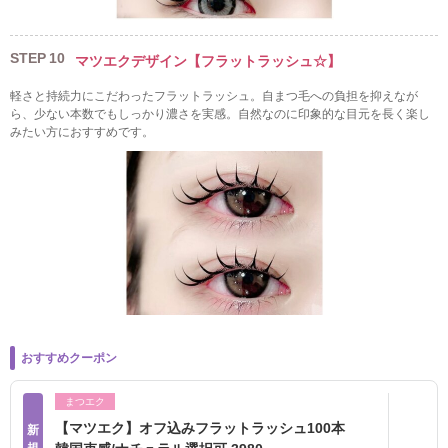
STEP
10
マツエクデザイン【フラットラッシュ☆】
軽さと持続力にこだわったフラットラッシュ。自まつ毛への負担を抑えなが
ら、少ない本数でもしっかり濃さを実感。自然なのに印象的な目元を長く楽し
みたい方におすすめです。
おすすめクーポン
まつエク
【マツエク】オフ込みフラットラッシュ100本
新
規