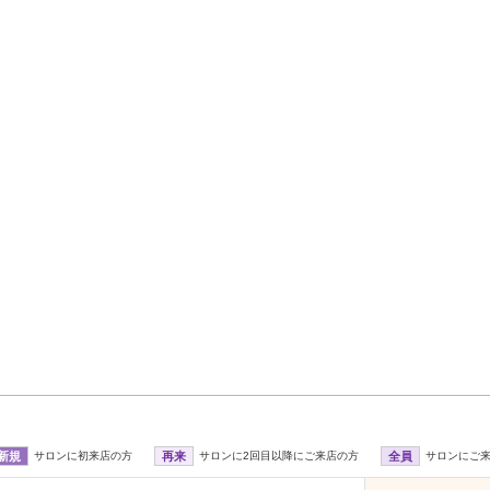
新規
サロンに初来店の方
再来
サロンに2回目以降にご来店の方
全員
サロンにご