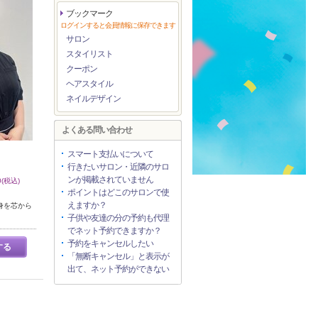
ブックマーク
ログインすると会員情報に保存できます
サロン
スタイリスト
クーポン
ヘアスタイル
ネイルデザイン
よくある問い合わせ
スマート支払いについて
行きたいサロン・近隣のサロ
ンが掲載されていません
(税込)
ポイントはどこのサロンで使
えますか？
身を芯から
子供や友達の分の予約も代理
でネット予約できますか？
予約をキャンセルしたい
する
「無断キャンセル」と表示が
出て、ネット予約ができない