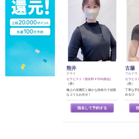
熊井
古藤
クマイ
フルドウ
セラピスト / 指名料￥550(税込)
セラピスト 
（歴）
（歴）
極上の深層圧と確かな技術力で頑固
丁寧な手
なコリもお任せ！
める◎
指名して予約する