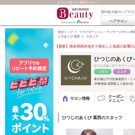
ひつじのあくび 葛西のスタッフ
国内最大級のヘアサロ
ヘアサロン
総合トップ
>
リラクゼーション・マッサージサロン検
じのあくび 葛西
>
スタッフ
【重要】熊本県熊本地方で発生した地震の影響のあ
ひつじのあくび～ Dr
ひつじのあくびドライヘッド
東京都江戸川区東葛西６－１
JR東西線 葛西駅より徒歩4分
クーポン
サロン情報
メニュー
ひつじのあくび 葛西のスタッフ