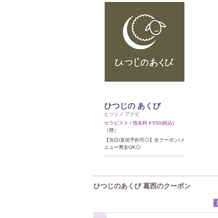
ひつじの あくび
ヒツジノ アクビ
セラピスト / 指名料￥550(税込)
（歴）
【当日/直前予約可◎】全クーポン/メ
ニュー男女OK◎
ひつじのあくび 葛西のクーポン