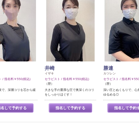
井崎
勝連
イザキ
カツレン
/ 指名料￥550(税込)
セラピスト / 指名料￥550(税込)
セラピスト / 指名料￥550
（歴）
（歴）
技で、深層コリを芯から緩
大きな手の重厚な圧で奥深くのコリ
深い圧とぬくもりで、心
をしっかりほぐす！
ゆるめる◎
指名して予約する
指名して予約する
指名して予約