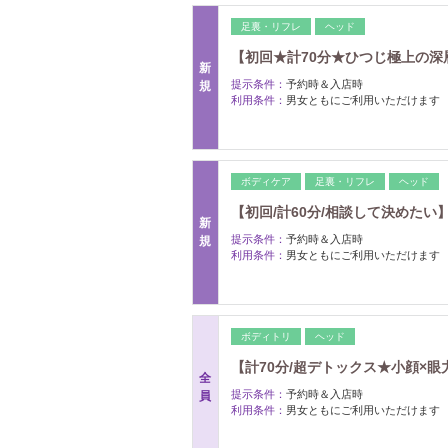
足裏・リフレ
ヘッド
【初回★計70分★ひつじ極上の深
新
提示条件：
予約時＆入店時
規
利用条件：
男女ともにご利用いただけます
ボディケア
足裏・リフレ
ヘッド
【初回/計60分/相談して決めたい
新
提示条件：
予約時＆入店時
規
利用条件：
男女ともにご利用いただけます
ボディトリ
ヘッド
【計70分/超デトックス★小顔×眼
全
提示条件：
予約時＆入店時
員
利用条件：
男女ともにご利用いただけます