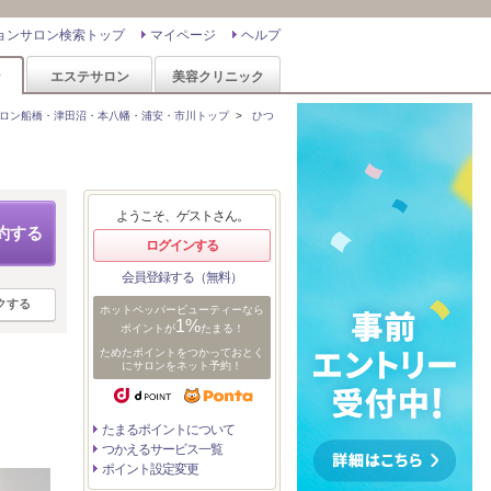
ョンサロン検索トップ
マイページ
ヘルプ
ン
エステサロン
美容クリニック
ロン船橋・津田沼・本八幡・浦安・市川トップ
>
ひつ
ようこそ、ゲストさん。
約する
ログインする
会員登録する（無料）
クする
ホットペッパービューティーなら
1%
ポイントが
たまる！
ためたポイントをつかっておとく
にサロンをネット予約！
たまるポイントについて
つかえるサービス一覧
ポイント設定変更