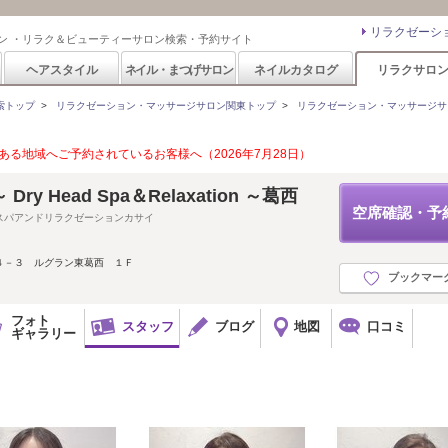
リラクゼーシ
ン ・リラク＆ビューティーサロン検索・予約サイト
ヘアスタイル
ネイル・まつげサロン
ネイルカタログ
リラクサロ
索トップ
>
リラクゼーション・マッサージサロン関東トップ
>
リラクゼーション・マッサージサ
る地域へご予約されているお客様へ（2026年7月28日）
y Head Spa＆Relaxation ～葛西
空席確認・予
スパアンドリラクゼーションカサイ
４－３ ルグラン東葛西 １Ｆ
ブックマー
フォト
スタッフ
ブログ
地図
口コミ
ギャラリー