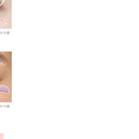
ロウ/眉
ロウ/眉
ヌ