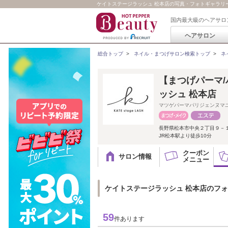
ケイトステージラッシュ 松本店の写真・フォトギャラリ
国内最大級のヘアサロ
ヘアサロン
総合トップ
>
ネイル・まつげサロン検索トップ
>
ネ
【まつげパーマ/
ッシュ 松本店
マツゲパーマパリジェンヌマ
長野県松本市中央２丁目９－
JR松本駅より徒歩10分
クーポン
サロン情報
メニュー
ケイトステージラッシュ 松本店のフ
59
件あります