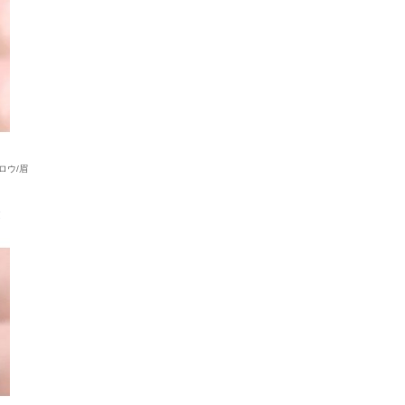
ロウ/眉
ヌ