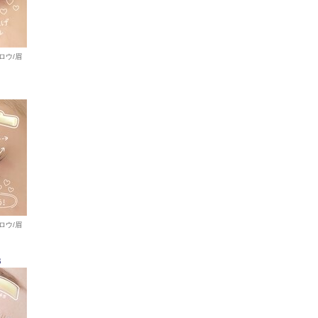
ロウ/眉
ロウ/眉
B