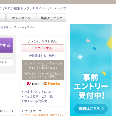
つげサロン検索トップ
マイページ
ヘルプ
ン
エステサロン
美容クリニック
 松本店
>
フォトギャラリー
ようこそ、ゲストさん。
約する
ログインする
会員登録する（無料）
クする
ホットペッパービューティーなら
1%
ポイントが
たまる！
ためたポイントをつかっておとく
にサロンをネット予約！
たまるポイントについて
つかえるサービス一覧
ポイント設定変更
ブックマーク
1/1ページ
ログインすると会員情報に保存できます