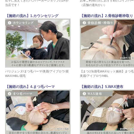
右手に見えてきたハンバーガーショップの2Fが
お車ご利用の方におすすめのコインパー
当店です！
（店舗の道向かい）
【施術の流れ】1.カウンセリング
【施術の流れ】2.骨格診断枠取り
パリジェンヌ/まつ毛パーマ/美眉/アイブロウ/眉
【まつげ&眉毛WAXセット施術】まつ毛
WAX/HBL/眉毛
美眉/アイブロウ/HBL
【施術の流れ】4.まつ毛パーマ
【施術の流れ】5.WAX塗布