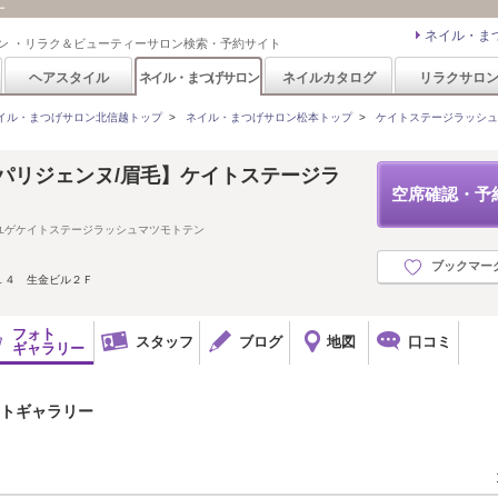
ー
ネイル・ま
ン ・リラク＆ビューティーサロン検索・予約サイト
ヘアスタイル
ネイル・まつげサロン
ネイルカタログ
リラクサロ
イル・まつげサロン北信越トップ
>
ネイル・まつげサロン松本トップ
>
ケイトステージラッシュ
パリジェンヌ/眉毛】ケイトステージラ
空席確認・予
ユゲケイトステージラッシュマツモトテン
ブックマー
１４ 生金ビル２Ｆ
フォト
スタッフ
ブログ
地図
口コミ
ギャラリー
ォトギャラリー