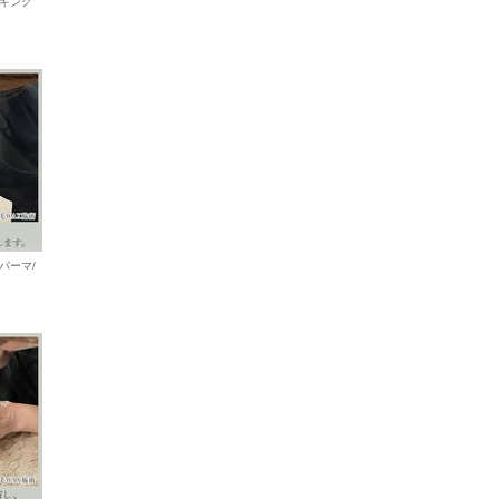
キング
パーマ/