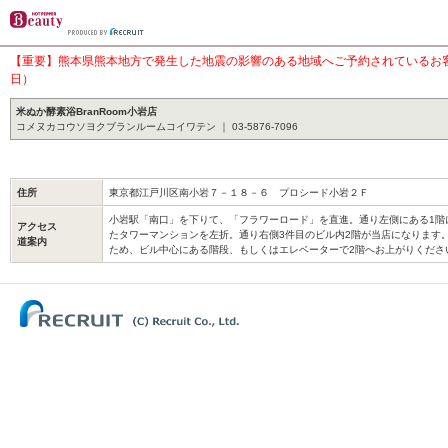
【重要】熊本県熊本地方で発生した地震の影響のある地域へご予約されているお客様
日）
米ぬか酵素浴BranRoom小岩店
コメヌカコウソヨクブランルームコイワテン ｜ 03-5876-7096
住所
東京都江戸川区南小岩７－１８－６ プロシード小岩２Ｆ
小岩駅「南口」を下りて、「フラワーロード」を直進。通り左側にある1階
アクセス
たタワーマンションを左折。通り右側3件目のビル内2階が当店になります
道案内
ため、ビル中心にある階段、もしくはエレベーターで2階へお上がりくだ