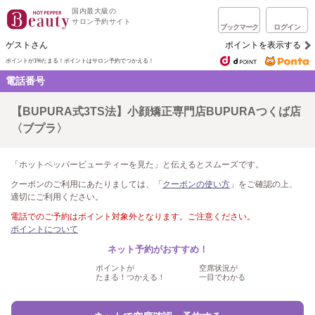
国内最大級の
サロン予約サイト
ブックマーク
ログイン
ゲストさん
ポイントを表示する
ポイントが1%たまる！
ポイントはサロン予約でつかえる！
電話番号
【BUPURA式3TS法】小顔矯正専門店BUPURAつくば店
〈ブプラ〉
「ホットペッパービューティーを見た」と伝えるとスムーズです。
クーポンのご利用にあたりましては、「
クーポンの使い方
」をご確認の上、
適切にご利用ください。
電話でのご予約はポイント対象外となります。ご注意ください。
ポイントについて
ネット予約がおすすめ！
ポイントが
空席状況が
たまる！つかえる！
一目でわかる