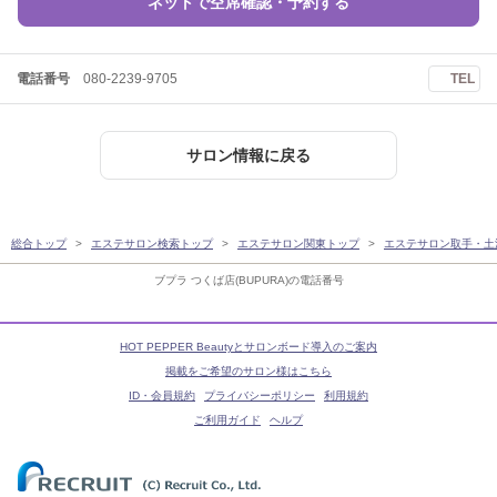
ネットで空席確認・予約する
電話番号
080-2239-9705
TEL
サロン情報に戻る
総合トップ
エステサロン検索トップ
エステサロン関東トップ
エステサロン取手・土
ブプラ つくば店(BUPURA)の電話番号
HOT PEPPER Beautyとサロンボード導入のご案内
掲載をご希望のサロン様はこちら
ID・会員規約
プライバシーポリシー
利用規約
ご利用ガイド
ヘルプ