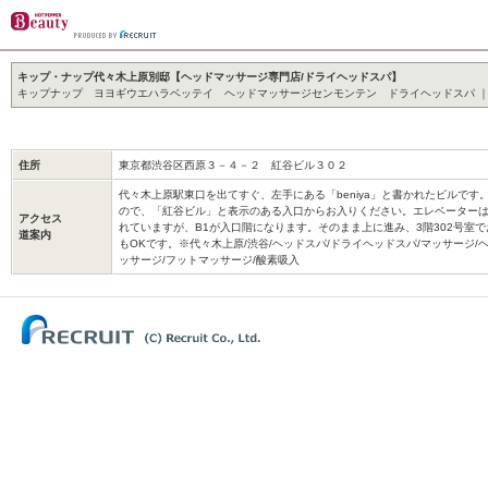
キップ・ナップ代々木上原別邸【ヘッドマッサージ専門店/ドライヘッドスパ】
キップナップ ヨヨギウエハラベッテイ ヘッドマッサージセンモンテン ドライヘッドスパ ｜ 090-
住所
東京都渋谷区西原３－４－２ 紅谷ビル３０２
代々木上原駅東口を出てすぐ、左手にある「beniya」と書かれたビルです
ので、「紅谷ビル」と表示のある入口からお入りください。エレベーターは
アクセス
れていますが、B1が入口階になります。そのまま上に進み、3階302号室
道案内
もOKです。※代々木上原/渋谷/ヘッドスパ/ドライヘッドスパ/マッサージ/
ッサージ/フットマッサージ/酸素吸入