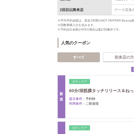
2回目以降来店
データ収集
※平均予約金額は、直近1年間のHOT PEPPER Bea
※回数券購入分を含みます。
※予約合計金額が0円の場合は集計対象外です。
人気のクーポン
すべて
初来店の方
ボディケア
60分/深筋膜タッチリリース＆ねっ
新
提示条件：
予約時
規
利用条件：
ご新規様
ボディケア