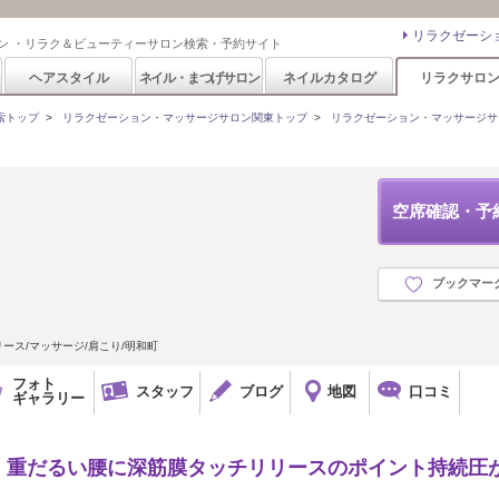
リラクゼーシ
ン ・リラク＆ビューティーサロン検索・予約サイト
ヘアスタイル
ネイル・まつげサロン
ネイルカタログ
リラクサロ
索トップ
>
リラクゼーション・マッサージサロン関東トップ
>
リラクゼーション・マッサージサ
空席確認・予
ブックマー
ス/マッサージ/肩こり/明和町
フォト
スタッフ
ブログ
地図
口コミ
ギャラリー
、重だるい腰に深筋膜タッチリリースのポイント持続圧