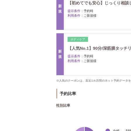
【初めてでも安心】じっくり相談
新
提示条件：
予約時
規
利用条件：
ご新規様
ボディケア
【人気No.1】90分/深筋膜タッ
新
提示条件：
予約時
規
利用条件：
ご新規様
※人気のクーポンは、直近1カ月間のネット予約データ
予約比率
性別比率
女性
58