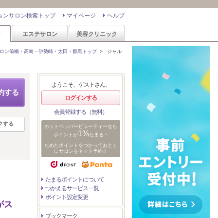
ョンサロン検索トップ
マイページ
ヘルプ
ン
エステサロン
美容クリニック
ロン前橋・高崎・伊勢崎・太田・群馬トップ
>
ジャル
ようこそ、ゲストさん。
約する
ログインする
会員登録する（無料）
クする
ホットペッパービューティーなら
1%
ポイントが
たまる！
ためたポイントをつかっておとく
にサロンをネット予約！
たまるポイントについて
つかえるサービス一覧
ポイント設定変更
がス
ブックマーク