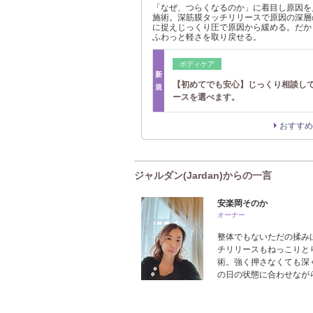
「なぜ、つらくなるのか」に着目し原因を
施術。深筋膜タッチリリースで原因の深層
に捉えじっくり圧で原因から緩める。だか
ふわっと軽さを取り戻せる。
ボディケア
新
【初めてでも安心】じっくり相談し
規
ースを選べます。
おすすめ
ジャルダン(Jardan)からの一言
安楽岡そのか
オーナー
整体でもないただの揉み
チリリースもねっこりと
術。強く押さなくても深
の日の状態に合わせなが