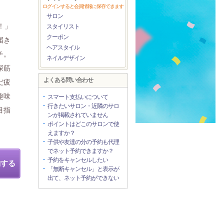
ログインすると会員情報に保存できます
サロン
！」
スタイリスト
クーポン
届き
ヘアスタイル
チ。
ネイルデザイン
深筋
よくある問い合わせ
だ疲
趣味
スマート支払いについて
行きたいサロン・近隣のサロ
目指
ンが掲載されていません
ポイントはどこのサロンで使
えますか？
子供や友達の分の予約も代理
でネット予約できますか？
予約をキャンセルしたい
約する
「無断キャンセル」と表示が
出て、ネット予約ができない