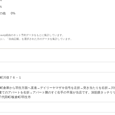
%
の他
0
%
Beauty経由のネット予約データをもとに集計しています。
ない」「自由記載」を選択された方のデータを集計しています。
和町川俣７６－１
和町倉庫から羽生方面へ直進→デイリーヤマザキ信号を左折→突き当たりを右折→川
建てのアパートを右折→アパート隣のすぐ右手の平屋が当店です。深筋膜タッチリリ
千代田町/板倉町/羽生市