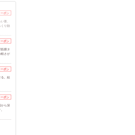
クーポン
らい首、
っくり効
クーポン
深筋膜タ
の軽さが
クーポン
せる。結
クーポン
因から深
す。