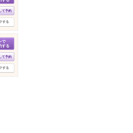
して予約
クする
ンで
約する
して予約
クする