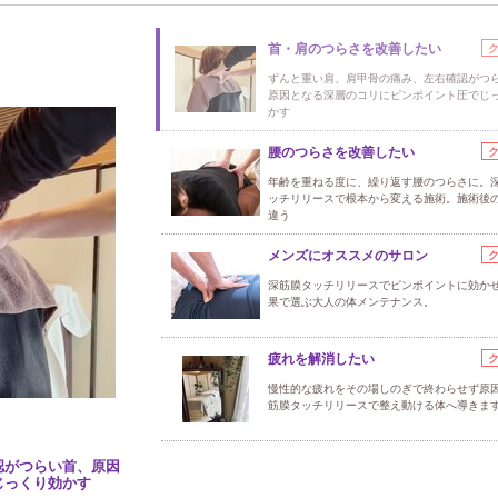
首・肩のつらさを改善したい
ずんと重い肩、肩甲骨の痛み、左右確認がつ
原因となる深層のコリにピンポイント圧でじ
かす
腰のつらさを改善したい
年齢を重ねる度に、繰り返す腰のつらさに。
ッチリリースで根本から変える施術。施術後
違う
メンズにオススメのサロン
深筋膜タッチリリースでピンポイントに効か
果で選ぶ大人の体メンテナンス。
疲れを解消したい
慢性的な疲れをその場しのぎで終わらせず原
筋膜タッチリリースで整え動ける体へ導きま
認がつらい首、原因
じっくり効かす