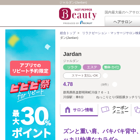
ジャルダン(Jardan)
国内最大級のヘアサロ
ヘアサロン
総合トップ
>
リラクゼーション・マッサージサロン検
ダン(Jardan)
Jardan
ジャルダン
スマート支払いOK
4.78
（9件）
群馬県邑楽郡明和町川俣７６－１
川俣駅：車6分 ねっこりとり/深筋膜タッチリリー
クーポン
サロン情報
メニュー
ズンと重い肩、バキバキ背中
ッキリ快適なカラダへ