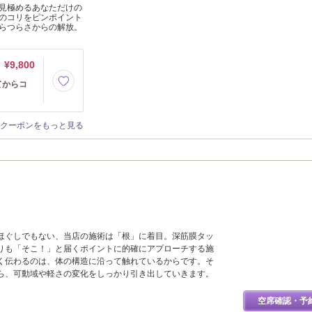
見極めるあなただけの
のコリをピンポイント
らつらさからの解放。
¥9,800
てからコ
クーポンをもっと見る
ほぐしでもない、当店の施術は「根」に着目。深筋膜タッ
りも「そこ！」と届くポイントに的確にアプローチする施
く伝わるのは、体の構造に沿って触れているからです。そ
ら、可動域や軽さの変化をしっかり引き出していきます。
空席確認・予