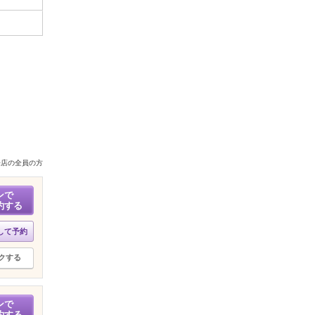
来店の全員の方
ンで
約する
して予約
クする
ンで
約する