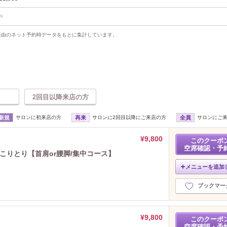
中
uty経由のネット予約時データをもとに集計しています。
2回目以降来店の方
新規
サロンに初来店の方
再来
サロンに2回目以降にご来店の方
全員
サロンにご
¥9,800
このクーポ
空席確認・予
こりとり【首肩or腰脚/集中コース】
メニューを追加
ブックマー
¥9,800
このクーポ
空席確認・予