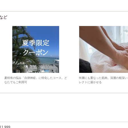
ーなど
夏特有の悩み「自律神経」に特化したコース。ど
何層にも重なった筋肉。深層の根深い
なたでもご利用可
レクトに届かせる
11,999