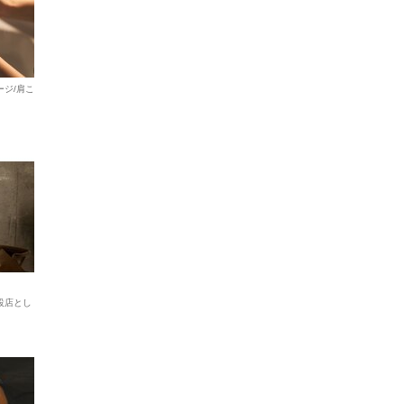
ージ/肩こ
設店とし