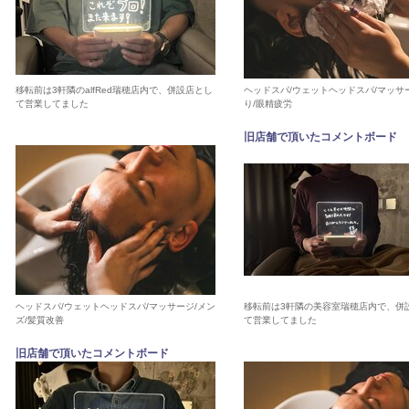
移転前は3軒隣のalfRed瑞穂店内で、併設店とし
ヘッドスパ/ウェットヘッドスパ/マッサ
て営業してました
り/眼精疲労
旧店舗で頂いたコメントボード
ヘッドスパ/ウェットヘッドスパ/マッサージ/メン
移転前は3軒隣の美容室瑞穂店内で、併
ズ/髪質改善
て営業してました
旧店舗で頂いたコメントボード