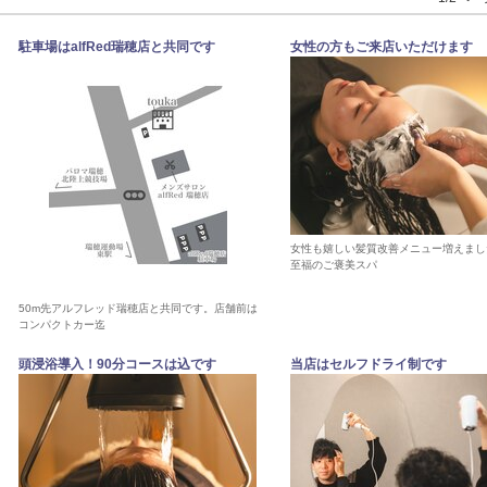
駐車場はalfRed瑞穂店と共同です
女性の方もご来店いただけます
女性も嬉しい髪質改善メニュー増えまし
至福のご褒美スパ
50m先アルフレッド瑞穂店と共同です。店舗前は
コンパクトカー迄
頭浸浴導入！90分コースは込です
当店はセルフドライ制です