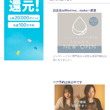
旧店名/alfRed tva→toukaへ変更
メンズヘッドスパ専門店から女性も来店可能なお
店になりました！
ペア予約は休止中です