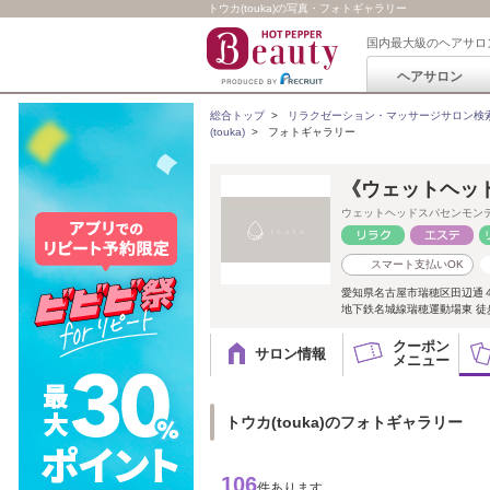
トウカ(touka)の写真・フォトギャラリー
国内最大級のヘアサロ
ヘアサロン
総合トップ
>
リラクゼーション・マッサージサロン検
(touka)
>
フォトギャラリー
《ウェットヘッド
ウェットヘッドスパセンモン
スマート支払いOK
愛知県名古屋市瑞穂区田辺通
地下鉄名城線瑞穂運動場東 徒
クーポン
サロン情報
メニュー
トウカ(touka)のフォトギャラリー
106
件あります