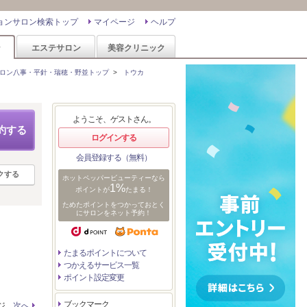
ョンサロン検索トップ
マイページ
ヘルプ
ン
エステサロン
美容クリニック
ロン八事・平針・瑞穂・野並トップ
>
トウカ
ようこそ、ゲストさん。
約する
ログインする
会員登録する（無料）
クする
ホットペッパービューティーなら
1%
ポイントが
たまる！
ためたポイントをつかっておとく
にサロンをネット予約！
たまるポイントについて
つかえるサービス一覧
ポイント設定変更
ブックマーク
ージ
次へ