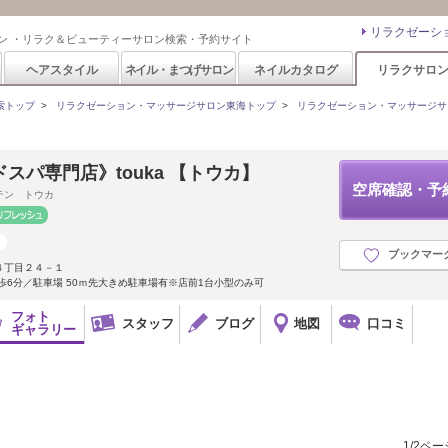
リラクゼーシ
ン ・リラク＆ビューティーサロン検索・予約サイト
ヘアスタイル
ネイル・まつげサロン
ネイルカタログ
リラクサロ
索トップ
>
リラクゼーション・マッサージサロン東海トップ
>
リラクゼーション・マッサージサ
スパ専門店》touka 【トウカ】
空席確認・予
テン トウカ
ブックマー
４丁目２４－１
歩6分／駐車場 50ｍ先大きめ駐車場有※店前1台小型のみ可
フォト
スタッフ
ブログ
地図
口コミ
ギャラリー
1/2ペ