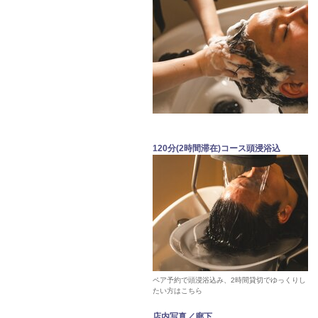
120分(2時間滞在)コース頭浸浴込
ペア予約で頭浸浴込み、2時間貸切でゆっくりし
たい方はこちら
店内写真／廊下