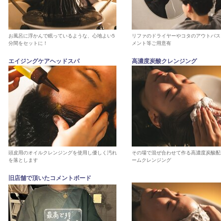
お風呂に浮かんで眠っているような、心地よい5
リファのドライヤーやコタのアウトバス
分間をセットに！
メント等ご用意有
エイジングケアヘッドスパ
高濃度炭酸クレンジング
頭皮用のオイルクレンジングを使用し優しく汚れ
その場で混ぜ合わせて作る高濃度炭酸配
を落とします
ームクレンジング
旧店舗で頂いたコメントボード