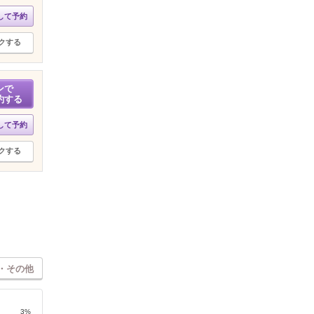
して予約
クする
ンで
約する
して予約
クする
・その他
3%