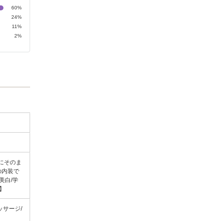
60%
24%
11%
2%
にそのま
の内装で
美白/学
浄】
ッサージ/