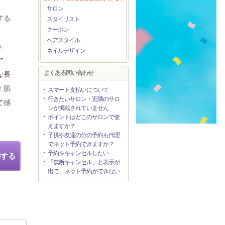
サロン
する
スタイリスト
クーポン
ヘアスタイル
ハ
ネイルデザイン
ア
よくある問い合わせ
な長
！肌
スマート支払いについて
行きたいサロン・近隣のサロ
で感
ンが掲載されていません
ポイントはどこのサロンで使
えますか？
子供や友達の分の予約も代理
でネット予約できますか？
予約をキャンセルしたい
約する
「無断キャンセル」と表示が
出て、ネット予約ができない