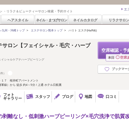
エ
ン ・リラク＆ビューティーサロン検索・予約サイト
ヘアスタイル
ネイル・まつげサロン
ネイルカタログ
リラクサロ
ン九州・沖縄トップ
>
エステサロン熊本トップ
>
ハリト エステ(HaRi&)
ステサロン【フェイシャル・毛穴・ハーブ
空席確認・予
◯
空席
本日
ェイシャルケアナハーブピーリング
ブックマー
6件）
－１７ 桜井町アパートメント
線）から 徒歩 約4～5分 / 上通 ホテル日航裏
フォト
スタッフ
ブログ
地図
口コミ
ギャラリー
ト)の剥離なし・低刺激ハーブピーリング×毛穴洗浄で肌質