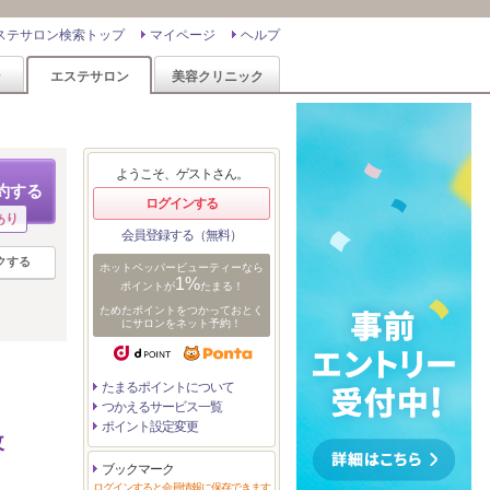
ステサロン検索トップ
マイページ
ヘルプ
ン
エステサロン
美容クリニック
ようこそ、ゲストさん。
約する
ログインする
あり
会員登録する（無料）
クする
ホットペッパービューティーなら
1%
ポイントが
たまる！
ためたポイントをつかっておとく
にサロンをネット予約！
たまるポイントについて
つかえるサービス一覧
ポイント設定変更
改
ブックマーク
ログインすると会員情報に保存できます