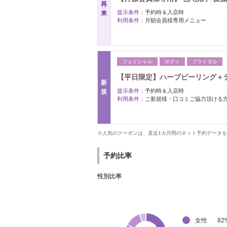
再
提示条件：
予約時＆入店時
来
利用条件：
月額会員様専用メニュー
フェイシャル
ボディ
ブライダル
【平日限定】ハーブピーリング＋デ
新
提示条件：
予約時＆入店時
規
利用条件：
ご新規様・口コミご協力頂ける
※人気のクーポンは、直近1カ月間のネット予約データ
予約比率
性別比率
女性
82