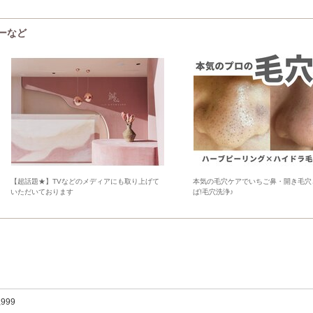
ューなど
【超話題★】TVなどのメディアにも取り上げて
本気の毛穴ケアでいちご鼻・開き毛穴
いただいております
ば!毛穴洗浄♪
,999