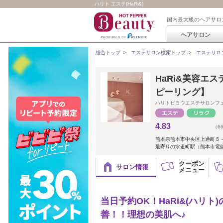
ハリト エステ(HaRi&)
国内最大級のヘアサロ
ヘアサロン
総合トップ
>
エステサロン検索トップ
>
エステサロ
HaRi&美容エ
ピーリング】
ハリトビヨウエステサロンフ
4.83
（6
熊本県熊本市中央区上通町５
最寄りの水道町駅（熊本市電健軍
クーポン
サロン情報
メニュー
当日予約OK！HaRi&(ハリ
善！！理想の美肌へ♪