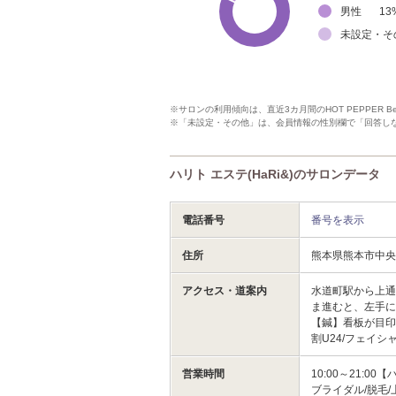
男性
13
未設定・そ
※サロンの利用傾向は、直近3カ月間のHOT PEPPER 
※「未設定・その他」は、会員情報の性別欄で「回答し
ハリト エステ(HaRi&)のサロンデータ
電話番号
番号を表示
住所
熊本県熊本市中
アクセス・道案内
水道町駅から上
ま進むと、左手に
【鍼】看板が目印
割U24/フェイシ
営業時間
10:00～21:
ブライダル/脱毛/