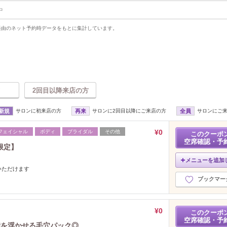
中
uty経由のネット予約時データをもとに集計しています。
2回目以降来店の方
新規
サロンに初来店の方
再来
サロンに2回目以降にご来店の方
全員
サロンにご
¥0
フェイシャル
ボディ
ブライダル
その他
このクーポ
空席確認・予
限定】
メニューを追加
いただけます
ブックマー
¥0
このクーポ
空席確認・予
脂を浮かせる毛穴パック◎