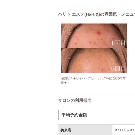
ハリト エステ(HaRi&)の雰囲気・メニ
頑固なニキビもハーブピーリング×毛穴洗浄で撃
退★
サロンの利用傾向
平均予約金額
初来店
¥7,000～¥7