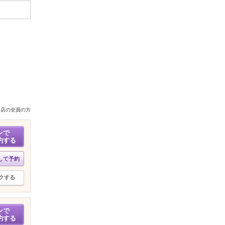
来店の全員の方
ンで
約する
して予約
クする
ンで
約する