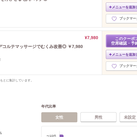
メニューを追加
ブックマー
¥7,980
このクーポ
空席確認・予
コルテマッサージでむくみ改善◎ ￥7,980
メニューを追加
方
ブックマー
をもとに集計しています。
年代比率
女性
男性
未設定
%
〜10代