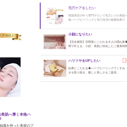
毛穴ケアをしたい
韓国美容が叶う専門サロンで毛穴レスの美肌
格ハーブピーリングと毛穴洗浄の相乗効果◎
小顔になりたい
【完全個室】空間美にこだわる大人の隠れ家
間で叶える、小顔・美肌に特化したご褒美時
ハリツヤをUPしたい
結果にこだわる◆ハーブピーリングでくすみ
きを取り除き、癒しと美しさをご提供。
の美肌へ導く本格ハ
◎
知識を持った美容のプ