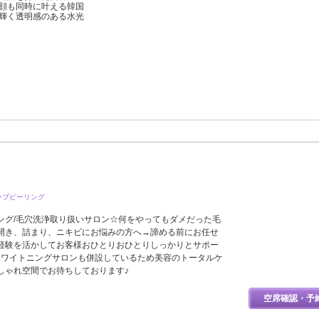
顔も同時に叶える韓国
輝く透明感のある水光
ーブピーリング
ング/毛穴洗浄取り扱いサロン☆何をやってもダメだった毛
開き、詰まり、ニキビにお悩みの方へ→諦める前にお任せ
経験を活かしてお客様おひとりおひとりしっかりとサポー
ホワイトニングサロンも併設しているため美容のトータルケ
しゃれ空間でお待ちしております♪
空席確認・予