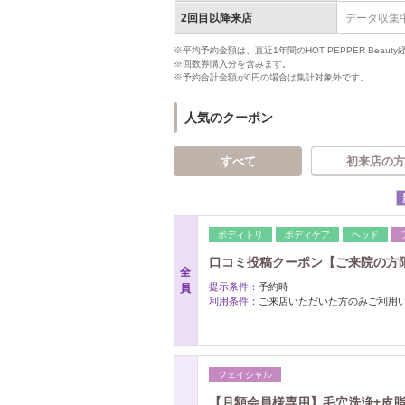
2回目以降来店
データ収集
※平均予約金額は、直近1年間のHOT PEPPER Bea
※回数券購入分を含みます。
※予約合計金額が0円の場合は集計対象外です。
人気のクーポン
すべて
初来店の方
ボディトリ
ボディケア
ヘッド
口コミ投稿クーポン【ご来院の方
全
提示条件：
予約時
員
利用条件：
ご来店いただいた方のみご利用
フェイシャル
【月額会員様専用】毛穴洗浄+皮