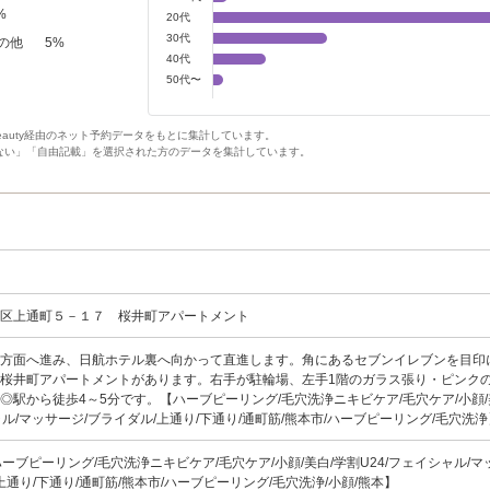
%
20代
30代
の他
5
%
40代
50代〜
Beauty経由のネット予約データをもとに集計しています。
ない」「自由記載」を選択された方のデータを集計しています。
央区上通町５－１７ 桜井町アパートメント
通方面へ進み、日航ホテル裏へ向かって直進します。角にあるセブンイレブンを目印
桜井町アパートメントがあります。右手が駐輪場、左手1階のガラス張り・ピンク
◎駅から徒歩4～5分です。【ハーブピーリング/毛穴洗浄ニキビケア/毛穴ケア/小顔/
ャル/マッサージ/ブライダル/上通り/下通り/通町筋/熊本市/ハーブピーリング/毛穴洗
00【ハーブピーリング/毛穴洗浄ニキビケア/毛穴ケア/小顔/美白/学割U24/フェイシャル/マ
上通り/下通り/通町筋/熊本市/ハーブピーリング/毛穴洗浄/小顔/熊本】