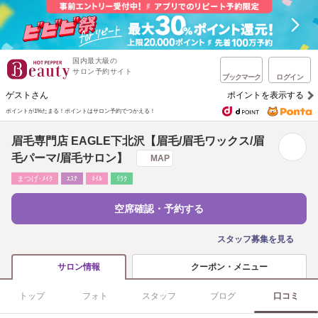
国内最大級の
サロン予約サイト
ブックマーク
ログイン
ゲストさん
ポイントを表示する
ポイントが1%たまる！
ポイントはサロン予約でつかえる！
眉毛専門店 EAGLE下北沢【眉毛/眉毛ワックス/眉
毛パーマ/眉毛サロン】
MAP
まつげ･ﾒｲｸ
ｴｽﾃ
ﾈｲﾙ
ﾘﾗｸ
空席確認・予約する
スタッフ募集を見る
クーポン・メニュー
サロン情報
トップ
フォト
スタッフ
ブログ
口コミ